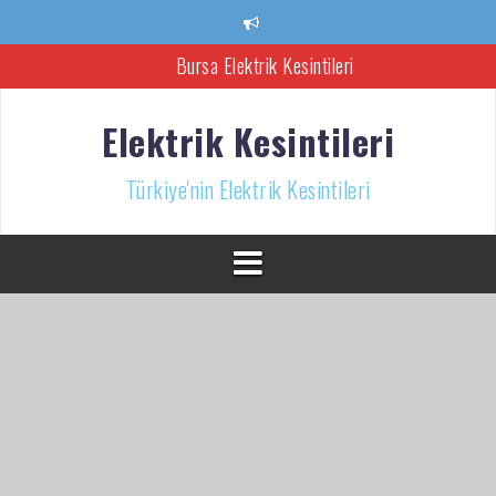
İçeriğe
atla
Bursa Elektrik Kesintileri
Ankara Elektrik Kesintisi
Elektrik Kesintileri
Türkiye’nin Elektrik Kesintileri Haber Kaynağı
Türkiye'nin Elektrik Kesintileri
İzmir Elektrik Kesintisi