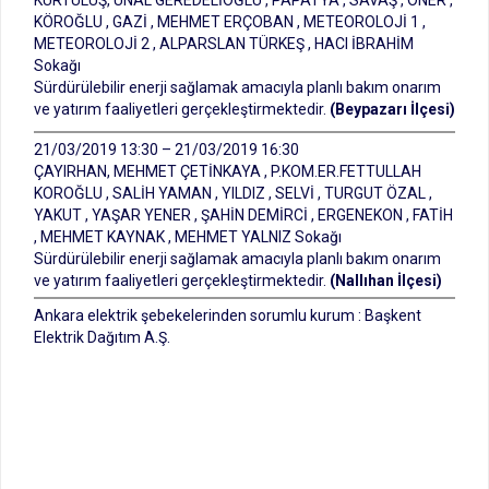
KURTULUŞ, ÜNAL GEREDELİOĞLU , PAPATYA , SAVAŞ , ÖNER ,
KÖROĞLU , GAZİ , MEHMET ERÇOBAN , METEOROLOJİ 1 ,
METEOROLOJİ 2 , ALPARSLAN TÜRKEŞ , HACI İBRAHİM
Sokağı
Sürdürülebilir enerji sağlamak amacıyla planlı bakım onarım
ve yatırım faaliyetleri gerçekleştirmektedir.
(Beypazarı İlçesi)
21/03/2019 13:30 – 21/03/2019 16:30
ÇAYIRHAN, MEHMET ÇETİNKAYA , P.KOM.ER.FETTULLAH
KOROĞLU , SALİH YAMAN , YILDIZ , SELVİ , TURGUT ÖZAL ,
YAKUT , YAŞAR YENER , ŞAHİN DEMİRCİ , ERGENEKON , FATİH
, MEHMET KAYNAK , MEHMET YALNIZ Sokağı
Sürdürülebilir enerji sağlamak amacıyla planlı bakım onarım
ve yatırım faaliyetleri gerçekleştirmektedir.
(Nallıhan İlçesi)
Ankara elektrik şebekelerinden sorumlu kurum : Başkent
Elektrik Dağıtım A.Ş.