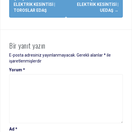
dolaşımı
ELEKTRIK KESINTISI |
ELEKTRIK KESINTISI |
TOROSLAR EDAŞ
UEDAŞ
→
Bir yanıt yazın
E-posta adresiniz yayınlanmayacak.
Gerekli alanlar
*
ile
işaretlenmişlerdir
Yorum
*
Ad
*