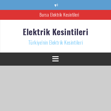
İçeriğe
atla
Bursa Elektrik Kesintileri
Ankara Elektrik Kesintisi
Elektrik Kesintileri
Türkiye’nin Elektrik Kesintileri Haber Kaynağı
Türkiye'nin Elektrik Kesintileri
İzmir Elektrik Kesintisi