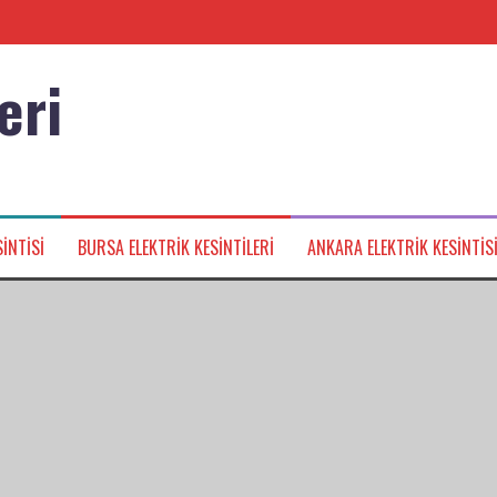
eri
nağı
INTISI
BURSA ELEKTRIK KESINTILERI
ANKARA ELEKTRIK KESINTIS