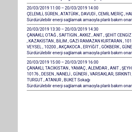
20/03/2019 11:00 – 20/03/2019 14:00
ÇELEMLİ, SÜREN , ATATÜRK , DAVUDİ , CEMİL MERİÇ , H
Sürdürülebilir enerji sağlamak amacıyla planlı bakım onarı
20/03/2019 13:30 – 20/03/2019 14:30
ÇANAKLI, OTAĞ , SAFTİGİN , AKKIZ , ANIT , ŞEHİT CENGİZ 
, KAZAKİSTAN , BİLİM , GAZİ RAMAZAN KURTARAN , 10168 
VEYSEL , 10200 , AKÇAKOCA , ERYİĞİT , GÖKBERK , GÜNE
Sürdürülebilir enerji sağlamak amacıyla planlı bakım onarı
20/03/2019 15:00 – 20/03/2019 16:00
ÇANAKLI, TACİKİSTAN , YAMAÇ , ALEMDAR , ANIT , ŞEYH ŞA
10176 , DESEN , NANELİ , GÜNERİ , VARSAKLAR, SIRKIN
TURGUT , ATANUR , BUKET Sokağı
Sürdürülebilir enerji sağlamak amacıyla planlı bakım onarı