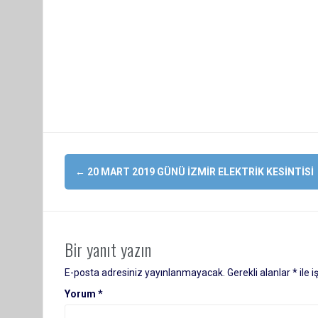
Yazı
←
20 MART 2019 GÜNÜ İZMIR ELEKTRIK KESINTISI
dolaşımı
Bir yanıt yazın
E-posta adresiniz yayınlanmayacak.
Gerekli alanlar
*
ile 
Yorum
*