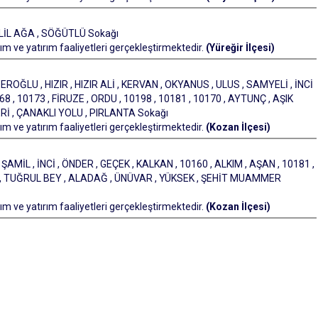
ALİL AĞA , SÖĞÜTLÜ Sokağı
m ve yatırım faaliyetleri gerçekleştirmektedir.
(Yüreğir İlçesi)
EROĞLU , HIZIR , HIZIR ALİ , KERVAN , OKYANUS , ULUS , SAMYELİ , İNCİ
, 10173 , FİRUZE , ORDU , 10198 , 10181 , 10170 , AYTUNÇ , AŞIK
Rİ , ÇANAKLI YOLU , PIRLANTA Sokağı
m ve yatırım faaliyetleri gerçekleştirmektedir.
(Kozan İlçesi)
MİL , İNCİ , ÖNDER , GEÇEK , KALKAN , 10160 , ALKIM , AŞAN , 10181 ,
TI , TUĞRUL BEY , ALADAĞ , ÜNÜVAR , YÜKSEK , ŞEHİT MUAMMER
m ve yatırım faaliyetleri gerçekleştirmektedir.
(Kozan İlçesi)