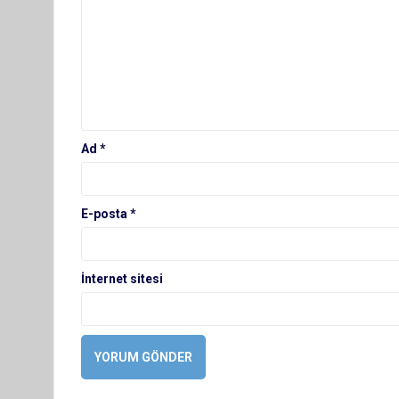
Ad
*
E-posta
*
İnternet sitesi