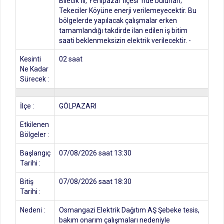
Bilecik İli, Yenipazar İlçesi’ nde bulunan;
Tekeciler Köyüne enerji verilemeyecektir. Bu
bölgelerde yapılacak çalışmalar erken
tamamlandığı takdirde ilan edilen iş bitim
saati beklenmeksizin elektrik verilecektir. -
Kesinti
02 saat
Ne Kadar
Sürecek :
İlçe :
GÖLPAZARI
Etkilenen
Bölgeler :
Başlangıç
07/08/2026 saat 13:30
Tarihi :
Bitiş
07/08/2026 saat 18:30
Tarihi :
Nedeni :
Osmangazi Elektrik Dağıtım AŞ Şebeke tesis,
bakım onarım çalışmaları nedeniyle