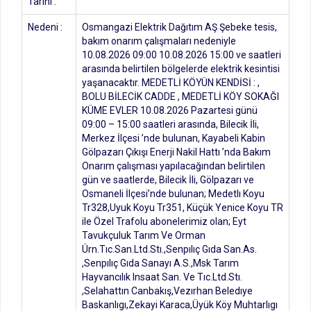
Tarihi :
Nedeni :
Osmangazi Elektrik Dağıtım AŞ Şebeke tesis,
bakım onarım çalışmaları nedeniyle
10.08.2026 09:00 10.08.2026 15:00 ve saatleri
arasında belirtilen bölgelerde elektrik kesintisi
yaşanacaktır. MEDETLİ KÖYÜN KENDİSİ : ,
BOLU BİLECİK CADDE , MEDETLİ KÖY SOKAĞI
KÜME EVLER 10.08.2026 Pazartesi günü
09:00 – 15:00 saatleri arasında, Bilecik İli,
Merkez İlçesi ’nde bulunan, Kayabeli Kabin
Gölpazarı Çıkışı Enerji Nakil Hattı ’nda Bakım
Onarım çalışması yapılacağından belirtilen
gün ve saatlerde, Bilecik İli, Gölpazarı ve
Osmaneli İlçesi’nde bulunan; Medetlı Koyu
Tr328,Uyuk Koyu Tr351, Küçük Yenice Koyu TR
ile Özel Trafolu abonelerimiz olan; Eyt
Tavukçuluk Tarım Ve Orman
Ürn.Tıc.San.Ltd.Stı.,Senpılıç Gıda San.As.
,Senpılıç Gıda Sanayı A.S.,Msk Tarım
Hayvancılık Insaat San. Ve Tıc.Ltd.Stı.
,Selahattın Canbakış,Vezırhan Beledıye
Baskanlıgı,Zekayi Karaca,Üyük Köy Muhtarlıgı