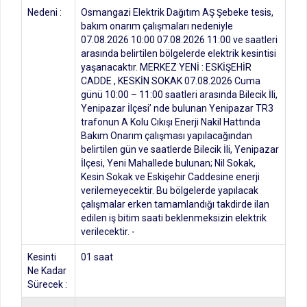
Nedeni :
Osmangazi Elektrik Dağıtım AŞ Şebeke tesis,
bakım onarım çalışmaları nedeniyle
07.08.2026 10:00 07.08.2026 11:00 ve saatleri
arasında belirtilen bölgelerde elektrik kesintisi
yaşanacaktır. MERKEZ YENİ : ESKİŞEHİR
CADDE , KESKİN SOKAK 07.08.2026 Cuma
günü 10:00 – 11:00 saatleri arasında Bilecik İli,
Yenipazar İlçesi’ nde bulunan Yenipazar TR3
trafonun A Kolu Cıkışı Enerji Nakil Hattında
Bakım Onarım çalışması yapılacağından
belirtilen gün ve saatlerde Bilecik İli, Yenipazar
İlçesi, Yeni Mahallede bulunan; Nil Sokak,
Kesin Sokak ve Eskişehir Caddesine enerji
verilemeyecektir. Bu bölgelerde yapılacak
çalışmalar erken tamamlandığı takdirde ilan
edilen iş bitim saati beklenmeksizin elektrik
verilecektir. -
Kesinti
01 saat
Ne Kadar
Sürecek :