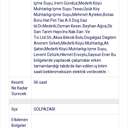
Içme Suyu, İrem Gündüz,Medetlı Köyü
Muhtarlıgı Içme Suyu Tesısı,Üyük Köy
Muhtarlıgı Içme Suyu,Mehmet Aytekin,Botas
Boru Hat.Pet.Tas.A.S.Dog.Gaz
Isl.Dı.Medetlı,Osman Keser, Beyhan Ağca,Sb
Sarı Tarım Hayv.Ins.Nak.San. Ve
Tıc.Ltd.Stı.,Aksa Bılecık Bolu Dogalgaz Dagıtım
Anonım Sırketı,Medetlı Köyü Muhtarlıgı,Ali
Şahin,Medetlı Köyü Muhtarlıgı Içme Suyu,
Levent Öztürk,Hikmet Ersoylu,Saysun Ener Bu
bölgelerde yapılacak çalışmalar erken
tamamlandığı takdirde ilan edilen iş bitim
saati beklenmeksizin elektrik verilecektir. -
Kesinti
06 saat
Ne Kadar
Sürecek :
İlçe :
GÖLPAZARI
Etkilenen
Bölgeler :