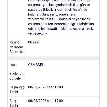
Hatbaşı Enerji Nakil Hattında Bakım Onarım
çalışması yapılacağından belirtilen gün ve
saatlerde Bilecik İli, Osmaneli İlçesi’ nde
bulunan; Sarıyazı Köyüne enerji
verilemeyecektir. Bu bölgelerde yapılacak
çalışmalar erken tamamlandığı takdirde ilan
edilen iş bitim saati beklenmeksizin elektrik
verilecektir. -
Kesinti
06 saat
Ne Kadar
Sürecek :
İlçe :
OSMANELİ
Etkilenen
Bölgeler :
Başlangıç
08/08/2026 saat 13:00
Tarihi :
Bitiş
08/08/2026 saat 17:00
Tarihi :