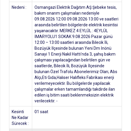
Nedeni :
Osmangazi Elektrik Dağıtım AŞ Şebeke tesis,
bakım onarım çalışmaları nedeniyle
09.08.2026 12:00 09.08.2026 13:00 ve saatleri
arasında belirtilen bölgelerde elektrik kesintisi
yaşanacaktır. MERKEZ 4 EYLÜL : 4EYLÜL
İMARYOLU1 SOKAK 9.08.2026 Pazar günü
12:00 – 13:00 saatleri arasında Bilecik İli,
Bozüyük İlçesinde bulunan Yeni Dm İnönü
Sanayi 1 Enerji Nakil Hattı’nda 3, şahış bakım
çalışması yapılacağından belirtilen gün ve
saatlerde, Bilecik İli, Bozüyük İlçesinde
bulunan Özel Trafolu Abonelerimiz Olan; Abs
Alçı,Eti Gıda,Halıser Halıfleks Fabrikası enerji
verilemeyecektir. Bu bölgelerde yapılacak
çalışmalar erken tamamlandığı takdirde ilan
edilen iş bitim saati beklenmeksizin elektrik
verilecektir. -
Kesinti
01 saat
Ne Kadar
Sürecek :