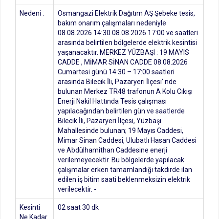
Nedeni :
Osmangazi Elektrik Dağıtım AŞ Şebeke tesis,
bakım onarım çalışmaları nedeniyle
08.08.2026 14:30 08.08.2026 17:00 ve saatleri
arasında belirtilen bölgelerde elektrik kesintisi
yaşanacaktır. MERKEZ YÜZBAŞI : 19 MAYIS
CADDE , MİMAR SİNAN CADDE 08.08.2026
Cumartesi günü 14:30 – 17:00 saatleri
arasında Bilecik İli, Pazaryeri İlçesi’ nde
bulunan Merkez TR48 trafonun A Kolu Cıkışı
Enerji Nakil Hattında Tesis çalışması
yapılacağından belirtilen gün ve saatlerde
Bilecik İli, Pazaryeri İlçesi, Yüzbaşı
Mahallesinde bulunan; 19 Mayıs Caddesi,
Mimar Sinan Caddesi, Ulubatlı Hasan Caddesi
ve Abdülhamithan Caddesine enerji
verilemeyecektir. Bu bölgelerde yapılacak
çalışmalar erken tamamlandığı takdirde ilan
edilen iş bitim saati beklenmeksizin elektrik
verilecektir. -
Kesinti
02 saat 30 dk
Ne Kadar