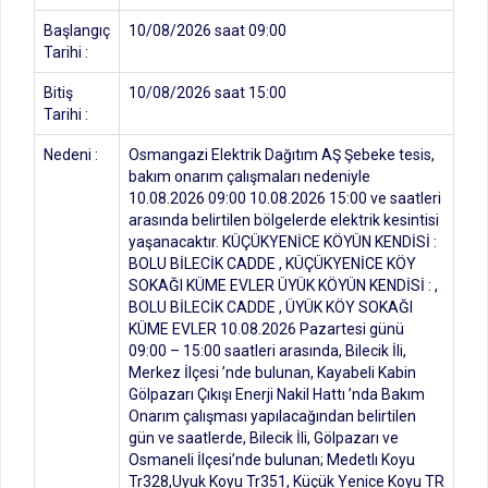
Başlangıç
10/08/2026 saat 09:00
Tarihi :
Bitiş
10/08/2026 saat 15:00
Tarihi :
Nedeni :
Osmangazi Elektrik Dağıtım AŞ Şebeke tesis,
bakım onarım çalışmaları nedeniyle
10.08.2026 09:00 10.08.2026 15:00 ve saatleri
arasında belirtilen bölgelerde elektrik kesintisi
yaşanacaktır. KÜÇÜKYENİCE KÖYÜN KENDİSİ :
BOLU BİLECİK CADDE , KÜÇÜKYENİCE KÖY
SOKAĞI KÜME EVLER ÜYÜK KÖYÜN KENDİSİ : ,
BOLU BİLECİK CADDE , ÜYÜK KÖY SOKAĞI
KÜME EVLER 10.08.2026 Pazartesi günü
09:00 – 15:00 saatleri arasında, Bilecik İli,
Merkez İlçesi ’nde bulunan, Kayabeli Kabin
Gölpazarı Çıkışı Enerji Nakil Hattı ’nda Bakım
Onarım çalışması yapılacağından belirtilen
gün ve saatlerde, Bilecik İli, Gölpazarı ve
Osmaneli İlçesi’nde bulunan; Medetlı Koyu
Tr328,Uyuk Koyu Tr351, Küçük Yenice Koyu TR