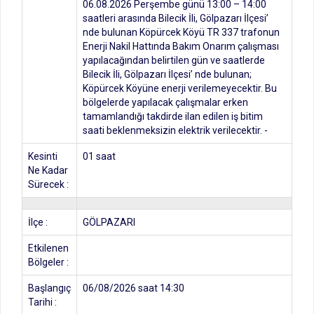
06.08.2026 Perşembe günü 13:00 – 14:00
saatleri arasında Bilecik İli, Gölpazarı İlçesi’
nde bulunan Köpürcek Köyü TR 337 trafonun
Enerji Nakil Hattında Bakım Onarım çalışması
yapılacağından belirtilen gün ve saatlerde
Bilecik İli, Gölpazarı İlçesi’ nde bulunan;
Köpürcek Köyüne enerji verilemeyecektir. Bu
bölgelerde yapılacak çalışmalar erken
tamamlandığı takdirde ilan edilen iş bitim
saati beklenmeksizin elektrik verilecektir. -
Kesinti
01 saat
Ne Kadar
Sürecek :
İlçe :
GÖLPAZARI
Etkilenen
Bölgeler :
Başlangıç
06/08/2026 saat 14:30
Tarihi :