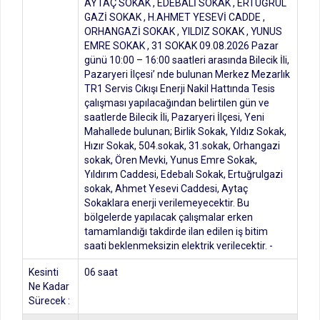
AYTAÇ SOKAK , EDEBALİ SOKAK , ERTUĞRUL
GAZİ SOKAK , H.AHMET YESEVİ CADDE ,
ORHANGAZİ SOKAK , YILDIZ SOKAK , YUNUS
EMRE SOKAK , 31 SOKAK 09.08.2026 Pazar
günü 10:00 – 16:00 saatleri arasında Bilecik İli,
Pazaryeri İlçesi’ nde bulunan Merkez Mezarlık
TR1 Servis Cıkışı Enerji Nakil Hattında Tesis
çalışması yapılacağından belirtilen gün ve
saatlerde Bilecik İli, Pazaryeri İlçesi, Yeni
Mahallede bulunan; Birlik Sokak, Yıldız Sokak,
Hızır Sokak, 504.sokak, 31.sokak, Orhangazi
sokak, Ören Mevki, Yunus Emre Sokak,
Yıldırım Caddesi, Edebalı Sokak, Ertuğrulgazi
sokak, Ahmet Yesevi Caddesi, Aytaç
Sokaklara enerji verilemeyecektir. Bu
bölgelerde yapılacak çalışmalar erken
tamamlandığı takdirde ilan edilen iş bitim
saati beklenmeksizin elektrik verilecektir. -
Kesinti
06 saat
Ne Kadar
Sürecek :