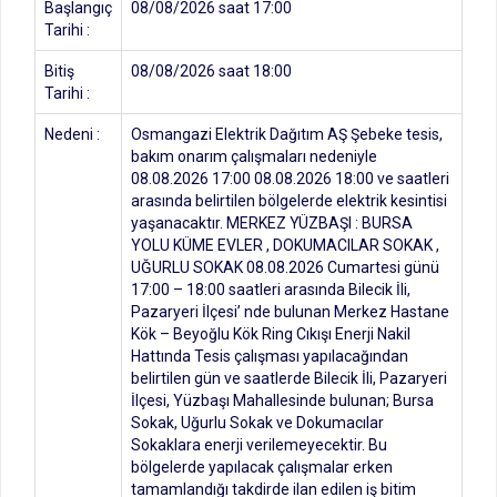
Başlangıç
08/08/2026 saat 17:00
Tarihi :
Bitiş
08/08/2026 saat 18:00
Tarihi :
Nedeni :
Osmangazi Elektrik Dağıtım AŞ Şebeke tesis,
bakım onarım çalışmaları nedeniyle
08.08.2026 17:00 08.08.2026 18:00 ve saatleri
arasında belirtilen bölgelerde elektrik kesintisi
yaşanacaktır. MERKEZ YÜZBAŞI : BURSA
YOLU KÜME EVLER , DOKUMACILAR SOKAK ,
UĞURLU SOKAK 08.08.2026 Cumartesi günü
17:00 – 18:00 saatleri arasında Bilecik İli,
Pazaryeri İlçesi’ nde bulunan Merkez Hastane
Kök – Beyoğlu Kök Ring Cıkışı Enerji Nakil
Hattında Tesis çalışması yapılacağından
belirtilen gün ve saatlerde Bilecik İli, Pazaryeri
İlçesi, Yüzbaşı Mahallesinde bulunan; Bursa
Sokak, Uğurlu Sokak ve Dokumacılar
Sokaklara enerji verilemeyecektir. Bu
bölgelerde yapılacak çalışmalar erken
tamamlandığı takdirde ilan edilen iş bitim