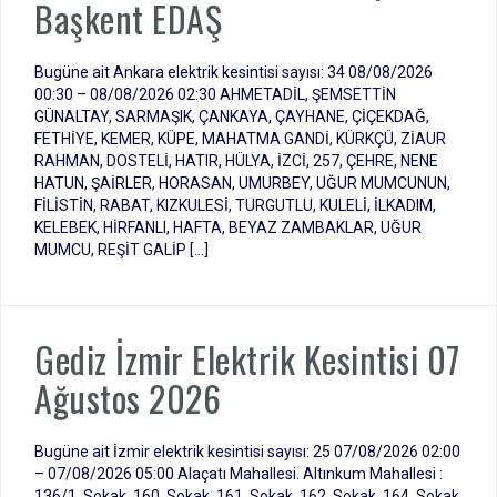
Başkent EDAŞ
Bugüne ait Ankara elektrik kesintisi sayısı: 34 08/08/2026
00:30 – 08/08/2026 02:30 AHMETADİL, ŞEMSETTİN
GÜNALTAY, SARMAŞIK, ÇANKAYA, ÇAYHANE, ÇİÇEKDAĞ,
FETHİYE, KEMER, KÜPE, MAHATMA GANDİ, KÜRKÇÜ, ZİAUR
RAHMAN, DOSTELİ, HATIR, HÜLYA, İZCİ, 257, ÇEHRE, NENE
HATUN, ŞAİRLER, HORASAN, UMURBEY, UĞUR MUMCUNUN,
FİLİSTİN, RABAT, KIZKULESİ, TURGUTLU, KULELİ, İLKADIM,
KELEBEK, HİRFANLI, HAFTA, BEYAZ ZAMBAKLAR, UĞUR
MUMCU, REŞİT GALİP […]
Gediz İzmir Elektrik Kesintisi 07
Ağustos 2026
Bugüne ait İzmir elektrik kesintisi sayısı: 25 07/08/2026 02:00
– 07/08/2026 05:00 Alaçatı Mahallesi. Altınkum Mahallesi :
136/1. Sokak, 160. Sokak, 161. Sokak, 162. Sokak, 164. Sokak,