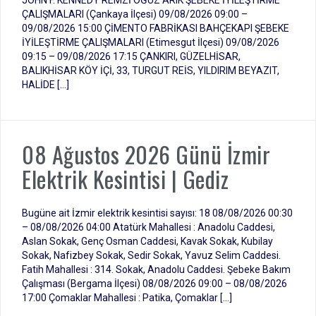
JOHN F. KENNEDY REMZİ OĞUZ ARIK ŞEBEKE İYİLEŞTİRME
ÇALIŞMALARI (Çankaya İlçesi) 09/08/2026 09:00 –
09/08/2026 15:00 ÇİMENTO FABRİKASI BAHÇEKAPI ŞEBEKE
İYİLEŞTİRME ÇALIŞMALARI (Etimesgut İlçesi) 09/08/2026
09:15 – 09/08/2026 17:15 ÇANKIRI, GÜZELHİSAR,
BALIKHİSAR KÖY İÇİ, 33, TURGUT REİS, YILDIRIM BEYAZIT,
HALİDE […]
08 Ağustos 2026 Günü İzmir
Elektrik Kesintisi | Gediz
Bugüne ait İzmir elektrik kesintisi sayısı: 18 08/08/2026 00:30
– 08/08/2026 04:00 Atatürk Mahallesi : Anadolu Caddesi,
Aslan Sokak, Genç Osman Caddesi, Kavak Sokak, Kubilay
Sokak, Nafizbey Sokak, Sedir Sokak, Yavuz Selim Caddesi.
Fatih Mahallesi : 314. Sokak, Anadolu Caddesi. Şebeke Bakım
Çalışması (Bergama İlçesi) 08/08/2026 09:00 – 08/08/2026
17:00 Çomaklar Mahallesi : Patika, Çomaklar […]