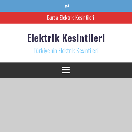
İçeriğe
atla
Bursa Elektrik Kesintileri
Ankara Elektrik Kesintisi
Elektrik Kesintileri
Türkiye’nin Elektrik Kesintileri Haber Kaynağı
Türkiye'nin Elektrik Kesintileri
İzmir Elektrik Kesintisi