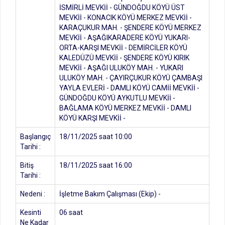
İSMİRLİ MEVKİİ - GÜNDOĞDU KÖYÜ ÜST
MEVKİİ - KONACIK KÖYÜ MERKEZ MEVKİİ -
KARAÇUKUR MAH. - ŞENDERE KÖYÜ MERKEZ
MEVKİİ - AŞAĞIKARADERE KÖYÜ YUKARI-
ORTA-KARŞI MEVKİİ - DEMİRCİLER KÖYÜ
KALEDÜZÜ MEVKİİ - ŞENDERE KÖYÜ KIRIK
MEVKİİ - AŞAĞI ULUKÖY MAH. - YUKARI
ULUKÖY MAH. - ÇAYIRÇUKUR KÖYÜ ÇAMBAŞI
YAYLA EVLERİ - DAMLI KÖYÜ CAMİİ MEVKİİ -
GÜNDOĞDU KÖYÜ AYKUTLU MEVKİİ -
BAĞLAMA KÖYÜ MERKEZ MEVKİİ - DAMLI
KÖYÜ KARŞI MEVKİİ -
Başlangıç
18/11/2025 saat 10:00
Tarihi :
Bitiş
18/11/2025 saat 16:00
Tarihi :
Nedeni :
İşletme Bakım Çalışması (Ekip) -
Kesinti
06 saat
Ne Kadar