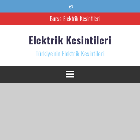
İçeriğe
atla
Bursa Elektrik Kesintileri
Ankara Elektrik Kesintisi
Elektrik Kesintileri
Türkiye’nin Elektrik Kesintileri Haber Kaynağı
Türkiye'nin Elektrik Kesintileri
İzmir Elektrik Kesintisi