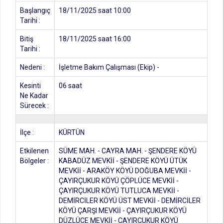
Başlangıç
18/11/2025 saat 10:00
Tarihi :
Bitiş
18/11/2025 saat 16:00
Tarihi :
Nedeni :
İşletme Bakım Çalışması (Ekip) -
Kesinti
06 saat
Ne Kadar
Sürecek :
İlçe :
KÜRTÜN
Etkilenen
SÜME MAH. - CAYRA MAH. - ŞENDERE KÖYÜ
Bölgeler :
KABADÜZ MEVKİİ - ŞENDERE KÖYÜ ÜTÜK
MEVKİİ - ARAKÖY KÖYÜ DOĞUBA MEVKİİ -
ÇAYIRÇUKUR KÖYÜ ÇÖPLÜCE MEVKİİ -
ÇAYIRÇUKUR KÖYÜ TUTLUCA MEVKİİ -
DEMİRCİLER KÖYÜ ÜST MEVKİİ - DEMİRCİLER
KÖYÜ ÇARŞI MEVKİİ - ÇAYIRÇUKUR KÖYÜ
DÜZLÜCE MEVKİİ - ÇAYIRÇUKUR KÖYÜ