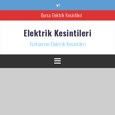
İçeriğe
atla
Bursa Elektrik Kesintileri
Ankara Elektrik Kesintisi
Elektrik Kesintileri
Türkiye’nin Elektrik Kesintileri Haber Kaynağı
Türkiye'nin Elektrik Kesintileri
İzmir Elektrik Kesintisi