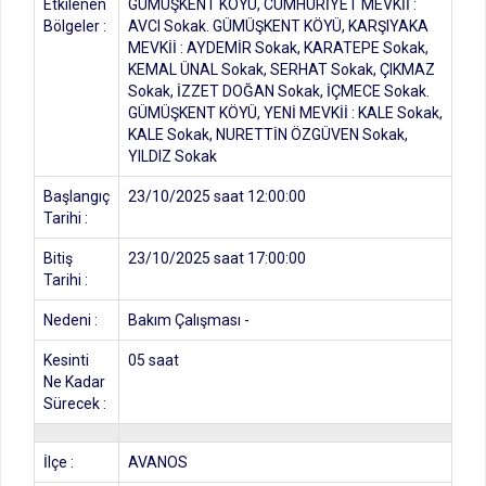
Etkilenen
GÜMÜŞKENT KÖYÜ, CUMHURİYET MEVKİİ :
Bölgeler :
AVCI Sokak. GÜMÜŞKENT KÖYÜ, KARŞIYAKA
MEVKİİ : AYDEMİR Sokak, KARATEPE Sokak,
KEMAL ÜNAL Sokak, SERHAT Sokak, ÇIKMAZ
Sokak, İZZET DOĞAN Sokak, İÇMECE Sokak.
GÜMÜŞKENT KÖYÜ, YENİ MEVKİİ : KALE Sokak,
KALE Sokak, NURETTİN ÖZGÜVEN Sokak,
YILDIZ Sokak
Başlangıç
23/10/2025 saat 12:00:00
Tarihi :
Bitiş
23/10/2025 saat 17:00:00
Tarihi :
Nedeni :
Bakım Çalışması -
Kesinti
05 saat
Ne Kadar
Sürecek :
İlçe :
AVANOS