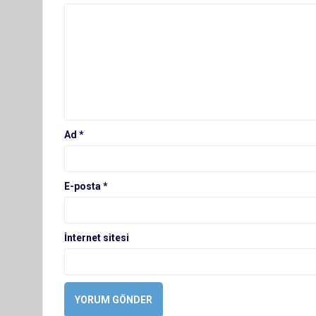
Ad
*
E-posta
*
İnternet sitesi