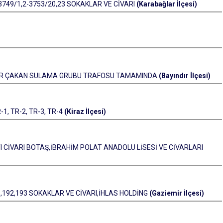
3749/1,2-3753/20,23 SOKAKLAR VE CİVARI
(Karabağlar İlçesi)
AHİR ÇAKAN SULAMA GRUBU TRAFOSU TAMAMINDA
(Bayındır İlçesi)
1, TR-2, TR-3, TR-4
(Kiraz İlçesi)
I CİVARI BOTAŞ,İBRAHİM POLAT ANADOLU LİSESİ VE CİVARLARI
1,192,193 SOKAKLAR VE CİVARI,İHLAS HOLDİNG
(Gaziemir İlçesi)