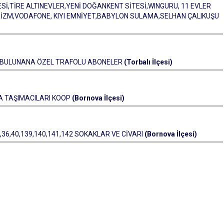
ESİ,TİRE ALTINEVLER,YENİ DOĞANKENT SİTESİ,WINGURU, 11 EVLER
İZM,VODAFONE, KIYI EMNİYET,BABYLON SULAMA,SELHAN ÇALIKUŞU
DE BULUNANA ÖZEL TRAFOLU ABONELER
(Torbalı İlçesi)
A TAŞIMACILARI KOOP
(Bornova İlçesi)
36,40,139,140,141,142 SOKAKLAR VE CİVARI
(Bornova İlçesi)