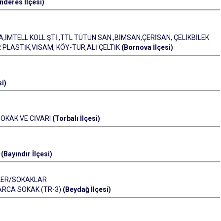
nderes İlçesi)
A,İMTELL KOLL.ŞTİ.,TTL TÜTÜN SAN.,BİMSAN,ÇERİSAN, ÇELİKBİLEK
LASTİK,VİSAM, KÖY-TUR,ALİ ÇELTİK
(Bornova İlçesi)
i)
OKAK VE CİVARI
(Torbalı İlçesi)
A
(Bayındır İlçesi)
ELER/SOKAKLAR
ARCA SOKAK (TR-3)
(Beydağ İlçesi)