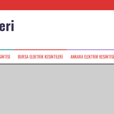
eri
nağı
INTISI
BURSA ELEKTRIK KESINTILERI
ANKARA ELEKTRIK KESINTIS