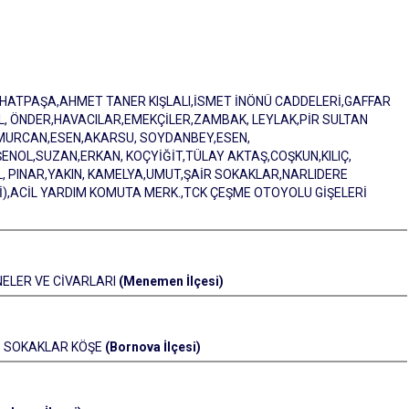
MİTHATPAŞA,AHMET TANER KIŞLALI,İSMET İNÖNÜ CADDELERİ,GAFFAR
, ÖNDER,HAVACILAR,EMEKÇİLER,ZAMBAK, LEYLAK,PİR SULTAN
İMURCAN,ESEN,AKARSU, SOYDANBEY,ESEN,
NOL,SUZAN,ERKAN, KOÇYİĞİT,TÜLAY AKTAŞ,COŞKUN,KILIÇ,
L, PINAR,YAKIN, KAMELYA,UMUT,ŞAİR SOKAKLAR,NARLIDERE
),ACİL YARDIM KOMUTA MERK.,TCK ÇEŞME OTOYOLU GİŞELERİ
NELER VE CİVARLARI
(Menemen İlçesi)
3 SOKAKLAR KÖŞE
(Bornova İlçesi)