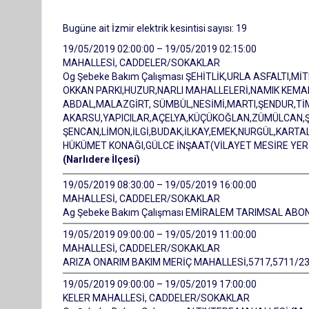
Bugüne ait İzmir elektrik kesintisi sayısı: 19
19/05/2019 02:00:00 – 19/05/2019 02:15:00
MAHALLESİ, CADDELER/SOKAKLAR
Og Şebeke Bakım Çalışması ŞEHİTLİK,URLA ASFALTI,
OKKAN PARKI,HUZUR,NARLI MAHALLELERİ,NAMIK KEMAL
ABDAL,MALAZGİRT, SÜMBÜL,NESİMİ,MARTI,ŞENDUR,T
AKARSU,YAPICILAR,AÇELYA,KÜÇÜKOĞLAN,ZÜMÜLCAN,ŞE
ŞENCAN,LİMON,İLGİ,BUDAK,İLKAY,EMEK,NURGÜL,KARTA
HÜKÜMET KONAĞI,GÜLCE İNŞAAT(VİLAYET MESİRE YERİ
(Narlıdere İlçesi)
19/05/2019 08:30:00 – 19/05/2019 16:00:00
MAHALLESİ, CADDELER/SOKAKLAR
Ag Şebeke Bakım Çalışması EMİRALEM TARIMSAL ABO
19/05/2019 09:00:00 – 19/05/2019 11:00:00
MAHALLESİ, CADDELER/SOKAKLAR
ARIZA ONARIM BAKIM MERİÇ MAHALLESİ,5717,5711/2
19/05/2019 09:00:00 – 19/05/2019 17:00:00
KELER MAHALLESİ, CADDELER/SOKAKLAR