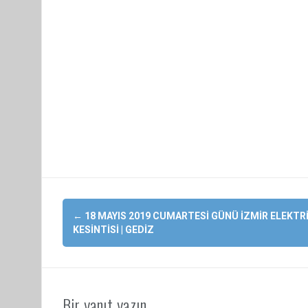
Yazı
←
18 MAYIS 2019 CUMARTESI GÜNÜ İZMIR ELEKTR
dolaşımı
KESINTISI | GEDIZ
Bir yanıt yazın