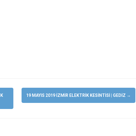
IK
19 MAYIS 2019 İZMIR ELEKTRIK KESINTISI | GEDIZ
→