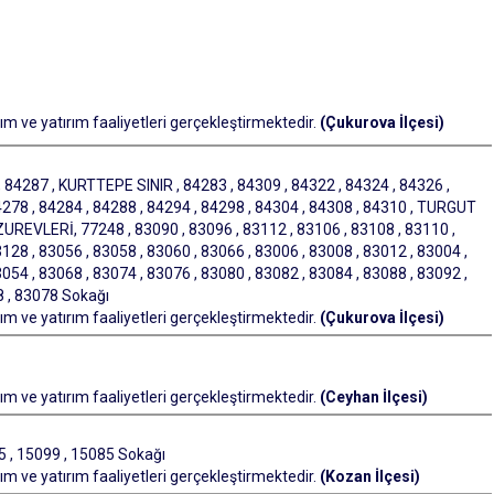
m ve yatırım faaliyetleri gerçekleştirmektedir.
(Çukurova İlçesi)
 84287 , KURTTEPE SINIR , 84283 , 84309 , 84322 , 84324 , 84326 ,
4278 , 84284 , 84288 , 84294 , 84298 , 84304 , 84308 , 84310 , TURGUT
REVLERİ, 77248 , 83090 , 83096 , 83112 , 83106 , 83108 , 83110 ,
128 , 83056 , 83058 , 83060 , 83066 , 83006 , 83008 , 83012 , 83004 ,
054 , 83068 , 83074 , 83076 , 83080 , 83082 , 83084 , 83088 , 83092 ,
8 , 83078 Sokağı
m ve yatırım faaliyetleri gerçekleştirmektedir.
(Çukurova İlçesi)
m ve yatırım faaliyetleri gerçekleştirmektedir.
(Ceyhan İlçesi)
 , 15099 , 15085 Sokağı
m ve yatırım faaliyetleri gerçekleştirmektedir.
(Kozan İlçesi)