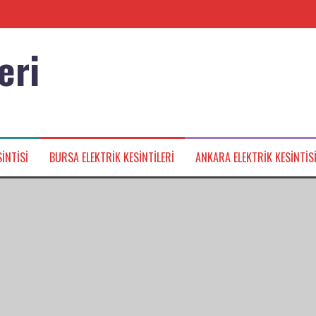
eri
nağı
INTISI
BURSA ELEKTRIK KESINTILERI
ANKARA ELEKTRIK KESINTIS