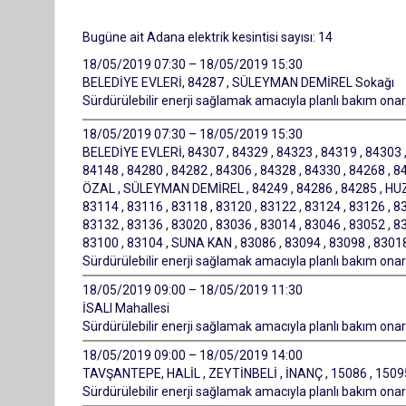
Bugüne ait Adana elektrik kesintisi sayısı: 14
18/05/2019 07:30 – 18/05/2019 15:30
BELEDİYE EVLERİ, 84287 , SÜLEYMAN DEMİREL Sokağı
Sürdürülebilir enerji sağlamak amacıyla planlı bakım onarı
18/05/2019 07:30 – 18/05/2019 15:30
BELEDİYE EVLERİ, 84307 , 84329 , 84323 , 84319 , 84303 ,
84148 , 84280 , 84282 , 84306 , 84328 , 84330 , 84268 , 8
ÖZAL , SÜLEYMAN DEMİREL , 84249 , 84286 , 84285 , HUZU
83114 , 83116 , 83118 , 83120 , 83122 , 83124 , 83126 , 83
83132 , 83136 , 83020 , 83036 , 83014 , 83046 , 83052 , 83
83100 , 83104 , SUNA KAN , 83086 , 83094 , 83098 , 8301
Sürdürülebilir enerji sağlamak amacıyla planlı bakım onarı
18/05/2019 09:00 – 18/05/2019 11:30
İSALI Mahallesi
Sürdürülebilir enerji sağlamak amacıyla planlı bakım onarı
18/05/2019 09:00 – 18/05/2019 14:00
TAVŞANTEPE, HALİL , ZEYTİNBELİ , İNANÇ , 15086 , 15095
Sürdürülebilir enerji sağlamak amacıyla planlı bakım onarı