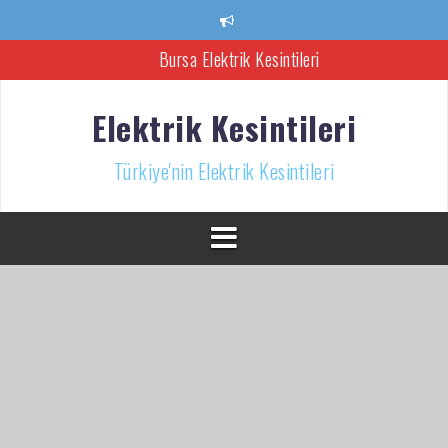
İçeriğe
atla
Bursa Elektrik Kesintileri
Ankara Elektrik Kesintisi
Elektrik Kesintileri
Türkiye’nin Elektrik Kesintileri Haber Kaynağı
Türkiye'nin Elektrik Kesintileri
İzmir Elektrik Kesintisi