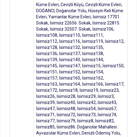
Küme Evleri, Cevizli Köyü, Cevizli Küme Evleri,
DOĞANCI, Doğancılar Yolu, Hüseyin Keli Küme
Evleri, Yamanlar Küme Evleri, İsimsiz 17701.
Sokak, İsimsiz 22656. Sokak, İsimsiz 22815.
Sokak, İsimsiz 32507. Sokak, İsimsiz106,
İsimsiz108, İsimsiz110, İsimsiz111,
İsimsiz112, İsimsiz116, İsimsiz119, İsimsiz12,
İsimsiz128, İsimsiz132, İsimsiz135,
İsimsiz136, İsimsiz137, İsimsiz138,
İsimsiz139, İsimsiz140, İsimsiz144,
İsimsiz145, İsimsiz147, İsimsiz15, İsimsiz150,
İsimsiz151, İsimsiz152, İsimsiz154,
İsimsiz157, İsimsiz160, İsimsiz162,
İsimsiz163, İsimsiz164, İsimsiz166, İsimsiz17,
İsimsiz172, İsimsiz18, İsimsiz19, İsimsiz23,
İsimsiz26, İsimsiz28, İsimsiz29, İsimsiz3,
İsimsiz39, İsimsiz40, İsimsiz42, İsimsiz43,
İsimsiz47, İsimsiz48, İsimsiz54, İsimsiz67,
İsimsiz71, İsimsiz72, İsimsiz73, İsimsiz74,
İsimsiz77, İsimsiz79, İsimsiz8, İsimsiz82,
İsimsiz85, İsimsiz86. Doğancılar Mahallesi :
Ayvazcılar Küme Evleri, Denizli Ödemiş Yolu,