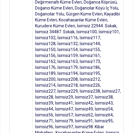
Değirmenaltı Küme Evleri, Doğanca Köprüsü,
Doğancı Küme Evleri, Doğancılar Köyü İç Yolu,
Doğancılar Yolu, Gürgen Küme Evleri, Kayadibi
Küme Evleri, Kocahasanlar Küme Evleri,
Kurudere Küme Evleri, İsimsiz 22944. Sokak,
İsimsiz 34487. Sokak, İsimsiz100, İsimsiz101,
İsimsiz102, İsimsiz116, İsimsiz117,
İsimsiz128, İsimsiz132, İsimsiz144,
İsimsiz150, İsimsiz154, İsimsiz155,
İsimsiz156, İsimsiz159, İsimsiz161,
İsimsiz162, İsimsiz163, İsimsiz173,
İsimsiz176, İsimsiz179, İsimsiz186,
İsimsiz189, İsimsiz194, İsimsiz195,
İsimsiz200, İsimsiz208, İsimsiz212,
İsimsiz214, İsimsiz218, İsimsiz226,
İsimsiz227, İsimsiz229, İsimsiz238, İsimsiz27,
İsimsiz28, İsimsiz29, İsimsiz37, İsimsiz38,
İsimsiz39, İsimsiz41, İsimsiz42, İsimsiz43,
İsimsiz44, İsimsiz47, İsimsiz49, İsimsiz54,
İsimsiz56, İsimsiz57, İsimsiz62, İsimsiz64,
İsimsiz71, İsimsiz79, İsimsiz91, İsimsiz95,
İsimsiz96, İsimsiz97, İsimsiz98. Kibar
Mahallesi : Kocahasanlar Küme Evleri, İsimsiz