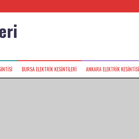
eri
nağı
INTISI
BURSA ELEKTRIK KESINTILERI
ANKARA ELEKTRIK KESINTIS