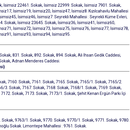
k, İsimsiz 22461. Sokak, İsimsiz 22999. Sokak, İsimsiz 7901. Sokak,
msiz17, İsimsiz19, İsimsiz20, İsimsiz47, İsimsiz8. Kızılcahavlu Mahallesi
simsiz45, İsimsiz46, İsimsiz7. Seyrekli Mahallesi : Seyrekli Küme Evleri,
4. Sokak, İsimsiz 23645. Sokak, İsimsiz36, İsimsiz41, İsimsiz60,
msiz71, İsimsiz72, İsimsiz73, İsimsiz75, İsimsiz76, İsimsiz77, İsimsiz78,
msiz91, İsimsiz93, İsimsiz94, İsimsiz95.
okak, 831. Sokak, 892. Sokak, 894. Sokak, Ali İhsan Gedik Caddesi,
6. Sokak, Adnan Menderes Caddesi.
si)
kak, 7160. Sokak, 7161. Sokak, 7165. Sokak, 7165/1. Sokak, 7165/2.
6/3. Sokak, 7167. Sokak, 7168. Sokak, 7168/1. Sokak, 7169. Sokak,
7172. Sokak, 7173. Sokak, 7173/1. Sokak, Şehit Kenan Ergün Parkı İçi
1. Sokak, 9763/1. Sokak, 9770. Sokak, 9770/1. Sokak, 9771. Sokak, 9780.
oğlu Sokak. Limontepe Mahallesi : 9761. Sokak.