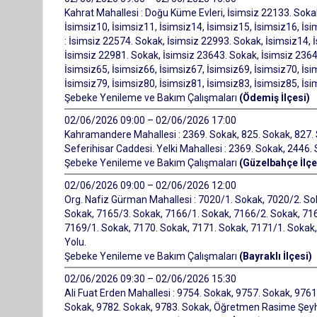
Kahrat Mahallesi : Doğu Küme Evleri, İsimsiz 22133. Soka
İsimsiz10, İsimsiz11, İsimsiz14, İsimsiz15, İsimsiz16, İsi
: İsimsiz 22574. Sokak, İsimsiz 22993. Sokak, İsimsiz14, İ
İsimsiz 22981. Sokak, İsimsiz 23643. Sokak, İsimsiz 2364
İsimsiz65, İsimsiz66, İsimsiz67, İsimsiz69, İsimsiz70, İsi
İsimsiz79, İsimsiz80, İsimsiz81, İsimsiz83, İsimsiz85, İsi
Şebeke Yenileme ve Bakım Çalışmaları
(Ödemiş İlçesi)
02/06/2026 09:00 – 02/06/2026 17:00
Kahramandere Mahallesi : 2369. Sokak, 825. Sokak, 827. S
Seferihisar Caddesi. Yelki Mahallesi : 2369. Sokak, 244
Şebeke Yenileme ve Bakım Çalışmaları
(Güzelbahçe İlçe
02/06/2026 09:00 – 02/06/2026 12:00
Org. Nafiz Gürman Mahallesi : 7020/1. Sokak, 7020/2. So
Sokak, 7165/3. Sokak, 7166/1. Sokak, 7166/2. Sokak, 716
7169/1. Sokak, 7170. Sokak, 7171. Sokak, 7171/1. Sokak, 
Yolu.
Şebeke Yenileme ve Bakım Çalışmaları
(Bayraklı İlçesi)
02/06/2026 09:30 – 02/06/2026 15:30
Ali Fuat Erden Mahallesi : 9754. Sokak, 9757. Sokak, 976
Sokak, 9782. Sokak, 9783. Sokak, Öğretmen Rasime Şeyh