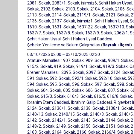
2081. Sokak, 2083/1. Sokak, İsimsiz6, Şehit Hakan Uysal.
Sokak, 2102. Sokak, 2103. Sokak, 2104. Sokak, 2106. Sok
2113. Sokak, 2114. Sokak, 2119/1. Sokak, 2121. Sokak, 2
2136. Sokak, 2137. Sokak, İsimsiz1, Şehit Hakan Uysal, Ş
1610. Sokak, 1631. Sokak, 1637-22. Sokak, 1637/10. Sok
1637/7. Sokak, 1637/8. Sokak, 1637/9. Sokak, 2062/1. Sok
Şehit Hakan Uysal, Şehit Hakan Uysal Caddesi.
Şebeke Yenileme ve Bakım Çalışmaları
(Bayraklı İlçesi)
03/10/2025 02:00 – 03/10/2025 02:30
Atatürk Mahallesi : 907. Sokak, 909. Sokak, 909/1. Sokak,
915/2. Sokak, 919. Sokak, 919/1. Sokak, 919/3. Sokak, Os
Erener Mahallesi : 2095. Sokak, 2097. Sokak, 2124. Soka
591. Sokak, 592. Sokak, 592/1. Sokak, 592/10. Sokak, 59
594. Sokak, 595. Sokak, 596. Sokak, 597. Sokak, 598. Sok
Sokak, 604. Sokak, 605. Sokak, 606. Sokak, 607. Sokak, 6
Sokak, 615/3. Sokak, 616/3. Sokak, 616/5, 616/8. Sokak
İbrahim Etem Caddesi, İbrahim Galip Caddesi. R. Şevket İ
2124. Sokak, 2136/1. Sokak, 2138. Sokak, 2138/1. Sokak,
2140/13. Sokak, 2140/15. Sokak, 2140/3. Sokak, 2140/5.
2142. Sokak, 2142/1. Sokak, 2143. Sokak, 2144. Sokak, 2
2148/2. Sokak, 2149. Sokak, 2150. Sokak, 2151. Sokak, 2
2163. Sokak, 2164. Sokak, 2166. Sokak, 2166/4. Sokak, Bay