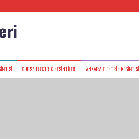
eri
nağı
INTISI
BURSA ELEKTRIK KESINTILERI
ANKARA ELEKTRIK KESINTIS