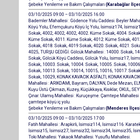
Şebeke Yenileme ve Bakım Çalışmaları
(Karabağlar İlçes
03/10/2025 09:00 – 03/10/2025 16:00
Bademler Mahallesi : Gödence Yolu Caddesi. Beyler Mah
Köyü Yolu, Efemçukuru Köyü İç Yolu, İsimsiz174, İsimsiz1
Sokak, 4002, 4002, 4002, 4002. Küme Sokak, 4004. Sokak
Küme Sokak, 4011. Küme Sokak, 4012. Küme Sokak, 4013,
Sokak, 4018. Sokak, 4019 Sokak, 4020. Sokak, 4021. Soka
4025, TURŞU GEDİĞİ. Gölcük Mahallesi : 14000. Sokak, 14
Sokak, Gölcük Köyü Caddesi, Gölcük Yolu, İsimsiz17, İsims
Sokak, 10003. Sokak, 10004. Sokak, 10005. Sokak, 10006
Sokak, 10013. Sokak, 10014, 10015, 10016, 10017. Sokak
Sokak, 10029, KONAK KAVACIK ASFALTI, KONAK KAVACIK AS
Mahallesi : ARIKDAMI, Bayram, DALYAN, Dede Mezarı, ELMA
Kuyu Üstü Çıkmazı, Kuzey, Küçükkaya, Kısıklar, OKUL, S
Çınar. Ulamış Mahallesi : Kuruçeşme. Çamtepe Mahallesi
çamtepe köyü iç yolu.
Şebeke Yenileme ve Bakım Çalışmaları
(Menderes İlçesi
03/10/2025 09:00 – 03/10/2025 17:00
Fatih Mahallesi : Arapkirli, İsimsiz114, İsimsiz116. Kara
İsimsiz15, İsimsiz27, İsimsiz32, İsimsiz34, İsimsiz35, İsi
Toki Mahallesi. Yakacık Mahallesi. Yusuflu Mahallesi.