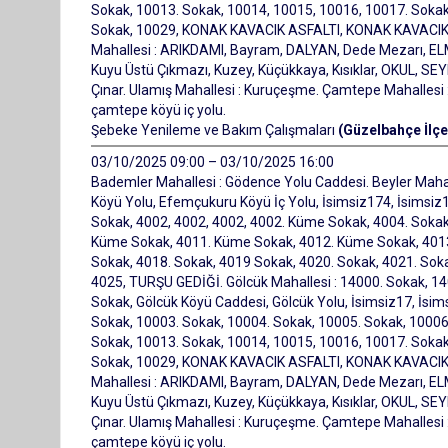
Sokak, 10013. Sokak, 10014, 10015, 10016, 10017. Sokak
Sokak, 10029, KONAK KAVACIK ASFALTI, KONAK KAVACIK AS
Mahallesi : ARIKDAMI, Bayram, DALYAN, Dede Mezarı, ELMA
Kuyu Üstü Çıkmazı, Kuzey, Küçükkaya, Kısıklar, OKUL, S
Çınar. Ulamış Mahallesi : Kuruçeşme. Çamtepe Mahallesi
çamtepe köyü iç yolu.
Şebeke Yenileme ve Bakım Çalışmaları
(Güzelbahçe İlçe
03/10/2025 09:00 – 03/10/2025 16:00
Bademler Mahallesi : Gödence Yolu Caddesi. Beyler Mah
Köyü Yolu, Efemçukuru Köyü İç Yolu, İsimsiz174, İsimsiz1
Sokak, 4002, 4002, 4002, 4002. Küme Sokak, 4004. Sokak
Küme Sokak, 4011. Küme Sokak, 4012. Küme Sokak, 4013,
Sokak, 4018. Sokak, 4019 Sokak, 4020. Sokak, 4021. Soka
4025, TURŞU GEDİĞİ. Gölcük Mahallesi : 14000. Sokak, 14
Sokak, Gölcük Köyü Caddesi, Gölcük Yolu, İsimsiz17, İsims
Sokak, 10003. Sokak, 10004. Sokak, 10005. Sokak, 10006
Sokak, 10013. Sokak, 10014, 10015, 10016, 10017. Sokak
Sokak, 10029, KONAK KAVACIK ASFALTI, KONAK KAVACIK AS
Mahallesi : ARIKDAMI, Bayram, DALYAN, Dede Mezarı, ELMA
Kuyu Üstü Çıkmazı, Kuzey, Küçükkaya, Kısıklar, OKUL, S
Çınar. Ulamış Mahallesi : Kuruçeşme. Çamtepe Mahallesi
çamtepe köyü iç yolu.