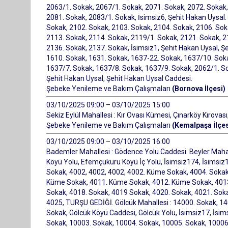
2063/1. Sokak, 2067/1. Sokak, 2071. Sokak, 2072. Sokak,
2081. Sokak, 2083/1. Sokak, İsimsiz6, Şehit Hakan Uysal.
Sokak, 2102. Sokak, 2103. Sokak, 2104. Sokak, 2106. Sok
2113. Sokak, 2114. Sokak, 2119/1. Sokak, 2121. Sokak, 2
2136. Sokak, 2137. Sokak, İsimsiz1, Şehit Hakan Uysal, Ş
1610. Sokak, 1631. Sokak, 1637-22. Sokak, 1637/10. Sok
1637/7. Sokak, 1637/8. Sokak, 1637/9. Sokak, 2062/1. Sok
Şehit Hakan Uysal, Şehit Hakan Uysal Caddesi.
Şebeke Yenileme ve Bakım Çalışmaları
(Bornova İlçesi)
03/10/2025 09:00 – 03/10/2025 15:00
Sekiz Eylül Mahallesi : Kır Ovası Kümesi, Çınarköy Kırovası
Şebeke Yenileme ve Bakım Çalışmaları
(Kemalpaşa İlçes
03/10/2025 09:00 – 03/10/2025 16:00
Bademler Mahallesi : Gödence Yolu Caddesi. Beyler Mah
Köyü Yolu, Efemçukuru Köyü İç Yolu, İsimsiz174, İsimsiz1
Sokak, 4002, 4002, 4002, 4002. Küme Sokak, 4004. Sokak
Küme Sokak, 4011. Küme Sokak, 4012. Küme Sokak, 4013,
Sokak, 4018. Sokak, 4019 Sokak, 4020. Sokak, 4021. Soka
4025, TURŞU GEDİĞİ. Gölcük Mahallesi : 14000. Sokak, 14
Sokak, Gölcük Köyü Caddesi, Gölcük Yolu, İsimsiz17, İsims
Sokak, 10003. Sokak, 10004. Sokak, 10005. Sokak, 10006