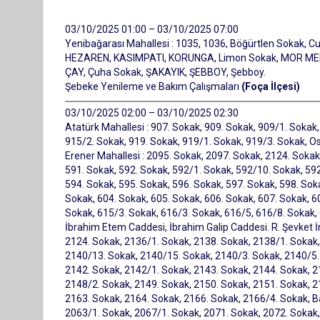
03/10/2025 01:00 – 03/10/2025 07:00
Yenibağarası Mahallesi : 1035, 1036, Böğürtlen Sokak,
HEZAREN, KASIMPATI, KORUNGA, Limon Sokak, MOR MENE
ÇAY, Çuha Sokak, ŞAKAYIK, ŞEBBOY, Şebboy.
Şebeke Yenileme ve Bakım Çalışmaları
(Foça İlçesi)
03/10/2025 02:00 – 03/10/2025 02:30
Atatürk Mahallesi : 907. Sokak, 909. Sokak, 909/1. Sokak,
915/2. Sokak, 919. Sokak, 919/1. Sokak, 919/3. Sokak, Os
Erener Mahallesi : 2095. Sokak, 2097. Sokak, 2124. Soka
591. Sokak, 592. Sokak, 592/1. Sokak, 592/10. Sokak, 59
594. Sokak, 595. Sokak, 596. Sokak, 597. Sokak, 598. Sok
Sokak, 604. Sokak, 605. Sokak, 606. Sokak, 607. Sokak, 6
Sokak, 615/3. Sokak, 616/3. Sokak, 616/5, 616/8. Sokak
İbrahim Etem Caddesi, İbrahim Galip Caddesi. R. Şevket İ
2124. Sokak, 2136/1. Sokak, 2138. Sokak, 2138/1. Sokak,
2140/13. Sokak, 2140/15. Sokak, 2140/3. Sokak, 2140/5.
2142. Sokak, 2142/1. Sokak, 2143. Sokak, 2144. Sokak, 2
2148/2. Sokak, 2149. Sokak, 2150. Sokak, 2151. Sokak, 2
2163. Sokak, 2164. Sokak, 2166. Sokak, 2166/4. Sokak, Bay
2063/1. Sokak, 2067/1. Sokak, 2071. Sokak, 2072. Sokak,