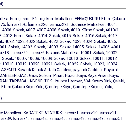
i)
allesi : Kuruçeşme. Efemçukuru Mahallesi : EFEMÇUKURU, Efem Çukuru
75, İsimsiz176, İsimsiz220, İsimsiz221. Gödence Mahallesi : 4001.
, 4006. Sokak, 4007, 4007, 4008. Sokak, 4010. Küme Sokak, 4010/1.
 4013. Küme Sokak, 4014. Sokak, 4015. Sokak, 4016 Sokak, 4017.
k, 4022, 4022, 4022 Sokak, 4022. Sokak, 4023, 4024. Sokak, 4025,
001. Sokak, 14002. Sokak, 14003. Sokak, 14005. Sokak, 14006, 4001.
iz18, İsimsiz20, İsimsiz6. Kavacık Mahallesi : 10001. Sokak, 10002.
. Sokak, 10007, 10008, 10009. Sokak, 10010. Sokak, 10011, 10012.
, 10018, 10019, 10020, 10021. Sokak, 10022. Sokak, 10023, 10024.
FALTI, Kavacık Konak Asfaltı Caddesi, payamlı Caddesi. Payamlı
BELEN, GAZİ, Gazi, Gülsüm Pınarı, Huzur, Kaya, Kaya Pınarı, Kuyu,
EYRAN, TARIMSAL ABONE, TOK, Uzunca Harman, Vali Kazım Dirik, Çelebi,
 : Efem Çukuru Köyü Yolu, Çamtepe Köyü, Çamtepe Köyü İç Yolu,
)
teke Mahallesi : KARATEKE-ATATÜRK, İsimsiz1, İsimsiz10, İsimsiz11,
msiz39, İsimsiz4, İsimsiz42, İsimsiz45, İsimsiz48, İsimsiz49, İsimsiz51.