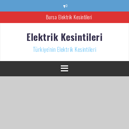
İçeriğe
atla
Bursa Elektrik Kesintileri
Ankara Elektrik Kesintisi
Elektrik Kesintileri
Türkiye’nin Elektrik Kesintileri Haber Kaynağı
Türkiye'nin Elektrik Kesintileri
İzmir Elektrik Kesintisi