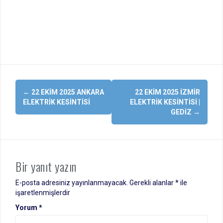
Yazı
←
22 EKIM 2025 ANKARA
22 EKIM 2025 İZMIR
dolaşımı
ELEKTRIK KESINTISI
ELEKTRIK KESINTISI |
GEDIZ
→
Bir yanıt yazın
E-posta adresiniz yayınlanmayacak.
Gerekli alanlar
*
ile
işaretlenmişlerdir
Yorum
*