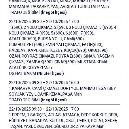
SAMİ PAŞA, KISA, KONYALI, KİRAZ, MAHMUT ESATBEY,
MARMARA, PAŞABEY, YAN, AVCILAR TURGUTALP Mah.
TRAFO DEĞİŞİMİ
(İnegöl İlçesi)
22/10/2025 09:30 – 22/10/2025 17:00
1.(690), 2 NOLU ÇIKMAZ, 2.(690), 3 NOLU ÇIKMAZ, 3.(690), 4
NOLU ÇIKMAZ, 4.(690), 5.(690), 6.(690), 7.(690),
ATATÜRK(690), BURSA YOLU, CAMİ(690),
CUMHURİYET(690), EMİN YALI ÇIKMAZI, FATİH(690),
HACIDAYI, KAPI, KIBLE, KUZEY, KÜÇÜK(690), OKUL(690),
OZAN, POYRAZ ÇIKMAZI, POYRAZ(690), SİNAN, YASEMİN
ÇIKMAZI, ZAMBAK(690), ÇINAR(690), MUSTAFA KEMAL
ATATÜRK GÖLYAZI Mah.
OG HAT BAKIM
(Nilüfer İlçesi)
22/10/2025 09:30 – 22/10/2025 16:00
1.KANARYA, CAMİ ÇIKMAZI, DÖRTYOL, MAHMUT ESATBEY,
SOYUAK, YEŞİL ÇAYIR KEMALPAŞA Mah.
TRAFO DEĞİŞİMİ
(İnegöl İlçesi)
22/10/2025 09:30 – 22/10/2025 17:00
1.ERDEM, 1.SARIŞEN, ATLAS, ATMACA, DEDE KORKUT, DERİ,
HÜRRİYET, KANARYA, KURTUL, OKUL, PEKER, POLAT, SEDEF,
TAŞAN, YAKI, ÖZGÜVEN, UĞURLU DR.ZİYA KAYA Mah.