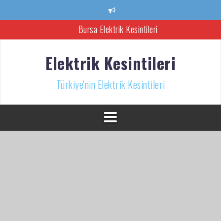
İçeriğe
Bursa Elektrik Kesintileri
atla
Ankara Elektrik Kesintisi
Türkiye’nin Elektrik Kesintileri Haber Kaynağı
Elektrik Kesintileri
İzmir Elektrik Kesintisi
Türkiye'nin Elektrik Kesintileri