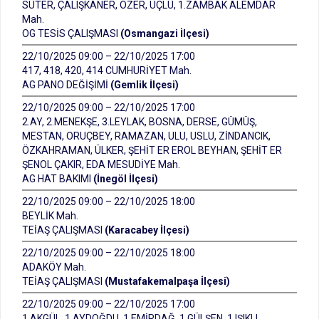
SÜTER, ÇALIŞKANER, ÖZER, ÜÇLÜ, 1.ZAMBAK ALEMDAR
Mah.
OG TESİS ÇALIŞMASI
(Osmangazi İlçesi)
22/10/2025 09:00 – 22/10/2025 17:00
417, 418, 420, 414 CUMHURİYET Mah.
AG PANO DEĞİŞİMİ
(Gemlik İlçesi)
22/10/2025 09:00 – 22/10/2025 17:00
2.AY, 2.MENEKŞE, 3.LEYLAK, BOSNA, DERSE, GÜMÜŞ,
MESTAN, ORUÇBEY, RAMAZAN, ULU, USLU, ZİNDANCIK,
ÖZKAHRAMAN, ÜLKER, ŞEHİT ER EROL BEYHAN, ŞEHİT ER
ŞENOL ÇAKIR, EDA MESUDİYE Mah.
AG HAT BAKIMI
(İnegöl İlçesi)
22/10/2025 09:00 – 22/10/2025 18:00
BEYLİK Mah.
TEİAŞ ÇALIŞMASI
(Karacabey İlçesi)
22/10/2025 09:00 – 22/10/2025 18:00
ADAKÖY Mah.
TEİAŞ ÇALIŞMASI
(Mustafakemalpaşa İlçesi)
22/10/2025 09:00 – 22/10/2025 17:00
1.AKGÜL, 1.AYDOĞDU, 1.EMİRDAĞ, 1.GÜLŞEN, 1.IŞIKLI,