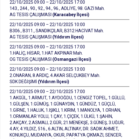
22/10/2025 09:00 – 22/10/2025 17:00
143., 244., 90., 92., 94., 96., ADLİYE, 98. GAZİ Mah.
AG TESİS ÇALIŞMASI
(Karacabey İlçesi)
22/10/2025 09:00 – 22/10/2025 10:00
B306., B311., SANDIKÇILAR, B312 HACİVAT Mah.
AG TESİS ÇALIŞMASI
(Yıldırım İlçesi)
22/10/2025 09:00 – 22/10/2025 17:00
1.HALİÇ, HİSAR, 1.HAT AKPINAR Mah.
OG TESİS ÇALIŞMASI
(Osmangazi İlçesi)
22/10/2025 09:00 – 22/10/2025 13:00
2.ONARAN, 8.ARDIÇ, 4.AKAR SELÇUKBEY Mah.
SDK DEĞİŞİMİ
(Yıldırım İlçesi)
22/10/2025 09:00 – 22/10/2025 17:00
1.AKGÜL, 1.ARMUT, 1.AYDOĞDU, 1.CENGİZ TOPEL, 1.GÜLLÜ,
1.GÜLŞEN, 1.GÜMÜŞ, 1.GÜNAYDIN, 1.GÜNDÜZ, 1.GÜÇLÜ,
1.GİRNE, 1.HALUK, 1.IŞIKLI, 1.KIRIM, 1.MANOLYA, 1.ORHAN,
1.ORMANLAR YOLU, 1.ÇAY, 1.ÇİÇEK, 1.ÜLKÜ, 1.ŞAHİN,
2.AKÇAY, 2.ASMALI, 2.GÜR, 21.MENEKŞE, 3.GÜNEŞ, 3.UĞUR,
4.AY, 4.YILDIZ, 516., 6.ALTIN, ALTINAY, DR. SADIK AHMET,
KONUKÇU, MUDANYA, OKUR, PAPATYA ÇIKMAZI, SENCER,