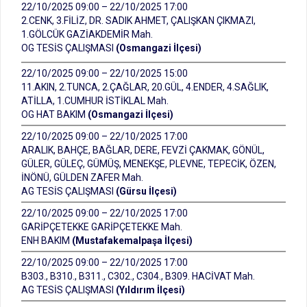
22/10/2025 09:00 – 22/10/2025 17:00
2.CENK, 3.FİLİZ, DR. SADIK AHMET, ÇALIŞKAN ÇIKMAZI,
1.GÖLCÜK GAZİAKDEMİR Mah.
OG TESİS ÇALIŞMASI
(Osmangazi İlçesi)
22/10/2025 09:00 – 22/10/2025 15:00
11.AKIN, 2.TUNCA, 2.ÇAĞLAR, 20.GÜL, 4.ENDER, 4.SAĞLIK,
ATİLLA, 1.CUMHUR İSTİKLAL Mah.
OG HAT BAKIM
(Osmangazi İlçesi)
22/10/2025 09:00 – 22/10/2025 17:00
ARALIK, BAHÇE, BAĞLAR, DERE, FEVZİ ÇAKMAK, GÖNÜL,
GÜLER, GÜLEÇ, GÜMÜŞ, MENEKŞE, PLEVNE, TEPECİK, ÖZEN,
İNÖNÜ, GÜLDEN ZAFER Mah.
AG TESİS ÇALIŞMASI
(Gürsu İlçesi)
22/10/2025 09:00 – 22/10/2025 17:00
GARİPÇETEKKE GARİPÇETEKKE Mah.
ENH BAKIM
(Mustafakemalpaşa İlçesi)
22/10/2025 09:00 – 22/10/2025 17:00
B303., B310., B311., C302., C304., B309. HACİVAT Mah.
AG TESİS ÇALIŞMASI
(Yıldırım İlçesi)