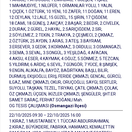
1.MAHMUDİYE, 1.NİLÜFER, 1.ORMANLAR YOLU, 1.YALIN,
1.ÇİÇEK, 1.ÖZTÜRK, 10.YENİ, 10.ZAFER, 11.DOĞAN, 11.EREN,
12.CEYLAN, 12.LALE, 15.GÜZEL, 15.ŞİRİN, 17.ÇİĞDEM,
18.CAMİ, 18.GÜNEŞ, 2.AKÇAY, 2.BAŞAR, 2.BEDİR, 2.CİVELEK,
2.DURAK, 2.GÜREL, 2.HAYAL, 2.SARIÇİĞDEM, 2.SIR,
2.SÖYLEMEZ, 2.TEKİN, 2.TRAKYA, 2.ÇEŞMECİ, 2.ÇIKMAZ,
2.ÖZTÜRK, 25.AYDIN, 3.ARAS, 3.ATEŞ, 3.BAYRAM,
3.ERSEVER, 3.GEDİK, 3.KORKMAZ, 3.ORDULU, 3.OSMANGAZİ,
3.SEMA, 3.SEVAL, 3.SONGÜL, 3.YEŞİLDAĞ, 4.AFACAN,
4.AKSU, 4.ESER, 4.KAYMAK, 4.OĞUZ, 5.SÖNMEZ, 5.TEZCAN,
5.YILDIRIM, 6.ARDIÇ, 6.SEVİL, 7.GÜNGÖR, 7.YÜCE, 8.ŞİMŞEK,
9.ENGİN, ALİKALFA, BAYÖZ, BAĞIRTKAN, BAŞLI, BİLİR,
DURMUŞ, EKŞİOĞLU, ERİŞ, FERİDE ÇIKMAZI, GENCAL, GÜRCÜ,
ILGAZ, MİNE ÇIKMAZI, OKUR, ORUÇOĞLU, SAYGI, SERTLER,
SUYOLU, TAŞKAN, TEZEL, TİRYAKİ, ÇATIL ÇIKMAZI, ÇOLAK,
ÖZ ÇIKMAZI, ÜÇGEN, İKİZLER ÇIKMAZI, ŞENGÜLER, ŞHT.ER
SAMET SARAÇ, FERHAT SOĞANLI Mah.
OG TESİS ÇALIŞMASI
(Osmangazi İlçesi)
22/10/2025 09:30 – 22/10/2025 16:00
1.KİRAZ, 1.MUSTAFABEY, 1.TÜCCAR ABDURRAHMAN,
2.KİRAZ, BÜYÜKDERE, FABRİKA, HAMAMCI, KEMALETTİN