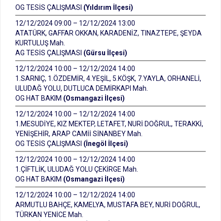
OG TESİS ÇALIŞMASI
(Yıldırım İlçesi)
12/12/2024 09:00 – 12/12/2024 13:00
ATATÜRK, GAFFAR OKKAN, KARADENİZ, TINAZTEPE, ŞEYDA
KURTULUŞ Mah.
AG TESİS ÇALIŞMASI
(Gürsu İlçesi)
12/12/2024 10:00 – 12/12/2024 14:00
1.SARNIÇ, 1.ÖZDEMİR, 4.YEŞİL, 5.KÖŞK, 7.YAYLA, ORHANELİ,
ULUDAĞ YOLU, DUTLUCA DEMİRKAPI Mah.
OG HAT BAKIM
(Osmangazi İlçesi)
12/12/2024 10:00 – 12/12/2024 14:00
1.MESUDİYE, KIZ MEKTEP, LETAFET, NURİ DOĞRUL, TERAKKİ,
YENİŞEHİR, ARAP CAMİİ SİNANBEY Mah.
OG TESİS ÇALIŞMASI
(İnegöl İlçesi)
12/12/2024 10:00 – 12/12/2024 14:00
1.ÇİFTLİK, ULUDAĞ YOLU ÇEKİRGE Mah.
OG HAT BAKIM
(Osmangazi İlçesi)
12/12/2024 10:00 – 12/12/2024 14:00
ARMUTLU BAHÇE, KAMELYA, MUSTAFA BEY, NURİ DOĞRUL,
TÜRKAN YENİCE Mah.