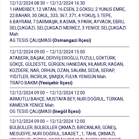
12/12/2024 08:30 – 12/12/2024 16:30
1.HAMDİBEY, 12.VATAN, 16.ESEN, 2.GÖKSU, 2.YUNUS EMRE,
22.BAHAR, 30.OKUL, 333, 367, 371, 4.YOKUŞ, 5.TEPE,
6.BAYRAM, 7.SARMAŞIK, 8.ASMA, 9.PARK, AYVACIK, EBRU,
SELÇUKGAZİ, SELÇUKGAZİ MERKEZ, 3.YENİCE SELÇUKGAZİ
Mah.
AG TESİS ÇALIŞMASI
(Osmangazi İlçesi)
12/12/2024 09:00 – 12/12/2024 15:00
ATABERK, BAŞAK, DERVİŞ EROĞLU, FUZULİ, GÖKTÜRK,
GÖKÇE, GÜLDESTE, GÜRGEN, HANEDAN, IHLAMUR, KAĞAN,
KOZDERE, NAR, ORHUN, OZAN, SALKIM, SEDA, SERAP,
YİĞİTLER, İNCİRLİK, ŞİMŞEK, FULYA YENİGÜN Mah.
TRAFO BAKIM
(Yenişehir İlçesi)
12/12/2024 09:00 – 12/12/2024 12:00
ARMUTLU BAHÇE, MUSTAFA BEY, NURİ DOĞRUL, TÜRKAN,
KAMELYA YENİCE Mah.
OG TESİS ÇALIŞMASI
(İnegöl İlçesi)
12/12/2024 09:00 – 12/12/2024 12:00
BÜLBÜLLER, BÜLBÜLLER ÇIKMAZI, BİRCANLAR, GÜNEŞ,
MESUDİYE, NURİ DOĞRUL, SAADET_1, TAHIL ÇIKMAZI,