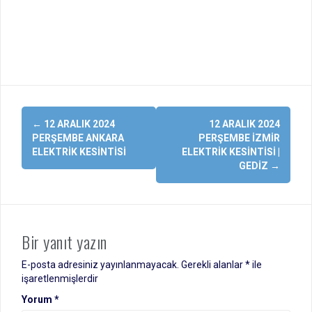
Yazı
←
12 ARALIK 2024
12 ARALIK 2024
dolaşımı
PERŞEMBE ANKARA
PERŞEMBE İZMIR
ELEKTRIK KESINTISI
ELEKTRIK KESINTISI |
GEDIZ
→
Bir yanıt yazın
E-posta adresiniz yayınlanmayacak.
Gerekli alanlar
*
ile
işaretlenmişlerdir
Yorum
*