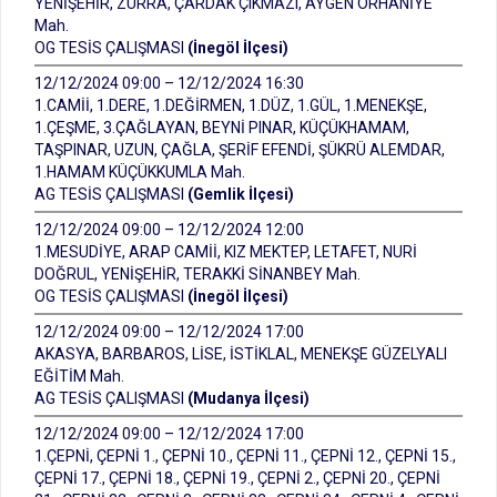
YENİŞEHİR, ZÜRRA, ÇARDAK ÇIKMAZI, AYGEN ORHANİYE
Mah.
OG TESİS ÇALIŞMASI
(İnegöl İlçesi)
12/12/2024 09:00 – 12/12/2024 16:30
1.CAMİİ, 1.DERE, 1.DEĞİRMEN, 1.DÜZ, 1.GÜL, 1.MENEKŞE,
1.ÇEŞME, 3.ÇAĞLAYAN, BEYNİ PINAR, KÜÇÜKHAMAM,
TAŞPINAR, UZUN, ÇAĞLA, ŞERİF EFENDİ, ŞÜKRÜ ALEMDAR,
1.HAMAM KÜÇÜKKUMLA Mah.
AG TESİS ÇALIŞMASI
(Gemlik İlçesi)
12/12/2024 09:00 – 12/12/2024 12:00
1.MESUDİYE, ARAP CAMİİ, KIZ MEKTEP, LETAFET, NURİ
DOĞRUL, YENİŞEHİR, TERAKKİ SİNANBEY Mah.
OG TESİS ÇALIŞMASI
(İnegöl İlçesi)
12/12/2024 09:00 – 12/12/2024 17:00
AKASYA, BARBAROS, LİSE, İSTİKLAL, MENEKŞE GÜZELYALI
EĞİTİM Mah.
AG TESİS ÇALIŞMASI
(Mudanya İlçesi)
12/12/2024 09:00 – 12/12/2024 17:00
1.ÇEPNİ, ÇEPNİ 1., ÇEPNİ 10., ÇEPNİ 11., ÇEPNİ 12., ÇEPNİ 15.,
ÇEPNİ 17., ÇEPNİ 18., ÇEPNİ 19., ÇEPNİ 2., ÇEPNİ 20., ÇEPNİ