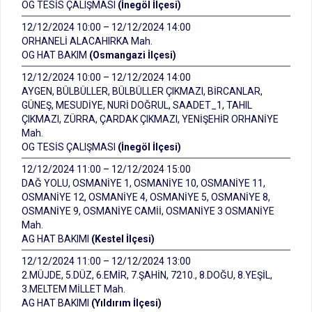
OG TESİS ÇALIŞMASI
(İnegöl İlçesi)
12/12/2024 10:00 – 12/12/2024 14:00
ORHANELİ ALACAHIRKA Mah.
OG HAT BAKIM
(Osmangazi İlçesi)
12/12/2024 10:00 – 12/12/2024 14:00
AYGEN, BÜLBÜLLER, BÜLBÜLLER ÇIKMAZI, BİRCANLAR,
GÜNEŞ, MESUDİYE, NURİ DOĞRUL, SAADET_1, TAHIL
ÇIKMAZI, ZÜRRA, ÇARDAK ÇIKMAZI, YENİŞEHİR ORHANİYE
Mah.
OG TESİS ÇALIŞMASI
(İnegöl İlçesi)
12/12/2024 11:00 – 12/12/2024 15:00
DAĞ YOLU, OSMANİYE 1, OSMANİYE 10, OSMANİYE 11,
OSMANİYE 12, OSMANİYE 4, OSMANİYE 5, OSMANİYE 8,
OSMANİYE 9, OSMANİYE CAMİİ, OSMANİYE 3 OSMANİYE
Mah.
AG HAT BAKIMI
(Kestel İlçesi)
12/12/2024 11:00 – 12/12/2024 13:00
2.MÜJDE, 5.DÜZ, 6.EMİR, 7.ŞAHİN, 7210., 8.DOĞU, 8.YEŞİL,
3.MELTEM MİLLET Mah.
AG HAT BAKIMI
(Yıldırım İlçesi)