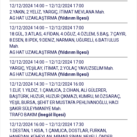
12/12/2024 14:00 – 12/12/2024 17:00
2.YAKIN, 2.YELİZ, YARGIÇ, İTİMAT MEVLANA Mah.
AG HAT UZAKLAŞTIRMA
(Yıldırım İlçesi)
12/12/2024 14:00 – 12/12/2024 17:00
18.GÜL, 3.ATLAS, 4.FİDAN, 4.OĞUZ, 4.ÖZLEM, 5.BAŞ, 7.ÇAYIR,
8.ESEN, 8.İPEK, 9.DENİZ, NARMAN, UĞURELİ, 6.BATI ULUS
Mah.
AG HAT UZAKLAŞTIRMA
(Yıldırım İlçesi)
12/12/2024 14:00 – 12/12/2024 17:00
YARGIÇ, YEŞİLAY, İTİMAT, 2.YOLAÇ YAVUZSELIM Mah.
AG HAT UZAKLAŞTIRMA
(Yıldırım İlçesi)
12/12/2024 14:30 – 12/12/2024 16:00
1.ELİF, 1.YILDIZ, 1.ÇAMLICA, 2.CİHAN, ALİ GÜLERER,
BAŞTÜRK, HUZUR, HUZUR ÇIKMAZI, KUMRU, M.ÖZSARAÇ,
YEŞİL BURSA, ŞEHİT ER MUSTAFA PEHLİVANOĞLU, HACI
ŞAKİR SÜLEYMANİYE Mah.
TRAFO BAKIM
(İnegöl İlçesi)
12/12/2024 16:00 – 12/12/2024 17:30
1.DESTAN, 1.KISA, 1.ÇAMLICA, DOSTLAR, FURKAN,
HANEDAN, KÜHEYLAN, MİMAR SİNAN, NEŞELİ, ÖNDER,