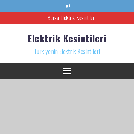
İçeriğe
atla
Bursa Elektrik Kesintileri
Ankara Elektrik Kesintisi
Elektrik Kesintileri
Türkiye’nin Elektrik Kesintileri Haber Kaynağı
Türkiye'nin Elektrik Kesintileri
İzmir Elektrik Kesintisi