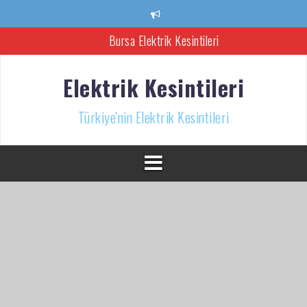
İçeriğe
atla
Bursa Elektrik Kesintileri
Ankara Elektrik Kesintisi
Elektrik Kesintileri
Türkiye’nin Elektrik Kesintileri Haber Kaynağı
Türkiye'nin Elektrik Kesintileri
İzmir Elektrik Kesintisi