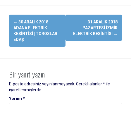
Yazı
←
30 ARALIK 2018
31 ARALIK 2018
dolaşımı
ADANA ELEKTRIK
PAZARTESI İZMIR
KESINTISI | TOROSLAR
ELEKTRIK KESINTISI
→
EDAŞ
Bir yanıt yazın
E-posta adresiniz yayınlanmayacak.
Gerekli alanlar
*
ile
işaretlenmişlerdir
Yorum
*