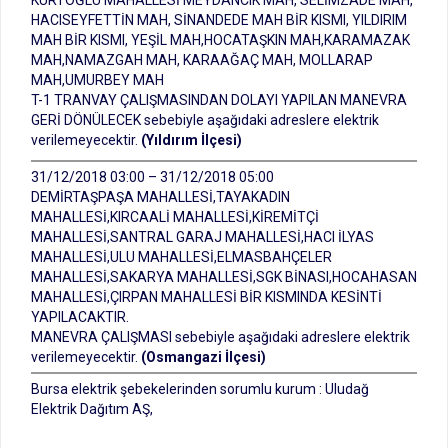
KURTOĞLU MAHALLESİ MEYDANCIK MAH, SELİMZADE MAH,
HACISEYFETTİN MAH, SİNANDEDE MAH BİR KISMI, YILDIRIM
MAH BİR KISMI, YEŞİL MAH,HOCATAŞKIN MAH,KARAMAZAK
MAH,NAMAZGAH MAH, KARAAĞAÇ MAH, MOLLARAP
MAH,UMURBEY MAH
T-1 TRANVAY ÇALIŞMASINDAN DOLAYI YAPILAN MANEVRA
GERİ DÖNÜLECEK sebebiyle aşağıdaki adreslere elektrik
verilemeyecektir.
(Yıldırım İlçesi)
31/12/2018 03:00 – 31/12/2018 05:00
DEMİRTAŞPAŞA MAHALLESİ,TAYAKADIN
MAHALLESİ,KIRCAALİ MAHALLESİ,KİREMİTÇİ
MAHALLESİ,SANTRAL GARAJ MAHALLESİ,HACI İLYAS
MAHALLESİ,ULU MAHALLESİ,ELMASBAHÇELER
MAHALLESİ,SAKARYA MAHALLESİ,SGK BİNASI,HOCAHASAN
MAHALLESİ,ÇIRPAN MAHALLESİ BİR KISMINDA KESİNTİ
YAPILACAKTIR.
MANEVRA ÇALIŞMASI sebebiyle aşağıdaki adreslere elektrik
verilemeyecektir.
(Osmangazi İlçesi)
Bursa elektrik şebekelerinden sorumlu kurum : Uludağ
Elektrik Dağıtım AŞ,