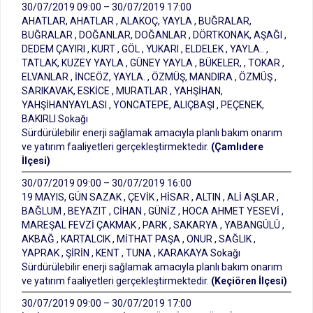
30/07/2019 09:00 – 30/07/2019 17:00
AHATLAR, AHATLAR , ALAKOÇ, YAYLA , BUĞRALAR,
BUĞRALAR , DOĞANLAR, DOĞANLAR , DÖRTKONAK, AŞAĞI ,
DEDEM ÇAYIRI , KURT , GÖL , YUKARI , ELDELEK , YAYLA.. ,
TATLAK, KUZEY YAYLA , GÜNEY YAYLA , BÜKELER, , TOKAR ,
ELVANLAR , İNCEÖZ, YAYLA. , ÖZMÜŞ, MANDIRA , ÖZMÜŞ ,
SARIKAVAK, ESKİCE , MURATLAR , YAHŞİHAN,
YAHŞİHANYAYLASI , YONCATEPE, ALIÇBAŞI , PEÇENEK,
BAKIRLI Sokağı
Sürdürülebilir enerji sağlamak amacıyla planlı bakım onarım
ve yatırım faaliyetleri gerçekleştirmektedir.
(Çamlıdere
İlçesi)
30/07/2019 09:00 – 30/07/2019 16:00
19 MAYIS, GÜN SAZAK , ÇEVİK , HİSAR , ALTIN , ALİ AŞLAR ,
BAĞLUM , BEYAZIT , CİHAN , GÜNİZ , HOCA AHMET YESEVİ ,
MAREŞAL FEVZİ ÇAKMAK , PARK , SAKARYA , YABANGÜLÜ ,
AKBAĞ , KARTALCIK , MİTHAT PAŞA , ONUR , SAĞLIK ,
YAPRAK , ŞİRİN , KENT , TUNA , KARAKAYA Sokağı
Sürdürülebilir enerji sağlamak amacıyla planlı bakım onarım
ve yatırım faaliyetleri gerçekleştirmektedir.
(Keçiören İlçesi)
30/07/2019 09:00 – 30/07/2019 17:00