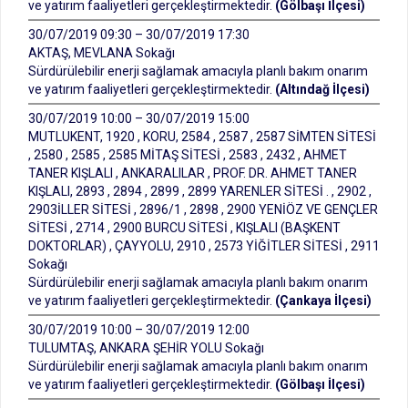
ve yatırım faaliyetleri gerçekleştirmektedir.
(Gölbaşı İlçesi)
30/07/2019 09:30 – 30/07/2019 17:30
AKTAŞ, MEVLANA Sokağı
Sürdürülebilir enerji sağlamak amacıyla planlı bakım onarım
ve yatırım faaliyetleri gerçekleştirmektedir.
(Altındağ İlçesi)
30/07/2019 10:00 – 30/07/2019 15:00
MUTLUKENT, 1920 , KORU, 2584 , 2587 , 2587 SİMTEN SİTESİ
, 2580 , 2585 , 2585 MİTAŞ SİTESİ , 2583 , 2432 , AHMET
TANER KIŞLALI , ANKARALILAR , PROF. DR. AHMET TANER
KIŞLALI, 2893 , 2894 , 2899 , 2899 YARENLER SİTESİ . , 2902 ,
2903İLLER SİTESİ , 2896/1 , 2898 , 2900 YENİÖZ VE GENÇLER
SİTESİ , 2714 , 2900 BURCU SİTESİ , KIŞLALI (BAŞKENT
DOKTORLAR) , ÇAYYOLU, 2910 , 2573 YİĞİTLER SİTESİ , 2911
Sokağı
Sürdürülebilir enerji sağlamak amacıyla planlı bakım onarım
ve yatırım faaliyetleri gerçekleştirmektedir.
(Çankaya İlçesi)
30/07/2019 10:00 – 30/07/2019 12:00
TULUMTAŞ, ANKARA ŞEHİR YOLU Sokağı
Sürdürülebilir enerji sağlamak amacıyla planlı bakım onarım
ve yatırım faaliyetleri gerçekleştirmektedir.
(Gölbaşı İlçesi)