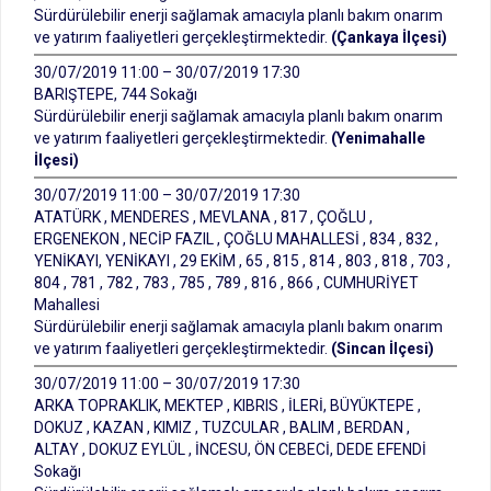
Sürdürülebilir enerji sağlamak amacıyla planlı bakım onarım
ve yatırım faaliyetleri gerçekleştirmektedir.
(Çankaya İlçesi)
30/07/2019 11:00 – 30/07/2019 17:30
BARIŞTEPE, 744 Sokağı
Sürdürülebilir enerji sağlamak amacıyla planlı bakım onarım
ve yatırım faaliyetleri gerçekleştirmektedir.
(Yenimahalle
İlçesi)
30/07/2019 11:00 – 30/07/2019 17:30
ATATÜRK , MENDERES , MEVLANA , 817 , ÇOĞLU ,
ERGENEKON , NECİP FAZIL , ÇOĞLU MAHALLESİ , 834 , 832 ,
YENİKAYI, YENİKAYI , 29 EKİM , 65 , 815 , 814 , 803 , 818 , 703 ,
804 , 781 , 782 , 783 , 785 , 789 , 816 , 866 , CUMHURİYET
Mahallesi
Sürdürülebilir enerji sağlamak amacıyla planlı bakım onarım
ve yatırım faaliyetleri gerçekleştirmektedir.
(Sincan İlçesi)
30/07/2019 11:00 – 30/07/2019 17:30
ARKA TOPRAKLIK, MEKTEP , KIBRIS , İLERİ, BÜYÜKTEPE ,
DOKUZ , KAZAN , KIMIZ , TUZCULAR , BALIM , BERDAN ,
ALTAY , DOKUZ EYLÜL , İNCESU, ÖN CEBECİ, DEDE EFENDİ
Sokağı