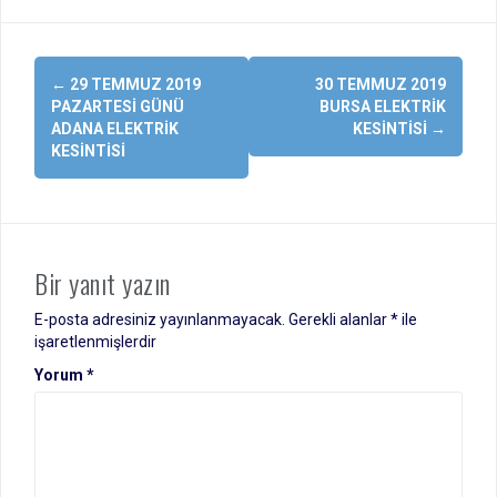
Yazı
←
29 TEMMUZ 2019
30 TEMMUZ 2019
dolaşımı
PAZARTESI GÜNÜ
BURSA ELEKTRIK
ADANA ELEKTRIK
KESINTISI
→
KESINTISI
Bir yanıt yazın
E-posta adresiniz yayınlanmayacak.
Gerekli alanlar
*
ile
işaretlenmişlerdir
Yorum
*