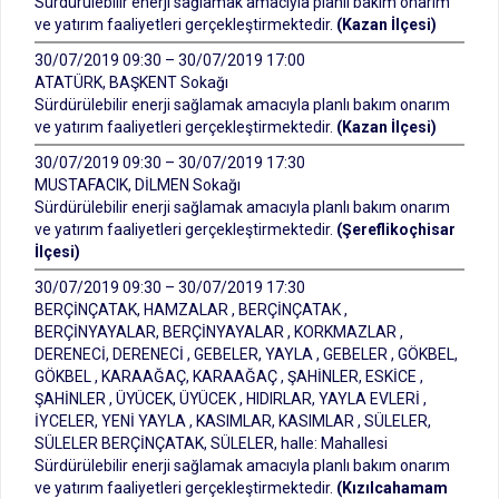
Sürdürülebilir enerji sağlamak amacıyla planlı bakım onarım
ve yatırım faaliyetleri gerçekleştirmektedir.
(Kazan İlçesi)
30/07/2019 09:30 – 30/07/2019 17:00
ATATÜRK, BAŞKENT Sokağı
Sürdürülebilir enerji sağlamak amacıyla planlı bakım onarım
ve yatırım faaliyetleri gerçekleştirmektedir.
(Kazan İlçesi)
30/07/2019 09:30 – 30/07/2019 17:30
MUSTAFACIK, DİLMEN Sokağı
Sürdürülebilir enerji sağlamak amacıyla planlı bakım onarım
ve yatırım faaliyetleri gerçekleştirmektedir.
(Şereflikoçhisar
İlçesi)
30/07/2019 09:30 – 30/07/2019 17:30
BERÇİNÇATAK, HAMZALAR , BERÇİNÇATAK ,
BERÇİNYAYALAR, BERÇİNYAYALAR , KORKMAZLAR ,
DERENECİ, DERENECİ , GEBELER, YAYLA , GEBELER , GÖKBEL,
GÖKBEL , KARAAĞAÇ, KARAAĞAÇ , ŞAHİNLER, ESKİCE ,
ŞAHİNLER , ÜYÜCEK, ÜYÜCEK , HIDIRLAR, YAYLA EVLERİ ,
İYCELER, YENİ YAYLA , KASIMLAR, KASIMLAR , SÜLELER,
SÜLELER BERÇİNÇATAK, SÜLELER, halle: Mahallesi
Sürdürülebilir enerji sağlamak amacıyla planlı bakım onarım
ve yatırım faaliyetleri gerçekleştirmektedir.
(Kızılcahamam