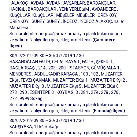
, ALAKOÇ , AVDAN, AVDAN , AVŞARLAR, BARDAKÇILAR,
HACIGİL , BARDAKÇILAR , YENİ YERLEŞİM , AVDANDERE ,
KUŞÇULAR, KUŞÇULAR , MEŞELER, MEŞELER , ÖRENKÖY,
ÖRENKÖY , GÜNEY, GÜNEY , İNCEÖZ, İNCEÖZ ALAKOÇ, halle:
Mahallesi
Sürdürülebilir enerji sağlamak amacıyla planlı bakım onarım
ve yatırım faaliyetleri gerçekleştirmektedir.
(Çamlıdere
İlçesi)
30/07/2019 09:30 – 30/07/2019 17:30
HASANOĞLAN FATİH, CELAL BAYAR , FATİH , ŞEKERLİ ,
BAĞLARBAŞI , 214 , 203 , 200 , İSTASYON, GÜMÜŞPALA 1 ,
MENDERES , ABDULKADİR KARACA , 103 , 102 , MUZAFFER
EKŞİ , FEVZİ ÇAKMAK , MUZAFFER EKŞİ 1 , MUZAFFER EKŞİ 2 ,
MUZAFFER EKŞİ 3 , MUZAFFER EKŞİ 5 , MUZAFFER EKŞİ 6 ,
273 , 290 , ESENTEPE 3 , KÖYBAĞI 3 , 284 , 279 , 278 , 276 ,
272 , 9999 Sokağı
Sürdürülebilir enerji sağlamak amacıyla planlı bakım onarım
ve yatırım faaliyetleri gerçekleştirmektedir.
(Elmadağ İlçesi)
30/07/2019 09:30 – 30/07/2019 17:30
KARŞIYAKA, 1154 Sokağı
Sürdürülebilir enerji sağlamak amacıyla planlı bakım onarım