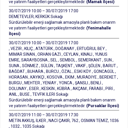
ve yatırım faaliyetleri gerçekleştirmektedir.
(Mamak İlçesi)
30/07/2019 10:00 – 30/07/2019 17:00
DEMETEVLER, KERKÜK Sokağı
Sürdürülebilir enerji sağlamak amacıyla planlı bakım onarım
ve yatırım faaliyetleri gerçekleştirmektedir.
(Yenimahalle
İlçesi)
30/07/2019 10:00 – 30/07/2019 17:00
, VEZİR , KILIÇ , ATATÜRK , DOĞANAY , ERTUĞRUL BEY ,
MİMAR SİNAN , ORHAN GAZİ , CEYLAN , KINALI , YUNUS
EMRE, SARAYBOSNA , SEL , SEMBOL , SEMERKANT , SUN ,
SUNA , SÖNMEZ , SÜLÜN , TAŞKENT , VAKIF , ŞÖLEN , BARUT ,
BAĞDAT , BUHARA , BURCU , ÖZAL , ESKİ KÖY , GONCAGÜL ,
HORASAN , KAYIKÇI , KOSOVA , EKİM , MURADİYE , BEREKET ,
BURGU , MEHTER , YENİAY , YONCA , ŞANSLI , BENLİ ,
DOLUNAY , ESER , KESKİN , KÜBRA , AKÇAM , FARABİ , PİRİ ,
ANIL , BUSE , TEVFİK İLERİ Sokağı
Sürdürülebilir enerji sağlamak amacıyla planlı bakım onarım
ve yatırım faaliyetleri gerçekleştirmektedir.
(Pursaklar İlçesi)
30/07/2019 11:00 – 30/07/2019 17:30
METİN AKKUŞ, İLKER , NACİ ÇAKIR, 762 , OSMAN TEMİZ, 1036
, 1032 , 1035 Sokağı