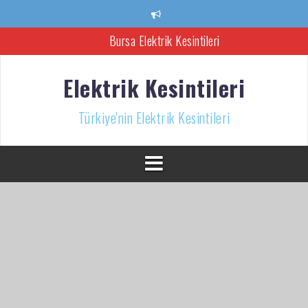
İçeriğe
atla
Ankara Elektrik Kesintisi
Türkiye’nin Elektrik Kesintileri Haber Kaynağı
Elektrik Kesintileri
İzmir Elektrik Kesintisi
Türkiye'nin Elektrik Kesintileri
Bursa Elektrik Kesintileri