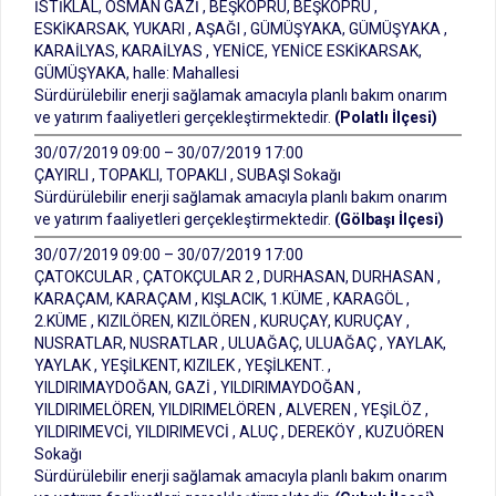
İSTİKLAL, OSMAN GAZİ , BEŞKÖPRÜ, BEŞKÖPRÜ ,
ESKİKARSAK, YUKARI , AŞAĞI , GÜMÜŞYAKA, GÜMÜŞYAKA ,
KARAİLYAS, KARAİLYAS , YENİCE, YENİCE ESKİKARSAK,
GÜMÜŞYAKA, halle: Mahallesi
Sürdürülebilir enerji sağlamak amacıyla planlı bakım onarım
ve yatırım faaliyetleri gerçekleştirmektedir.
(Polatlı İlçesi)
30/07/2019 09:00 – 30/07/2019 17:00
ÇAYIRLI , TOPAKLI, TOPAKLI , SUBAŞI Sokağı
Sürdürülebilir enerji sağlamak amacıyla planlı bakım onarım
ve yatırım faaliyetleri gerçekleştirmektedir.
(Gölbaşı İlçesi)
30/07/2019 09:00 – 30/07/2019 17:00
ÇATOKCULAR , ÇATOKÇULAR 2 , DURHASAN, DURHASAN ,
KARAÇAM, KARAÇAM , KIŞLACIK, 1.KÜME , KARAGÖL ,
2.KÜME , KIZILÖREN, KIZILÖREN , KURUÇAY, KURUÇAY ,
NUSRATLAR, NUSRATLAR , ULUAĞAÇ, ULUAĞAÇ , YAYLAK,
YAYLAK , YEŞİLKENT, KIZILEK , YEŞİLKENT. ,
YILDIRIMAYDOĞAN, GAZİ , YILDIRIMAYDOĞAN ,
YILDIRIMELÖREN, YILDIRIMELÖREN , ALVEREN , YEŞİLÖZ ,
YILDIRIMEVCİ, YILDIRIMEVCİ , ALUÇ , DEREKÖY , KUZUÖREN
Sokağı
Sürdürülebilir enerji sağlamak amacıyla planlı bakım onarım