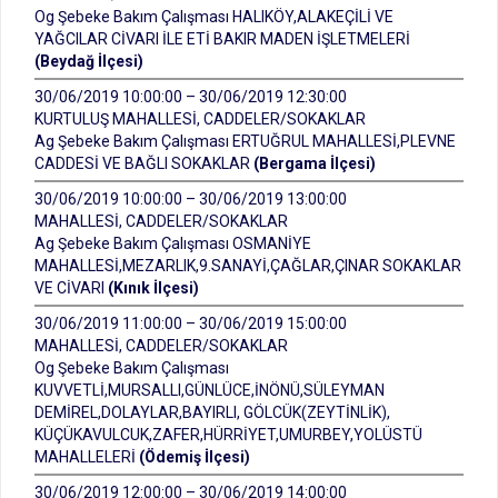
Og Şebeke Bakım Çalışması HALIKÖY,ALAKEÇİLİ VE
YAĞCILAR CİVARI İLE ETİ BAKIR MADEN İŞLETMELERİ
(Beydağ İlçesi)
30/06/2019 10:00:00 – 30/06/2019 12:30:00
KURTULUŞ MAHALLESİ, CADDELER/SOKAKLAR
Ag Şebeke Bakım Çalışması ERTUĞRUL MAHALLESİ,PLEVNE
CADDESİ VE BAĞLI SOKAKLAR
(Bergama İlçesi)
30/06/2019 10:00:00 – 30/06/2019 13:00:00
MAHALLESİ, CADDELER/SOKAKLAR
Ag Şebeke Bakım Çalışması OSMANİYE
MAHALLESİ,MEZARLIK,9.SANAYİ,ÇAĞLAR,ÇINAR SOKAKLAR
VE CİVARI
(Kınık İlçesi)
30/06/2019 11:00:00 – 30/06/2019 15:00:00
MAHALLESİ, CADDELER/SOKAKLAR
Og Şebeke Bakım Çalışması
KUVVETLİ,MURSALLI,GÜNLÜCE,İNÖNÜ,SÜLEYMAN
DEMİREL,DOLAYLAR,BAYIRLI, GÖLCÜK(ZEYTİNLİK),
KÜÇÜKAVULCUK,ZAFER,HÜRRİYET,UMURBEY,YOLÜSTÜ
MAHALLELERİ
(Ödemiş İlçesi)
30/06/2019 12:00:00 – 30/06/2019 14:00:00