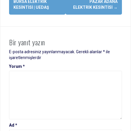
dolaşımı
BURSA ELEKTRIK
PAZAR ADANA
KESINTISI | UEDAŞ
ELEKTRIK KESINTISI
→
Bir yanıt yazın
E-posta adresiniz yayınlanmayacak.
Gerekli alanlar
*
ile
işaretlenmişlerdir
Yorum
*
Ad
*