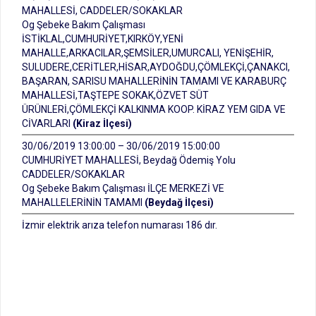
MAHALLESİ, CADDELER/SOKAKLAR
Og Şebeke Bakım Çalışması
İSTİKLAL,CUMHURİYET,KIRKÖY,YENİ
MAHALLE,ARKACILAR,ŞEMSİLER,UMURCALI, YENİŞEHİR,
SULUDERE,CERİTLER,HİSAR,AYDOĞDU,ÇÖMLEKÇİ,ÇANAKCI,
BAŞARAN, SARISU MAHALLERİNİN TAMAMI VE KARABURÇ
MAHALLESİ,TAŞTEPE SOKAK,ÖZVET SÜT
ÜRÜNLERİ,ÇÖMLEKÇİ KALKINMA KOOP. KİRAZ YEM GIDA VE
CİVARLARI
(Kiraz İlçesi)
30/06/2019 13:00:00 – 30/06/2019 15:00:00
CUMHURİYET MAHALLESİ, Beydağ Ödemiş Yolu
CADDELER/SOKAKLAR
Og Şebeke Bakım Çalışması İLÇE MERKEZİ VE
MAHALLELERİNİN TAMAMI
(Beydağ İlçesi)
İzmir elektrik arıza telefon numarası 186 dır.