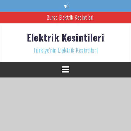
İçeriğe
atla
Bursa Elektrik Kesintileri
Ankara Elektrik Kesintisi
Elektrik Kesintileri
Türkiye’nin Elektrik Kesintileri Haber Kaynağı
Türkiye'nin Elektrik Kesintileri
İzmir Elektrik Kesintisi