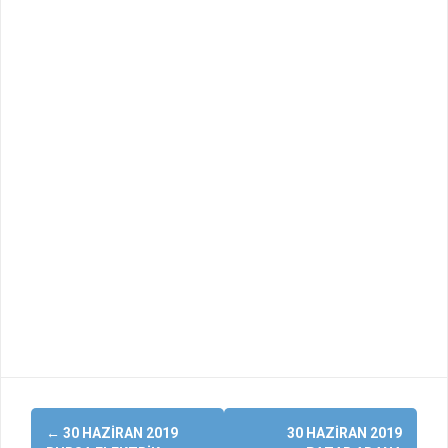
Yazı
←
30 HAZIRAN 2019
30 HAZIRAN 2019