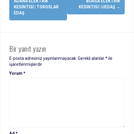
dolaşımı
ADANA ELEKTRIK
BURSA ELEKTRIK
KESINTISI | TOROSLAR
KESINTISI | UEDAŞ
→
EDAŞ
Bir yanıt yazın
E-posta adresiniz yayınlanmayacak.
Gerekli alanlar
*
ile
işaretlenmişlerdir
Yorum
*
Ad
*