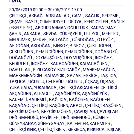
İlçesi)
30/06/2019 09:00 – 30/06/2019 17:00
ÇELTİKÇİ , AKBAĞ , ARSLANLAR , CAMİ , SAĞLIK , SERPME ,
ÇEŞME , BAYIR , CUMHURİYET , DERYA , KENDİGELEN , SAĞLIK
(ESERTEPE) , ABDURRAHMAN OĞULTÜRK , KARYATMAZ ,
ŞAHİN , ANKARA , SEVDA , GÜREŞYERİ , ULUYOL , MEHTER ,
MERCİMEK , MERVE , KARYAĞDI , GÜNDOĞAN , ÖTEYÜZ ,
AKDOĞAN, AKDOĞAN , BİNKOZ, BİNKOZ , ÇUKURÖREN,
ÇUKURÖREN , DEMİRCİÖREN, DEMİRCİÖREN , DOĞANÖZÜ,
DOĞANÖZÜ , DOYMUŞÖREN, DOYMUŞÖREN , İNCEĞEZ,
BEDİRLER , İNCEĞEZ , KARACAÖREN, KARACAÖREN ,
DAVUTLAR , KIZILCAKÖY, KIZILCAKÖY , MAHKEMEAĞCİN,
MAHKEMEAĞCİN , SARAYCIK , SAZAK , ESKİCE , TAŞLICA,
TAŞLICA , UĞURLU, GELEVÜR , UĞURLU , ÜÇBAŞ, ÜÇBAŞ ,
YUKARIADA, YUKARIADA , ÇELTİKÇİ AKÇAÖREN, ÇELTİKÇİ
AKÇAÖREN , ALPAGUT , AŞAĞIHÜYÜK, AŞAĞIHÜYÜK ,
BADEMLİ, BADEMLİ , BAĞLICA , BAĞÖREN, BAĞÖREN ,
BAŞAĞAÇ , ÇELTİKÇİ BAŞÖREN, ABACI , ÇELTİKÇİ BAŞÖREN ,
BEZCİKUZÖREN, BEZCİKUZÖREN , ÇAVUŞLAR, ÇAVUŞLAR ,
DEĞİRMENÖNÜ, PEYİKLER , DEĞİRMENÖNÜ , GÜMELE ,
GÜNEYSARAY, GÜNEYSARAY , KALEMLER, KALEMLER ,
ÇELTİKÇİ KINIK, ÇELTİKÇİ KINIK , KIRKIRCA, KIRKIRCA , KIŞLAK,