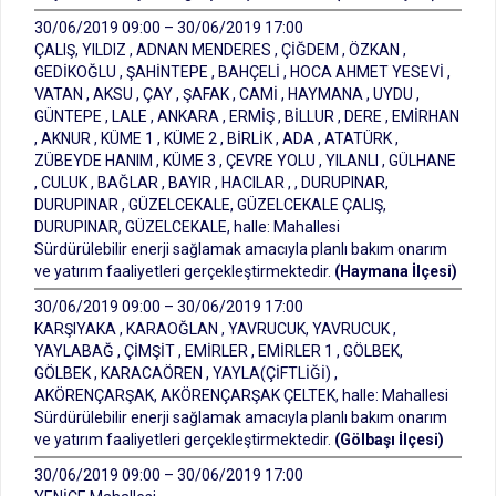
30/06/2019 09:00 – 30/06/2019 17:00
ÇALIŞ, YILDIZ , ADNAN MENDERES , ÇİĞDEM , ÖZKAN ,
GEDİKOĞLU , ŞAHİNTEPE , BAHÇELİ , HOCA AHMET YESEVİ ,
VATAN , AKSU , ÇAY , ŞAFAK , CAMİ , HAYMANA , UYDU ,
GÜNTEPE , LALE , ANKARA , ERMİŞ , BİLLUR , DERE , EMİRHAN
, AKNUR , KÜME 1 , KÜME 2 , BİRLİK , ADA , ATATÜRK ,
ZÜBEYDE HANIM , KÜME 3 , ÇEVRE YOLU , YILANLI , GÜLHANE
, CULUK , BAĞLAR , BAYIR , HACILAR , , DURUPINAR,
DURUPINAR , GÜZELCEKALE, GÜZELCEKALE ÇALIŞ,
DURUPINAR, GÜZELCEKALE, halle: Mahallesi
Sürdürülebilir enerji sağlamak amacıyla planlı bakım onarım
ve yatırım faaliyetleri gerçekleştirmektedir.
(Haymana İlçesi)
30/06/2019 09:00 – 30/06/2019 17:00
KARŞIYAKA , KARAOĞLAN , YAVRUCUK, YAVRUCUK ,
YAYLABAĞ , ÇİMŞİT , EMİRLER , EMİRLER 1 , GÖLBEK,
GÖLBEK , KARACAÖREN , YAYLA(ÇİFTLİĞİ) ,
AKÖRENÇARŞAK, AKÖRENÇARŞAK ÇELTEK, halle: Mahallesi
Sürdürülebilir enerji sağlamak amacıyla planlı bakım onarım
ve yatırım faaliyetleri gerçekleştirmektedir.
(Gölbaşı İlçesi)
30/06/2019 09:00 – 30/06/2019 17:00