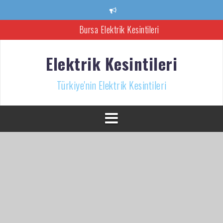
İçeriğe
atla
Bursa Elektrik Kesintileri
Ankara Elektrik Kesintisi
Elektrik Kesintileri
Türkiye’nin Elektrik Kesintileri Haber Kaynağı
Türkiye'nin Elektrik Kesintileri
İzmir Elektrik Kesintisi