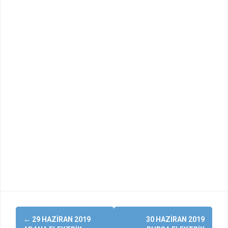
Yazı
←
29 HAZIRAN 2019
30 HAZIRAN 2019