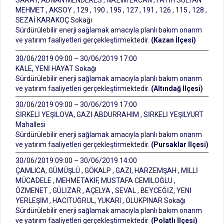
SARAY, ADNAN MENDERES , NAZIM ERCAN , FATİH SULTAN
MEHMET , AKSOY , 129 , 190 , 195 , 127 , 191 , 126 , 115 , 128 ,
SEZAİ KARAKOÇ Sokağı
Sürdürülebilir enerji sağlamak amacıyla planlı bakım onarım
ve yatırım faaliyetleri gerçekleştirmektedir.
(Kazan İlçesi)
30/06/2019 09:00 – 30/06/2019 17:00
KALE, YENİ HAYAT Sokağı
Sürdürülebilir enerji sağlamak amacıyla planlı bakım onarım
ve yatırım faaliyetleri gerçekleştirmektedir.
(Altındağ İlçesi)
30/06/2019 09:00 – 30/06/2019 17:00
SİRKELİ YEŞİLOVA, GAZİ ABDURRAHİM , SİRKELİ YEŞİLYURT
Mahallesi
Sürdürülebilir enerji sağlamak amacıyla planlı bakım onarım
ve yatırım faaliyetleri gerçekleştirmektedir.
(Pursaklar İlçesi)
30/06/2019 09:00 – 30/06/2019 14:00
ÇAMLICA, GÜMÜŞLÜ , GÖKALP , GAZİ, HARZEMŞAH , MİLLİ
MÜCADELE , MEHMETAKİF, MUSTAFA CEMİLOĞLU ,
ÖZMENET , GÜLİZAR , AÇELYA , SEVAL , BEYCEĞİZ, YENİ
YERLEŞİM , HACITUĞRUL, YUKARI , OLUKPINAR Sokağı
Sürdürülebilir enerji sağlamak amacıyla planlı bakım onarım
ve yatırım faaliyetleri gerçekleştirmektedir.
(Polatlı İlçesi)