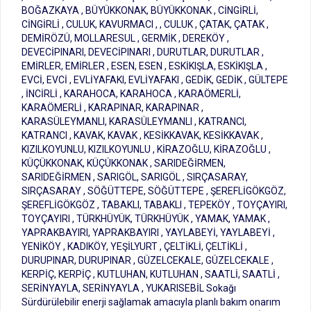
BOĞAZKAYA , BÜYÜKKONAK, BÜYÜKKONAK , CİNGİRLİ,
CİNGİRLİ , CULUK, KAVURMACI , , CULUK , ÇATAK, ÇATAK ,
DEMİRÖZÜ, MOLLARESUL , GERMİK , DEREKÖY ,
DEVECİPINARI, DEVECİPINARI , DURUTLAR, DURUTLAR ,
EMİRLER, EMİRLER , ESEN, ESEN , ESKİKIŞLA, ESKİKIŞLA ,
EVCİ, EVCİ , EVLİYAFAKI, EVLİYAFAKI , GEDİK, GEDİK , GÜLTEPE
, İNCİRLİ , KARAHOCA, KARAHOCA , KARAÖMERLİ,
KARAÖMERLİ , KARAPINAR, KARAPINAR ,
KARASÜLEYMANLI, KARASÜLEYMANLI , KATRANCI,
KATRANCI , KAVAK, KAVAK , KESİKKAVAK, KESİKKAVAK ,
KIZILKOYUNLU, KIZILKOYUNLU , KİRAZOĞLU, KİRAZOĞLU ,
KÜÇÜKKONAK, KÜÇÜKKONAK , SARIDEĞİRMEN,
SARIDEĞİRMEN , SARIGÖL, SARIGÖL , SIRÇASARAY,
SIRÇASARAY , SÖĞÜTTEPE, SÖĞÜTTEPE , ŞEREFLİGÖKGÖZ,
ŞEREFLİGÖKGÖZ , TABAKLI, TABAKLI , TEPEKÖY , TOYÇAYIRI,
TOYÇAYIRI , TÜRKHÜYÜK, TÜRKHÜYÜK , YAMAK, YAMAK ,
YAPRAKBAYIRI, YAPRAKBAYIRI , YAYLABEYİ, YAYLABEYİ ,
YENİKÖY , KADIKÖY, YEŞİLYURT , ÇELTİKLİ, ÇELTİKLİ ,
DURUPINAR, DURUPINAR , GÜZELCEKALE, GÜZELCEKALE ,
KERPİÇ, KERPİÇ , KUTLUHAN, KUTLUHAN , SAATLİ, SAATLİ ,
SERİNYAYLA, SERİNYAYLA , YUKARISEBİL Sokağı
Sürdürülebilir enerji sağlamak amacıyla planlı bakım onarım