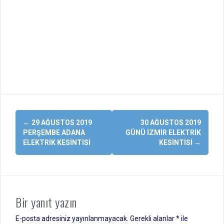
Yazı
←
29 AĞUSTOS 2019
30 AĞUSTOS 2019
dolaşımı
PERŞEMBE ADANA
GÜNÜ İZMIR ELEKTRIK
ELEKTRIK KESINTISI
KESINTISI
→
Bir yanıt yazın
E-posta adresiniz yayınlanmayacak.
Gerekli alanlar
*
ile