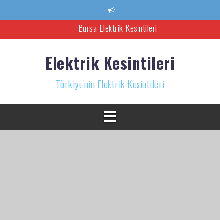
İçeriğe
Bursa Elektrik Kesintileri
atla
Ankara Elektrik Kesintisi
Türkiye’nin Elektrik Kesintileri Haber Kaynağı
Elektrik Kesintileri
İzmir Elektrik Kesintisi
Türkiye'nin Elektrik Kesintileri