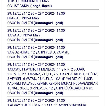
TEKSTİL CUMHURİYET Mah.
OG HAT BAKIM
(İnegöl İlçesi)
29/12/2024 12:30 – 29/12/2024 13:30
FUAR ALTINOVA Mah.
OSOS İŞLEMLERİ
(Osmangazi İlçesi)
29/12/2024 13:30 – 29/12/2024 14:30
1.OVA ALTINOVA Mah.
OSOS İŞLEMLERİ
(Osmangazi İlçesi)
29/12/2024 13:30 – 29/12/2024 14:30
3.OĞUZ, 4.HAS, 12.ŞAHİN YEŞİLOVA Mah.
OSOS İŞLEMLERİ
(Osmangazi İlçesi)
29/12/2024 13:30 – 29/12/2024 14:30
1.OLCAY, 11.AYDIN, 11.MENEKŞE, 11.ŞİRİN, 2.BUDAK,
2.KEMER, 2.KORKMAZ, 2.UÇLU, 2.VOLKAN, 3.BALIKLI, 3.OĞUZ,
3.VEYSEL, 6.VATAN, 9.UĞUR, ALİ GALİP YALDIZ, GÜLLÜCE,
KADİFELİ, KALAYCI, KEMER, KENDİR, MURAT HÜDAVENDİGAR,
TUNALI, ŞİBLE, ŞİRİNEVLER, 12.ŞAHİN KÜÇÜKBALIKLI Mah.
OSOS İŞLEMLERİ
(Osmangazi İlçesi)
29/12/2024 13:30 – 29/12/2024 14:30
1.ALPAY, 1.BOZDEMİR, 10.ATA, 11.AYDIN, 2.BAYINDIR,