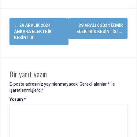
Yazı
←
29 ARALIK 2024
29 ARALIK 2024 İZMIR
dolaşımı
ANKARA ELEKTRIK
ELEKTRIK KESINTISI
→
KESINTISI
Bir yanıt yazın
E-posta adresiniz yayınlanmayacak.
Gerekli alanlar
*
ile
işaretlenmişlerdir
Yorum
*