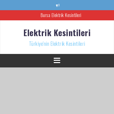
İçeriğe
atla
Bursa Elektrik Kesintileri
Ankara Elektrik Kesintisi
Elektrik Kesintileri
Türkiye’nin Elektrik Kesintileri Haber Kaynağı
Türkiye'nin Elektrik Kesintileri
İzmir Elektrik Kesintisi