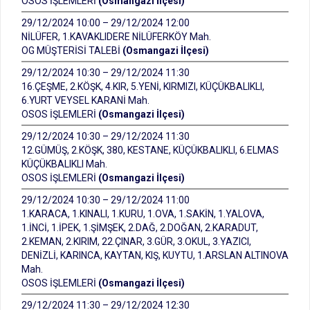
OSOS İŞLEMLERİ
(Osmangazi İlçesi)
29/12/2024 10:00 – 29/12/2024 12:00
NİLÜFER, 1.KAVAKLIDERE NİLÜFERKÖY Mah.
OG MÜŞTERİSİ TALEBİ
(Osmangazi İlçesi)
29/12/2024 10:30 – 29/12/2024 11:30
16.ÇEŞME, 2.KÖŞK, 4.KIR, 5.YENİ, KIRMIZI, KÜÇÜKBALIKLI,
6.YURT VEYSEL KARANİ Mah.
OSOS İŞLEMLERİ
(Osmangazi İlçesi)
29/12/2024 10:30 – 29/12/2024 11:30
12.GÜMÜŞ, 2.KÖŞK, 380, KESTANE, KÜÇÜKBALIKLI, 6.ELMAS
KÜÇÜKBALIKLI Mah.
OSOS İŞLEMLERİ
(Osmangazi İlçesi)
29/12/2024 10:30 – 29/12/2024 11:00
1.KARACA, 1.KINALI, 1.KURU, 1.OVA, 1.SAKİN, 1.YALOVA,
1.İNCİ, 1.İPEK, 1.ŞİMŞEK, 2.DAĞ, 2.DOĞAN, 2.KARADUT,
2.KEMAN, 2.KIRIM, 22.ÇINAR, 3.GÜR, 3.OKUL, 3.YAZICI,
DENİZLİ, KARINCA, KAYTAN, KIŞ, KUYTU, 1.ARSLAN ALTINOVA
Mah.
OSOS İŞLEMLERİ
(Osmangazi İlçesi)
29/12/2024 11:30 – 29/12/2024 12:30