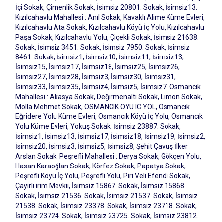
İçi Sokak, Çimenlik Sokak, İsimsiz 20801. Sokak, İsimsiz13.
Kızılcahavlu Mahallesi : Anıl Sokak, Kavaklı Alime Küme Evleri,
Kızılcahavlu Ata Sokak, Kızılcahavlu Köyü İç Yolu, Kızılcahavlu
Paşa Sokak, Kızılcahavlu Yolu, Çiçekli Sokak, İsimsiz 21638.
Sokak, İsimsiz 3451. Sokak, İsimsiz 7950. Sokak, İsimsiz
8461. Sokak, İsimsiz1, İsimsiz10, İsimsiz11, İsimsiz13,
İsimsiz15, İsimsiz17, İsimsiz18, İsimsiz25, İsimsiz26,
İsimsiz27, İsimsiz28, İsimsiz3, İsimsiz30, İsimsiz31,
İsimsiz33, İsimsiz35, İsimsiz4, İsimsiz5, İsimsiz7. Osmancık
Mahallesi : Akasya Sokak, Değirmenaltı Sokak, Limon Sokak,
Molla Mehmet Sokak, OSMANCIK OYU IC YOL, Osmancık
Eğridere Yolu Küme Evleri, Osmancık Köyü İç Yolu, Osmancık
Yolu Küme Evleri, Yokuş Sokak, İsimsiz 23887. Sokak,
İsimsiz1, İsimsiz13, İsimsiz17, İsimsiz18, İsimsiz19, İsimsiz2,
İsimsiz20, İsimsiz3, İsimsiz5, İsimsiz8, Şehit Çavuş İlker
Arslan Sokak. Peşrefli Mahallesi : Derya Sokak, Gökçen Yolu,
Hasan Karaoğlan Sokak, Körfez Sokak, Papatya Sokak,
Peşrefli Köyü İç Yolu, Peşrefli Yolu, Piri Veli Efendi Sokak,
Çayırlı irim Mevkii, İsimsiz 15867. Sokak, İsimsiz 15868.
Sokak, İsimsiz 21536. Sokak, İsimsiz 21537. Sokak, İsimsiz
21538. Sokak, İsimsiz 23378. Sokak, İsimsiz 23718. Sokak,
İsimsiz 23724. Sokak, İsimsiz 23725. Sokak, İsimsiz 23812.