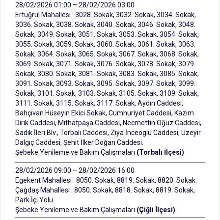
28/02/2026 01:00 – 28/02/2026 03:00
Ertuğrul Mahallesi : 3028. Sokak, 3032. Sokak, 3034. Sokak,
3036. Sokak, 3038. Sokak, 3040. Sokak, 3046. Sokak, 3048.
Sokak, 3049. Sokak, 3051. Sokak, 3053. Sokak, 3054. Sokak,
3055. Sokak, 3059. Sokak, 3060. Sokak, 3061. Sokak, 3063.
Sokak, 3064. Sokak, 3065. Sokak, 3067. Sokak, 3068. Sokak,
3069. Sokak, 3071. Sokak, 3076. Sokak, 3078. Sokak, 3079.
Sokak, 3080. Sokak, 3081. Sokak, 3083. Sokak, 3085. Sokak,
3091. Sokak, 3093. Sokak, 3095. Sokak, 3097. Sokak, 3099.
Sokak, 3101. Sokak, 3103. Sokak, 3105. Sokak, 3109. Sokak,
3111. Sokak, 3115. Sokak, 3117. Sokak, Aydın Caddesi,
Bahçıvan Hüseyin Ekici Sokak, Cumhuriyet Caddesi, Kazım
Dirik Caddesi, Mithatpaşa Caddesi, Necmettin Oğuz Caddesi,
Sadık İleri Blv., Torbalı Caddesi, Ziya İnceoglu Caddesi, Üzeyir
Dalgıç Caddesi, Şehit İlker Doğan Caddesi.
Şebeke Yenileme ve Bakım Çalışmaları
(Torbalı İlçesi)
28/02/2026 09:00 – 28/02/2026 16:00
Egekent Mahallesi : 8050. Sokak, 8819. Sokak, 8820. Sokak.
Çağdaş Mahallesi : 8050. Sokak, 8818. Sokak, 8819. Sokak,
Park İçi Yolu.
Şebeke Yenileme ve Bakım Çalışmaları
(Çiğli İlçesi)