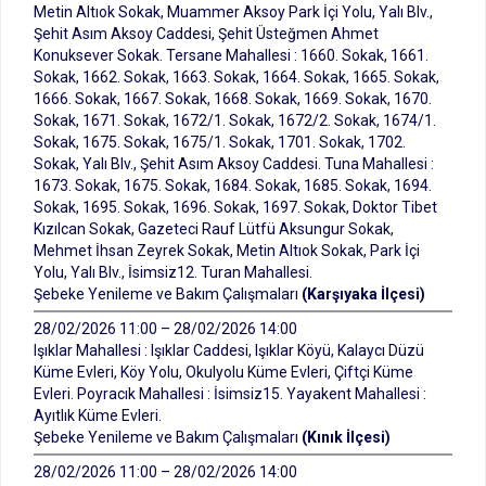
Metin Altıok Sokak, Muammer Aksoy Park İçi Yolu, Yalı Blv.,
Şehit Asım Aksoy Caddesi, Şehit Üsteğmen Ahmet
Konuksever Sokak. Tersane Mahallesi : 1660. Sokak, 1661.
Sokak, 1662. Sokak, 1663. Sokak, 1664. Sokak, 1665. Sokak,
1666. Sokak, 1667. Sokak, 1668. Sokak, 1669. Sokak, 1670.
Sokak, 1671. Sokak, 1672/1. Sokak, 1672/2. Sokak, 1674/1.
Sokak, 1675. Sokak, 1675/1. Sokak, 1701. Sokak, 1702.
Sokak, Yalı Blv., Şehit Asım Aksoy Caddesi. Tuna Mahallesi :
1673. Sokak, 1675. Sokak, 1684. Sokak, 1685. Sokak, 1694.
Sokak, 1695. Sokak, 1696. Sokak, 1697. Sokak, Doktor Tibet
Kızılcan Sokak, Gazeteci Rauf Lütfü Aksungur Sokak,
Mehmet İhsan Zeyrek Sokak, Metin Altıok Sokak, Park İçi
Yolu, Yalı Blv., İsimsiz12. Turan Mahallesi.
Şebeke Yenileme ve Bakım Çalışmaları
(Karşıyaka İlçesi)
28/02/2026 11:00 – 28/02/2026 14:00
Işıklar Mahallesi : Işıklar Caddesi, Işıklar Köyü, Kalaycı Düzü
Küme Evleri, Köy Yolu, Okulyolu Küme Evleri, Çiftçi Küme
Evleri. Poyracık Mahallesi : İsimsiz15. Yayakent Mahallesi :
Ayıtlık Küme Evleri.
Şebeke Yenileme ve Bakım Çalışmaları
(Kınık İlçesi)
28/02/2026 11:00 – 28/02/2026 14:00