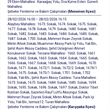
29 Ekim Mahallesi : Karaağaç Yolu, Ova Küme Evleri. Günerli
Mahallesi.
Şebeke Yenileme ve Bakım Çalışmaları
(Menemen İlçesi)
28/02/2026 16:00 – 28/02/2026 16:15
Alaybey Mahallesi : 1673. Sokak, 1674. Sokak, 1675. Sokak,
1677. Sokak, 1678. Sokak, 1679. Sokak, 1680. Sokak, 1681.
Sokak, 1682. Sokak, 1683. Sokak, 1684. Sokak, 1685. Sokak,
1687. Sokak, 1700. Sokak, Mehmet İhsan Zeyrek Sokak,
Metin Altıok Sokak, Muammer Aksoy Park İçi Yolu, Yalı Blv.,
Şehit Asım Aksoy Caddesi, Şehit Üsteğmen Ahmet
Konuksever Sokak. Tersane Mahallesi : 1660. Sokak, 1661.
Sokak, 1662. Sokak, 1663. Sokak, 1664. Sokak, 1665. Sokak,
1666. Sokak, 1667. Sokak, 1668. Sokak, 1669. Sokak, 1670.
Sokak, 1671. Sokak, 1672/1. Sokak, 1672/2. Sokak, 1674/1.
Sokak, 1675. Sokak, 1675/1. Sokak, 1701. Sokak, 1702.
Sokak, Yalı Blv., Şehit Asım Aksoy Caddesi. Tuna Mahallesi :
1673. Sokak, 1675. Sokak, 1684. Sokak, 1685. Sokak, 1694.
Sokak, 1695. Sokak, 1696. Sokak, 1697. Sokak, Doktor Tibet
Kızılcan Sokak, Gazeteci Rauf Lütfü Aksungur Sokak,
Mehmet İhsan Zeyrek Sokak, Metin Altıok Sokak, Park İçi
Yolu, Yalı Blv., İsimsiz12. Turan Mahallesi.
Şebeke Yenileme ve Bakım Çalışmaları
(Karşıyaka İlçesi)