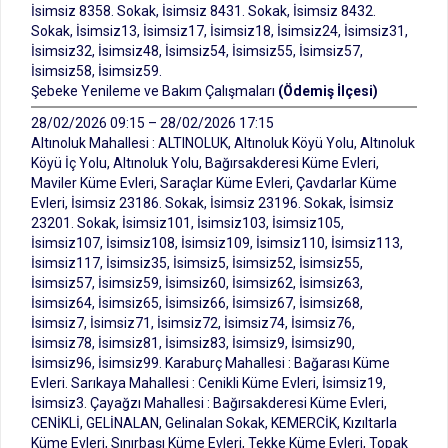
İsimsiz 8358. Sokak, İsimsiz 8431. Sokak, İsimsiz 8432.
Sokak, İsimsiz13, İsimsiz17, İsimsiz18, İsimsiz24, İsimsiz31,
İsimsiz32, İsimsiz48, İsimsiz54, İsimsiz55, İsimsiz57,
İsimsiz58, İsimsiz59.
Şebeke Yenileme ve Bakım Çalışmaları
(Ödemiş İlçesi)
28/02/2026 09:15 – 28/02/2026 17:15
Altınoluk Mahallesi : ALTINOLUK, Altınoluk Köyü Yolu, Altınoluk
Köyü İç Yolu, Altınoluk Yolu, Bağırsakderesi Küme Evleri,
Maviler Küme Evleri, Saraçlar Küme Evleri, Çavdarlar Küme
Evleri, İsimsiz 23186. Sokak, İsimsiz 23196. Sokak, İsimsiz
23201. Sokak, İsimsiz101, İsimsiz103, İsimsiz105,
İsimsiz107, İsimsiz108, İsimsiz109, İsimsiz110, İsimsiz113,
İsimsiz117, İsimsiz35, İsimsiz5, İsimsiz52, İsimsiz55,
İsimsiz57, İsimsiz59, İsimsiz60, İsimsiz62, İsimsiz63,
İsimsiz64, İsimsiz65, İsimsiz66, İsimsiz67, İsimsiz68,
İsimsiz7, İsimsiz71, İsimsiz72, İsimsiz74, İsimsiz76,
İsimsiz78, İsimsiz81, İsimsiz83, İsimsiz9, İsimsiz90,
İsimsiz96, İsimsiz99. Karaburç Mahallesi : Bağarası Küme
Evleri. Sarıkaya Mahallesi : Cenikli Küme Evleri, İsimsiz19,
İsimsiz3. Çayağzı Mahallesi : Bağırsakderesi Küme Evleri,
CENİKLİ, GELİNALAN, Gelinalan Sokak, KEMERCİK, Kızıltarla
Küme Evleri, Sınırbaşı Küme Evleri, Tekke Küme Evleri, Topak