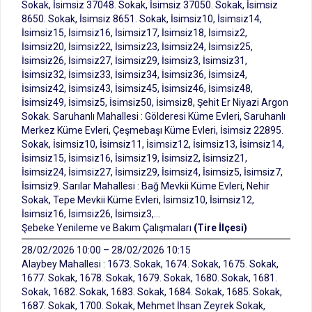
Sokak, İsimsiz 37048. Sokak, İsimsiz 37050. Sokak, İsimsiz
8650. Sokak, İsimsiz 8651. Sokak, İsimsiz10, İsimsiz14,
İsimsiz15, İsimsiz16, İsimsiz17, İsimsiz18, İsimsiz2,
İsimsiz20, İsimsiz22, İsimsiz23, İsimsiz24, İsimsiz25,
İsimsiz26, İsimsiz27, İsimsiz29, İsimsiz3, İsimsiz31,
İsimsiz32, İsimsiz33, İsimsiz34, İsimsiz36, İsimsiz4,
İsimsiz42, İsimsiz43, İsimsiz45, İsimsiz46, İsimsiz48,
İsimsiz49, İsimsiz5, İsimsiz50, İsimsiz8, Şehit Er Niyazi Argon
Sokak. Saruhanlı Mahallesi : Gölderesi Küme Evleri, Saruhanlı
Merkez Küme Evleri, Çeşmebaşı Küme Evleri, İsimsiz 22895.
Sokak, İsimsiz10, İsimsiz11, İsimsiz12, İsimsiz13, İsimsiz14,
İsimsiz15, İsimsiz16, İsimsiz19, İsimsiz2, İsimsiz21,
İsimsiz24, İsimsiz27, İsimsiz29, İsimsiz4, İsimsiz5, İsimsiz7,
İsimsiz9. Sarılar Mahallesi : Bağ Mevkii Küme Evleri, Nehir
Sokak, Tepe Mevkii Küme Evleri, İsimsiz10, İsimsiz12,
İsimsiz16, İsimsiz26, İsimsiz3,…
Şebeke Yenileme ve Bakım Çalışmaları
(Tire İlçesi)
28/02/2026 10:00 – 28/02/2026 10:15
Alaybey Mahallesi : 1673. Sokak, 1674. Sokak, 1675. Sokak,
1677. Sokak, 1678. Sokak, 1679. Sokak, 1680. Sokak, 1681.
Sokak, 1682. Sokak, 1683. Sokak, 1684. Sokak, 1685. Sokak,
1687. Sokak, 1700. Sokak, Mehmet İhsan Zeyrek Sokak,