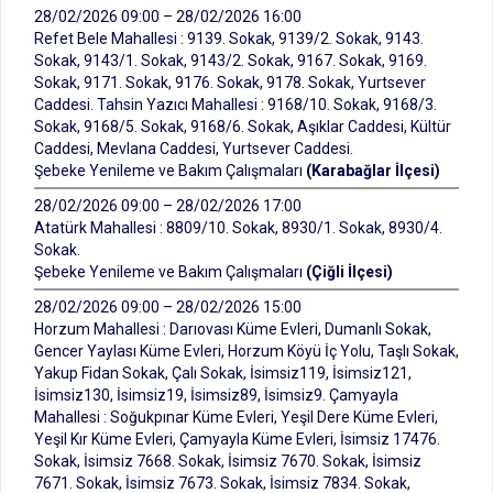
28/02/2026 09:00 – 28/02/2026 16:00
Refet Bele Mahallesi : 9139. Sokak, 9139/2. Sokak, 9143.
Sokak, 9143/1. Sokak, 9143/2. Sokak, 9167. Sokak, 9169.
Sokak, 9171. Sokak, 9176. Sokak, 9178. Sokak, Yurtsever
Caddesi. Tahsin Yazıcı Mahallesi : 9168/10. Sokak, 9168/3.
Sokak, 9168/5. Sokak, 9168/6. Sokak, Aşıklar Caddesi, Kültür
Caddesi, Mevlana Caddesi, Yurtsever Caddesi.
Şebeke Yenileme ve Bakım Çalışmaları
(Karabağlar İlçesi)
28/02/2026 09:00 – 28/02/2026 17:00
Atatürk Mahallesi : 8809/10. Sokak, 8930/1. Sokak, 8930/4.
Sokak.
Şebeke Yenileme ve Bakım Çalışmaları
(Çiğli İlçesi)
28/02/2026 09:00 – 28/02/2026 15:00
Horzum Mahallesi : Darıovası Küme Evleri, Dumanlı Sokak,
Gencer Yaylası Küme Evleri, Horzum Köyü İç Yolu, Taşlı Sokak,
Yakup Fidan Sokak, Çalı Sokak, İsimsiz119, İsimsiz121,
İsimsiz130, İsimsiz19, İsimsiz89, İsimsiz9. Çamyayla
Mahallesi : Soğukpınar Küme Evleri, Yeşil Dere Küme Evleri,
Yeşil Kır Küme Evleri, Çamyayla Küme Evleri, İsimsiz 17476.
Sokak, İsimsiz 7668. Sokak, İsimsiz 7670. Sokak, İsimsiz
7671. Sokak, İsimsiz 7673. Sokak, İsimsiz 7834. Sokak,