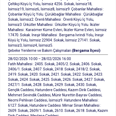
Çeltikçi Köyü İç Yolu, İsimsiz 4256. Sokak, İsimsiz18,
İsimsiz19, İsimsiz6, İsimsiz8, İsimsiz9. Çobanlar Mahallesi :
Çobanlar Köyü İç Yolu. Çürükbağlar Mahallesi : Çürükbağlar
Sokak, İsimsiz2. Örenli Mahallesi : Örenli Köyü İç Yolu,
İsimsiz3. Ürkütler Mahallesi : Ürkütler Köyü İç Yolu. İkizler
Mahallesi : Karaömer Küme Evleri, İkizler Küme Evleri, İsimsiz
17470. Sokak. İneşir Mahallesi : Bergama İvrindi Yolu, İneşir
Köyü İç Yolu, İsimsiz 22904. Sokak, İsimsiz 27141. Sokak,
İsimsiz3, İsimsiz4, İsimsiz5.
Şebeke Yenileme ve Bakım Çalışmaları
(Bergama İlçesi)
28/02/2026 10:00 – 28/02/2026 16:00
Fatih Mahallesi : 2405. Sokak, 2405/2. Sokak, 2406. Sokak,
2406/1. Sokak, 2407. Sokak, 2418. Sokak, 2418/2. Sokak,
2419. Sokak, 2420. Sokak, 2421. Sokak, 2422. Sokak, 2423.
Sokak, 2424. Sokak, 2425. Sokak, 2426. Sokak, 2427. Sokak,
2427/1. Sokak, 2428. Sokak, 2429. Sokak, 2430. Sokak,
Gençlik Caddesi, Hatundere Caddesi, Kazım Dirik Caddesi,
Mehmet Sevindik Caddesi, Münir Nurettin Bayrav Caddesi,
Necmi Pehlivan Caddesi, İsimsiz9. Hatundere Mahallesi :
6127. Sokak, Hatundere Caddesi. Mimar Sinan Mahallesi :
2609. Sokak, 2609/1. Sokak, 2610. Sokak, 2618. Sokak, Kazım
Dirik Caddesi, Mevlana Caddesi.