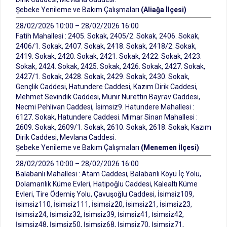
Şebeke Yenileme ve Bakım Çalışmaları
(Aliağa İlçesi)
28/02/2026 10:00 – 28/02/2026 16:00
Fatih Mahallesi : 2405. Sokak, 2405/2. Sokak, 2406. Sokak,
2406/1. Sokak, 2407. Sokak, 2418. Sokak, 2418/2. Sokak,
2419. Sokak, 2420. Sokak, 2421. Sokak, 2422. Sokak, 2423.
Sokak, 2424. Sokak, 2425. Sokak, 2426. Sokak, 2427. Sokak,
2427/1. Sokak, 2428. Sokak, 2429. Sokak, 2430. Sokak,
Gençlik Caddesi, Hatundere Caddesi, Kazım Dirik Caddesi,
Mehmet Sevindik Caddesi, Münir Nurettin Bayrav Caddesi,
Necmi Pehlivan Caddesi, İsimsiz9. Hatundere Mahallesi :
6127. Sokak, Hatundere Caddesi. Mimar Sinan Mahallesi :
2609. Sokak, 2609/1. Sokak, 2610. Sokak, 2618. Sokak, Kazım
Dirik Caddesi, Mevlana Caddesi.
Şebeke Yenileme ve Bakım Çalışmaları
(Menemen İlçesi)
28/02/2026 10:00 – 28/02/2026 16:00
Balabanlı Mahallesi : Atam Caddesi, Balabanlı Köyü İç Yolu,
Dolamanlık Küme Evleri, Hatipoğlu Caddesi, Kalealtı Küme
Evleri, Tire Ödemiş Yolu, Çavuşoğlu Caddesi, İsimsiz109,
İsimsiz110, İsimsiz111, İsimsiz20, İsimsiz21, İsimsiz23,
İsimsiz24, İsimsiz32, İsimsiz39, İsimsiz41, İsimsiz42,
İsimsiz48, İsimsiz50, İsimsiz68, İsimsiz70, İsimsiz71,