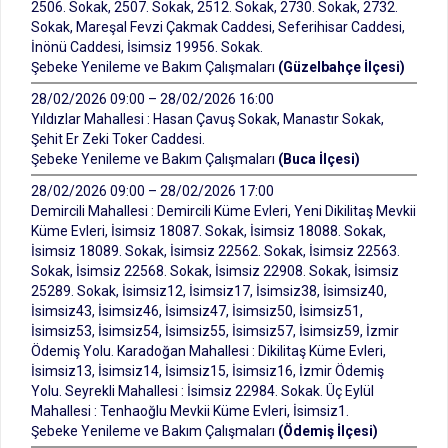
2506. Sokak, 2507. Sokak, 2512. Sokak, 2730. Sokak, 2732.
Sokak, Mareşal Fevzi Çakmak Caddesi, Seferihisar Caddesi,
İnönü Caddesi, İsimsiz 19956. Sokak.
Şebeke Yenileme ve Bakım Çalışmaları
(Güzelbahçe İlçesi)
28/02/2026 09:00 – 28/02/2026 16:00
Yıldızlar Mahallesi : Hasan Çavuş Sokak, Manastır Sokak,
Şehit Er Zeki Toker Caddesi.
Şebeke Yenileme ve Bakım Çalışmaları
(Buca İlçesi)
28/02/2026 09:00 – 28/02/2026 17:00
Demircili Mahallesi : Demircili Küme Evleri, Yeni Dikilitaş Mevkii
Küme Evleri, İsimsiz 18087. Sokak, İsimsiz 18088. Sokak,
İsimsiz 18089. Sokak, İsimsiz 22562. Sokak, İsimsiz 22563.
Sokak, İsimsiz 22568. Sokak, İsimsiz 22908. Sokak, İsimsiz
25289. Sokak, İsimsiz12, İsimsiz17, İsimsiz38, İsimsiz40,
İsimsiz43, İsimsiz46, İsimsiz47, İsimsiz50, İsimsiz51,
İsimsiz53, İsimsiz54, İsimsiz55, İsimsiz57, İsimsiz59, İzmir
Ödemiş Yolu. Karadoğan Mahallesi : Dikilitaş Küme Evleri,
İsimsiz13, İsimsiz14, İsimsiz15, İsimsiz16, İzmir Ödemiş
Yolu. Seyrekli Mahallesi : İsimsiz 22984. Sokak. Üç Eylül
Mahallesi : Tenhaoğlu Mevkii Küme Evleri, İsimsiz1.
Şebeke Yenileme ve Bakım Çalışmaları
(Ödemiş İlçesi)