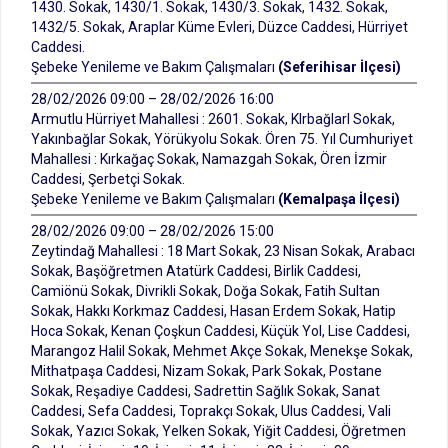
1430. Sokak, 1430/1. Sokak, 1430/3. Sokak, 1432. Sokak,
1432/5. Sokak, Araplar Küme Evleri, Düzce Caddesi, Hürriyet
Caddesi.
Şebeke Yenileme ve Bakım Çalışmaları
(Seferihisar İlçesi)
28/02/2026 09:00 – 28/02/2026 16:00
Armutlu Hürriyet Mahallesi : 2601. Sokak, KIrbağlarI Sokak,
Yakınbağlar Sokak, Yörükyolu Sokak. Ören 75. Yıl Cumhuriyet
Mahallesi : Kırkağaç Sokak, Namazgah Sokak, Ören İzmir
Caddesi, Şerbetçi Sokak.
Şebeke Yenileme ve Bakım Çalışmaları
(Kemalpaşa İlçesi)
28/02/2026 09:00 – 28/02/2026 15:00
Zeytindağ Mahallesi : 18 Mart Sokak, 23 Nisan Sokak, Arabacı
Sokak, Başöğretmen Atatürk Caddesi, Birlik Caddesi,
Camiönü Sokak, Divrikli Sokak, Doğa Sokak, Fatih Sultan
Sokak, Hakkı Korkmaz Caddesi, Hasan Erdem Sokak, Hatip
Hoca Sokak, Kenan Çoşkun Caddesi, Küçük Yol, Lise Caddesi,
Marangoz Halil Sokak, Mehmet Akçe Sokak, Menekşe Sokak,
Mithatpaşa Caddesi, Nizam Sokak, Park Sokak, Postane
Sokak, Reşadiye Caddesi, Sadrettin Sağlık Sokak, Sanat
Caddesi, Sefa Caddesi, Toprakçı Sokak, Ulus Caddesi, Vali
Sokak, Yazıcı Sokak, Yelken Sokak, Yiğit Caddesi, Öğretmen