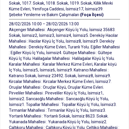
Sokak, 1017. Sokak, 1018. Sokak, 1019. Sokak, Killik Mevki
Küme Evleri, Yenifoça Caddesi, İsimsiz17, İsimsiz39.
Şebeke Yenileme ve Bakım Çalışmaları
(Foça İlçesi)
28/02/2026 10:00 – 28/02/2026 13:00
Akçenger Mahallesi : Akçenger Köyü İç Yolu, İsimsiz 35683.
Sokak, İsimsiz2, İsimsiz3, İsimsiz4, İsimsiz5. Dereköy Hacılar
Mahallesi : Hacılar Köyü İç Yolu, İsimsiz8, İsimsiz9. Dereköy
Mahallesi : Dereköy Küme Evleri, Turanlı Yolu. Eğiller Mahallesi
: Eğiller Köyü İç Yolu, İsimsiz4. Gültepe Mahallesi : Gültepe
Köyü İç Yolu. Halilağalar Mahallesi : Halilağalar Köyü İç Yolu.
Karalar Mahallesi : Karalar Merkez Küme Evleri, Karalar köyü
İç Yolu, İsimsiz5, İsimsiz6, İsimsiz9. Katrancı Mahallesi :
Katrancı Sokak, İsimsiz 23492. Sokak, İsimsiz8, İsimsiz9.
Kırcalar Mahallesi : Kırcalar Merkez Küme Evleri, İsimsiz7.
Oruşlar Mahallesi : Oruçlar Köyü, Oruşlar Küme Evleri.
Pirveliler Mahallesi : Pireveliler Köyü İç Yolu, İsimsiz1,
İsimsiz2. Sarıcaoğlu Mahallesi : Sarıcaoğlu Köyü İç Yolu,
İsimsiz1. Topallar Mahallesi : Topallar Köyü İç Yolu, İsimsiz3.
Tırmanlar Mahallesi : Tırmanlar Köyü İç Yolu, İsimsiz3.
Yortanlı Mahallesi : Yortanlı Sokak, İsimsiz 8623. Sokak.
Yukarıada Mahallesi : Yukarıada Köyü İç Yolu, İsimsiz2.
Çaltıkoru Mahallesi : Çaltıkoru Köyü İç Yolu. Çeltikçi Mahallesi :