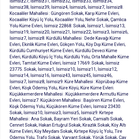
İsimsiz27, İsimsiz31, İsimsiz32, İsimsiz33, İsimsiz34,
İsimsiz38, İsimsiz39, İsimsiz4, İsimsiz6, İsimsiz7, İsimsiz8.
Kocaaliler Mahallesi : Güngören Sokak, Karşı Küme Evleri,
Kocaaliler Köyü İç Yolu, Kocaaliler Yolu, Nehir Sokak, Çamlıca
Yolu Küme Evleri, İsimsiz 22868. Sokak, İsimsiz1, İsimsiz13,
İsimsiz19, İsimsiz20, İsimsiz21, İsimsiz22, İsimsiz3, İsimsiz6,
İsimsiz7, İsimsiz8. Kürdüllü Mahallesi : Dede Kavağı Küme
Evleri, Ekinlik Küme Evleri, Gökçen Yolu, Köy Dışı Küme Evleri,
Kürdüllü Cumhuriyet Küme Evleri, Kürdüllü Deveci Küme
Evleri, Kürdüllü Köyü İç Yolu, Kürdüllü Yolu, Orta Mahalle Küme
Evleri, Tamtat Küme Evleri, İsimsiz 17669. Sokak, İsimsiz
23775. Sokak, İsimsiz1, İsimsiz10, İsimsiz11, İsimsiz12,
İsimsiz14, İsimsiz16, İsimsiz43, İsimsiz45, İsimsiz46,
İsimsiz7, İsimsiz8, İsimsiz9. Küre Mahallesi : Köprübaşı Küme
Evleri, Köşk Ödemiş Yolu, Küre Köyü, Küre Küme Evleri.
Küçükkemerdere Mahallesi : Küçükkemerdere Armutlu Küme
Evleri, İsimsiz7. Küçükören Mahallesi : Başören Küme Evleri,
Köşk Ödemiş Yolu, Küçükören Küme Evleri, İsimsiz 23430.
Sokak, İsimsiz10, İsimsiz3, İsimsiz5, İsimsiz9. Kırtepe
Mahallesi : Ana Sokak, Bayram Yeri Sokak, Camialtı Sokak,
Cennet Sokak, Hakan Ertuğrul Sokak, Kirazlık Sokak, Köy Altı
Küme Evleri, Köy Meydanı Sokak, Kırtepe Köyü İç Yolu, Tire
Ödemiş Yolu, Trafo Sokak, Varyant Sokak, Yörük Sokak, Çay