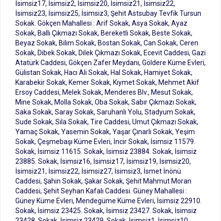
İsimsiz17, İsimsiz2, İsimsiz20, İsimsiz21, İsimsiz22,
İsimsiz23, İsimsiz25, İsimsiz3, Şehit Astsubay Tevfik Tursun
Sokak. Gökçen Mahallesi : Arif Sokak, Asya Sokak, Ayaz
Sokak, Ballı Çıkmazı Sokak, Bereketli Sokak, Beste Sokak,
Beyaz Sokak, Bilim Sokak, Bostan Sokak, Can Sokak, Ceren
Sokak, Dibek Sokak, Dilek Çıkmazı Sokak, Ecevit Caddesi, Gazi
Atatürk Caddesi, Gökçen Zafer Meydanı, Göldere Küme Evleri,
Gülistan Sokak, Hacı Ali Sokak, Hal Sokak, Hamiyet Sokak,
Karabekir Sokak, Kemer Sokak, Kıymet Sokak, Mehmet Akif
Ersoy Caddesi, Melek Sokak, Menderes Blv., Mesut Sokak,
Mine Sokak, Molla Sokak, Oba Sokak, Sabır Çıkmazı Sokak,
Saka Sokak, Saray Sokak, Saruhanlı Yolu, Stadyum Sokak,
Sude Sokak, Sıla Sokak, Tire Caddesi, Umut Çıkmazı Sokak,
Yamaç Sokak, Yasemin Sokak, Yaşar Çınarlı Sokak, Yeşim
Sokak, Çeşmebaşı Küme Evleri, İncir Sokak, İsimsiz 11579.
Sokak, İsimsiz 11615. Sokak, İsimsiz 23884. Sokak, İsimsiz
23885. Sokak, İsimsiz16, İsimsiz17, İsimsiz19, İsimsiz20,
İsimsiz21, İsimsiz22, İsimsiz27, İsimsiz3, İsmet İnönü
Caddesi, Şahin Sokak, Şakar Sokak, Şehit Mahmut Moran
Caddesi, Şehit Seyhan Kafalı Caddesi. Güney Mahallesi :
Güney Küme Evleri, Mendegüme Küme Evleri, İsimsiz 22910.
Sokak, İsimsiz 23425. Sokak, İsimsiz 23427. Sokak, İsimsiz
23428. Sokak, İsimsiz 23429. Sokak, İsimsiz1, İsimsiz10,