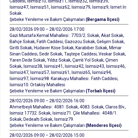
Caddesi, İsimsiz10, İsimsiz11, İsimsiz32, İsimsiz39,
İsimsiz47, İsimsiz51, İsimsiz62, İsimsiz79, İsimsiz9, İsmet İri
Sokak.
Şebeke Yenileme ve Bakım Çalışmaları
(Bergama İlçesi)
28/02/2026 09:00 – 28/02/2026 17:00
Gazi Mustafa Kemal Mahallesi : 7703/2. Sokak, Akat Sokak,
Bahçe Sokak, Fatih Caddesi, Gazozcu Sokak, Gelişim Sokak,
Giritli Sokak, Hüdaver Köse Sokak, Karabiber Sokak, Mimar
Sinan Caddesi, Sedir Sokak, Taştepe Caddesi, Veskar Sokak,
Yaren Dede Sokak, Yıldız Sokak, Çamlı Yol Sokak, Çimen
Sokak, İsimsiz38, İsimsiz41, İsimsiz42, İsimsiz43, İsimsiz46,
İsimsiz47, İsimsiz57, İsimsiz61, İsimsiz65, İsimsiz94,
İsimsiz97, İsimsiz98. Karakuyu Mahallesi : Fatih Caddesi,
İsimsiz10. Ortaköy Mahallesi.
Şebeke Yenileme ve Bakım Çalışmaları
(Torbalı İlçesi)
28/02/2026 09:00 – 28/02/2026 16:00
Ahmetbeyli Mahallesi : 4081. Sokak, 4083. Sokak, Claros Blv.,
İsimsiz 17732. Sokak, İsimsiz71. Çile Mahallesi : 4048/1.
Sokak, Dedealtı Sokak, İsimsiz79.
Şebeke Yenileme ve Bakım Çalışmaları
(Menderes İlçesi)
28/02/2026 09:00 – 28/02/2026 15:00