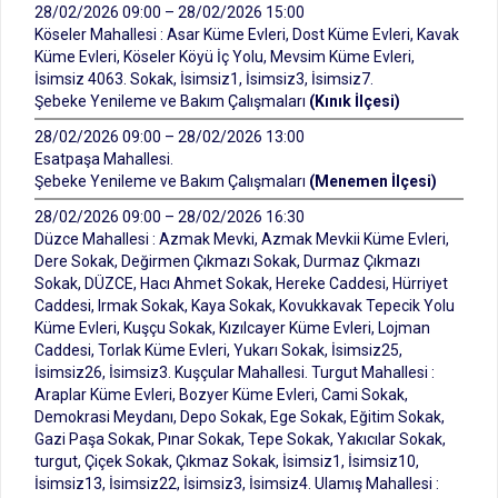
28/02/2026 09:00 – 28/02/2026 15:00
Köseler Mahallesi : Asar Küme Evleri, Dost Küme Evleri, Kavak
Küme Evleri, Köseler Köyü İç Yolu, Mevsim Küme Evleri,
İsimsiz 4063. Sokak, İsimsiz1, İsimsiz3, İsimsiz7.
Şebeke Yenileme ve Bakım Çalışmaları
(Kınık İlçesi)
28/02/2026 09:00 – 28/02/2026 13:00
Esatpaşa Mahallesi.
Şebeke Yenileme ve Bakım Çalışmaları
(Menemen İlçesi)
28/02/2026 09:00 – 28/02/2026 16:30
Düzce Mahallesi : Azmak Mevki, Azmak Mevkii Küme Evleri,
Dere Sokak, Değirmen Çıkmazı Sokak, Durmaz Çıkmazı
Sokak, DÜZCE, Hacı Ahmet Sokak, Hereke Caddesi, Hürriyet
Caddesi, Irmak Sokak, Kaya Sokak, Kovukkavak Tepecik Yolu
Küme Evleri, Kuşçu Sokak, Kızılcayer Küme Evleri, Lojman
Caddesi, Torlak Küme Evleri, Yukarı Sokak, İsimsiz25,
İsimsiz26, İsimsiz3. Kuşçular Mahallesi. Turgut Mahallesi :
Araplar Küme Evleri, Bozyer Küme Evleri, Cami Sokak,
Demokrasi Meydanı, Depo Sokak, Ege Sokak, Eğitim Sokak,
Gazi Paşa Sokak, Pınar Sokak, Tepe Sokak, Yakıcılar Sokak,
turgut, Çiçek Sokak, Çıkmaz Sokak, İsimsiz1, İsimsiz10,
İsimsiz13, İsimsiz22, İsimsiz3, İsimsiz4. Ulamış Mahallesi :