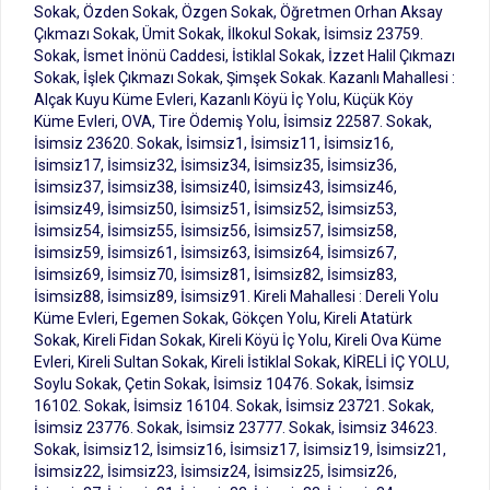
Sokak, Özden Sokak, Özgen Sokak, Öğretmen Orhan Aksay
Çıkmazı Sokak, Ümit Sokak, İlkokul Sokak, İsimsiz 23759.
Sokak, İsmet İnönü Caddesi, İstiklal Sokak, İzzet Halil Çıkmazı
Sokak, İşlek Çıkmazı Sokak, Şimşek Sokak. Kazanlı Mahallesi :
Alçak Kuyu Küme Evleri, Kazanlı Köyü İç Yolu, Küçük Köy
Küme Evleri, OVA, Tire Ödemiş Yolu, İsimsiz 22587. Sokak,
İsimsiz 23620. Sokak, İsimsiz1, İsimsiz11, İsimsiz16,
İsimsiz17, İsimsiz32, İsimsiz34, İsimsiz35, İsimsiz36,
İsimsiz37, İsimsiz38, İsimsiz40, İsimsiz43, İsimsiz46,
İsimsiz49, İsimsiz50, İsimsiz51, İsimsiz52, İsimsiz53,
İsimsiz54, İsimsiz55, İsimsiz56, İsimsiz57, İsimsiz58,
İsimsiz59, İsimsiz61, İsimsiz63, İsimsiz64, İsimsiz67,
İsimsiz69, İsimsiz70, İsimsiz81, İsimsiz82, İsimsiz83,
İsimsiz88, İsimsiz89, İsimsiz91. Kireli Mahallesi : Dereli Yolu
Küme Evleri, Egemen Sokak, Gökçen Yolu, Kireli Atatürk
Sokak, Kireli Fidan Sokak, Kireli Köyü İç Yolu, Kireli Ova Küme
Evleri, Kireli Sultan Sokak, Kireli İstiklal Sokak, KİRELİ İÇ YOLU,
Soylu Sokak, Çetin Sokak, İsimsiz 10476. Sokak, İsimsiz
16102. Sokak, İsimsiz 16104. Sokak, İsimsiz 23721. Sokak,
İsimsiz 23776. Sokak, İsimsiz 23777. Sokak, İsimsiz 34623.
Sokak, İsimsiz12, İsimsiz16, İsimsiz17, İsimsiz19, İsimsiz21,
İsimsiz22, İsimsiz23, İsimsiz24, İsimsiz25, İsimsiz26,