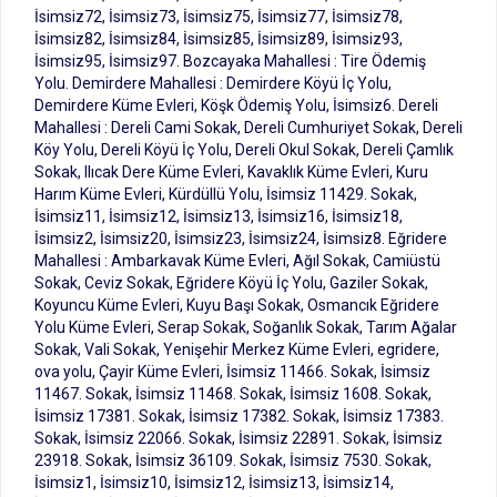
İsimsiz72, İsimsiz73, İsimsiz75, İsimsiz77, İsimsiz78,
İsimsiz82, İsimsiz84, İsimsiz85, İsimsiz89, İsimsiz93,
İsimsiz95, İsimsiz97. Bozcayaka Mahallesi : Tire Ödemiş
Yolu. Demirdere Mahallesi : Demirdere Köyü İç Yolu,
Demirdere Küme Evleri, Köşk Ödemiş Yolu, İsimsiz6. Dereli
Mahallesi : Dereli Cami Sokak, Dereli Cumhuriyet Sokak, Dereli
Köy Yolu, Dereli Köyü İç Yolu, Dereli Okul Sokak, Dereli Çamlık
Sokak, Ilıcak Dere Küme Evleri, Kavaklık Küme Evleri, Kuru
Harım Küme Evleri, Kürdüllü Yolu, İsimsiz 11429. Sokak,
İsimsiz11, İsimsiz12, İsimsiz13, İsimsiz16, İsimsiz18,
İsimsiz2, İsimsiz20, İsimsiz23, İsimsiz24, İsimsiz8. Eğridere
Mahallesi : Ambarkavak Küme Evleri, Ağıl Sokak, Camiüstü
Sokak, Ceviz Sokak, Eğridere Köyü İç Yolu, Gaziler Sokak,
Koyuncu Küme Evleri, Kuyu Başı Sokak, Osmancık Eğridere
Yolu Küme Evleri, Serap Sokak, Soğanlık Sokak, Tarım Ağalar
Sokak, Vali Sokak, Yenişehir Merkez Küme Evleri, egridere,
ova yolu, Çayir Küme Evleri, İsimsiz 11466. Sokak, İsimsiz
11467. Sokak, İsimsiz 11468. Sokak, İsimsiz 1608. Sokak,
İsimsiz 17381. Sokak, İsimsiz 17382. Sokak, İsimsiz 17383.
Sokak, İsimsiz 22066. Sokak, İsimsiz 22891. Sokak, İsimsiz
23918. Sokak, İsimsiz 36109. Sokak, İsimsiz 7530. Sokak,
İsimsiz1, İsimsiz10, İsimsiz12, İsimsiz13, İsimsiz14,