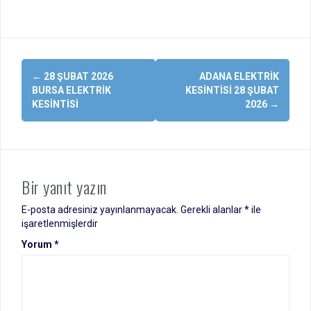
Yazı
←
28 ŞUBAT 2026
ADANA ELEKTRIK
dolaşımı
BURSA ELEKTRIK
KESINTISI 28 ŞUBAT
KESINTISI
2026
→
Bir yanıt yazın
E-posta adresiniz yayınlanmayacak.
Gerekli alanlar
*
ile
işaretlenmişlerdir
Yorum
*