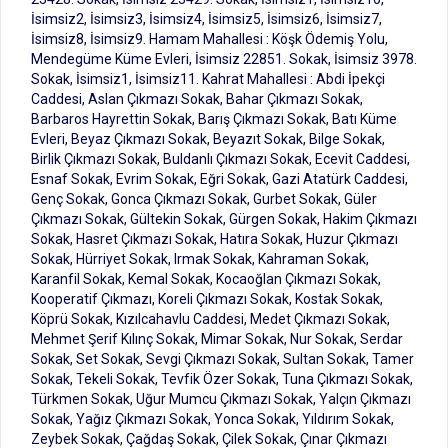
İsimsiz2, İsimsiz3, İsimsiz4, İsimsiz5, İsimsiz6, İsimsiz7,
İsimsiz8, İsimsiz9. Hamam Mahallesi : Köşk Ödemiş Yolu,
Mendegüme Küme Evleri, İsimsiz 22851. Sokak, İsimsiz 3978.
Sokak, İsimsiz1, İsimsiz11. Kahrat Mahallesi : Abdi İpekçi
Caddesi, Aslan Çıkmazı Sokak, Bahar Çıkmazı Sokak,
Barbaros Hayrettin Sokak, Barış Çıkmazı Sokak, Batı Küme
Evleri, Beyaz Çıkmazı Sokak, Beyazıt Sokak, Bilge Sokak,
Birlik Çıkmazı Sokak, Buldanlı Çıkmazı Sokak, Ecevit Caddesi,
Esnaf Sokak, Evrim Sokak, Eğri Sokak, Gazi Atatürk Caddesi,
Genç Sokak, Gonca Çıkmazı Sokak, Gurbet Sokak, Güler
Çıkmazı Sokak, Gültekin Sokak, Gürgen Sokak, Hakim Çıkmazı
Sokak, Hasret Çıkmazı Sokak, Hatıra Sokak, Huzur Çıkmazı
Sokak, Hürriyet Sokak, Irmak Sokak, Kahraman Sokak,
Karanfil Sokak, Kemal Sokak, Kocaoğlan Çıkmazı Sokak,
Kooperatif Çıkmazı, Koreli Çıkmazı Sokak, Kostak Sokak,
Köprü Sokak, Kızılcahavlu Caddesi, Medet Çıkmazı Sokak,
Mehmet Şerif Kılınç Sokak, Mimar Sokak, Nur Sokak, Serdar
Sokak, Set Sokak, Sevgi Çıkmazı Sokak, Sultan Sokak, Tamer
Sokak, Tekeli Sokak, Tevfik Özer Sokak, Tuna Çıkmazı Sokak,
Türkmen Sokak, Uğur Mumcu Çıkmazı Sokak, Yalçın Çıkmazı
Sokak, Yağız Çıkmazı Sokak, Yonca Sokak, Yıldırım Sokak,
Zeybek Sokak, Çağdaş Sokak, Çilek Sokak, Çınar Çıkmazı