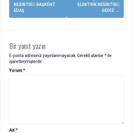
dolaşımı
KESINTISI | BAŞKENT
ELEKTRIK KESINTISI |
EDAŞ
GEDIZ
→
Bir yanıt yazın
E-posta adresiniz yayınlanmayacak.
Gerekli alanlar
*
ile
işaretlenmişlerdir
Yorum
*
Ad
*