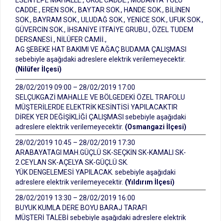
ESENTEPE MAHALLE., OKUL CADDE., MUDANYA YOLU
CADDE., EREN SOK., BAYTAR SOK., HANDE SOK., BİLİNEN
SOK., BAYRAM SOK., ULUDAĞ SOK., YENİCE SOK., UFUK SOK.,
GÜVERCİN SOK., İHSANİYE İTFAİYE GRUBU., ÖZEL TUDEM
DERSANESİ., NİLÜFER CAMİİ.,
AG ŞEBEKE HAT BAKIMI VE AĞAÇ BUDAMA ÇALIŞMASI
sebebiyle aşağıdaki adreslere elektrik verilemeyecektir.
(Nilüfer İlçesi)
28/02/2019 09:00 – 28/02/2019 17:00
SELÇUKGAZİ MAHALLE VE BÖLGEDEKİ ÖZEL TRAFOLU
MÜŞTERİLERDE ELEKTRİK KESİNTİSİ YAPILACAKTIR
DİREK YER DEĞİŞİKLİĞİ ÇALIŞMASI sebebiyle aşağıdaki
adreslere elektrik verilemeyecektir.
(Osmangazi İlçesi)
28/02/2019 10:45 – 28/02/2019 17:30
ARABAYATAGI MAH.GÜÇLÜ SK-SEÇKİN SK-KAMALI SK-
2.CEYLAN SK-AÇELYA SK-GÜÇLÜ SK.
YÜK DENGELEMESİ YAPILACAK. sebebiyle aşağıdaki
adreslere elektrik verilemeyecektir.
(Yıldırım İlçesi)
28/02/2019 13:30 – 28/02/2019 16:00
BUYUK KUMLA DERE BOYU BARAJ TARAFI
MÜŞTERİ TALEBİ sebebiyle aşağıdaki adreslere elektrik