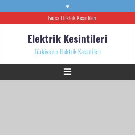
İçeriğe
atla
Bursa Elektrik Kesintileri
Ankara Elektrik Kesintisi
Elektrik Kesintileri
Türkiye’nin Elektrik Kesintileri Haber Kaynağı
Türkiye'nin Elektrik Kesintileri
İzmir Elektrik Kesintisi