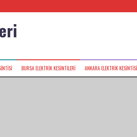
eri
nağı
INTISI
BURSA ELEKTRIK KESINTILERI
ANKARA ELEKTRIK KESINTIS