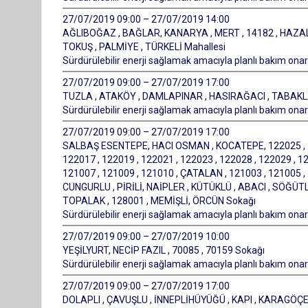
27/07/2019 09:00 – 27/07/2019 14:00
AĞLIBOĞAZ , BAĞLAR, KANARYA , MERT , 14182 , HAZAL ,
TOKUŞ , PALMİYE , TÜRKELİ Mahallesi
Sürdürülebilir enerji sağlamak amacıyla planlı bakım onarı
27/07/2019 09:00 – 27/07/2019 17:00
TUZLA , ATAKÖY , DAMLAPINAR , HASIRAĞACI , TABAKL
Sürdürülebilir enerji sağlamak amacıyla planlı bakım onarı
27/07/2019 09:00 – 27/07/2019 17:00
SALBAŞ ESENTEPE, HACI OSMAN , KOCATEPE, 122025 , 122
122017 , 122019 , 122021 , 122023 , 122028 , 122029 , 12
121007 , 121009 , 121010 , ÇATALAN , 121003 , 121005 , 
CUNGURLU , PİRİLİ, NAİPLER , KÜTÜKLÜ , ABACI , SÖĞÜT
TOPALAK , 128001 , MEMİŞLİ, ÖRCÜN Sokağı
Sürdürülebilir enerji sağlamak amacıyla planlı bakım onarı
27/07/2019 09:00 – 27/07/2019 10:00
YEŞİLYURT, NECİP FAZIL , 70085 , 70159 Sokağı
Sürdürülebilir enerji sağlamak amacıyla planlı bakım onarı
27/07/2019 09:00 – 27/07/2019 17:00
DOLAPLI , ÇAVUŞLU , İNNEPLİHÜYÜĞÜ , KAPI , KARAGÖÇE