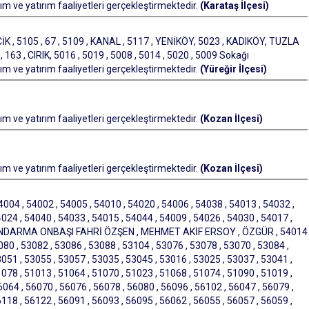
m ve yatırım faaliyetleri gerçekleştirmektedir.
(Karataş İlçesi)
, 5105 , 67 , 5109 , KANAL , 5117 , YENİKÖY, 5023 , KADIKÖY, TUZLA
, 163 , CIRIK, 5016 , 5019 , 5008 , 5014 , 5020 , 5009 Sokağı
m ve yatırım faaliyetleri gerçekleştirmektedir.
(Yüreğir İlçesi)
m ve yatırım faaliyetleri gerçekleştirmektedir.
(Kozan İlçesi)
m ve yatırım faaliyetleri gerçekleştirmektedir.
(Kozan İlçesi)
 , 54002 , 54005 , 54010 , 54020 , 54006 , 54038 , 54013 , 54032 ,
024 , 54040 , 54033 , 54015 , 54044 , 54009 , 54026 , 54030 , 54017 ,
T JANDARMA ONBAŞI FAHRİ ÖZŞEN , MEHMET AKİF ERSOY , ÖZGÜR , 54014
 , 53082 , 53086 , 53088 , 53104 , 53076 , 53078 , 53070 , 53084 ,
051 , 53055 , 53057 , 53035 , 53045 , 53016 , 53025 , 53037 , 53041 ,
078 , 51013 , 51064 , 51070 , 51023 , 51068 , 51074 , 51090 , 51019 ,
64 , 56070 , 56076 , 56078 , 56080 , 56096 , 56102 , 56047 , 56079 ,
118 , 56122 , 56091 , 56093 , 56095 , 56062 , 56055 , 56057 , 56059 ,