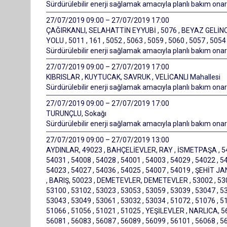
Sürdürülebilir enerji sağlamak amacıyla planlı bakım onarı
27/07/2019 09:00 – 27/07/2019 17:00
ÇAĞIRKANLI, SELAHATTİN EYYUBİ , 5076 , BEYAZ GELİNCİK 
YOLU , 5011 , 161 , 5052 , 5063 , 5059 , 5060 , 5057 , 5054 
Sürdürülebilir enerji sağlamak amacıyla planlı bakım onarı
27/07/2019 09:00 – 27/07/2019 17:00
KIBRISLAR , KUYTUCAK, SAVRUK , VELİCANLI Mahallesi
Sürdürülebilir enerji sağlamak amacıyla planlı bakım onarı
27/07/2019 09:00 – 27/07/2019 17:00
TURUNÇLU, Sokağı
Sürdürülebilir enerji sağlamak amacıyla planlı bakım onarı
27/07/2019 09:00 – 27/07/2019 13:00
AYDINLAR, 49023 , BAHÇELİEVLER, RAY , İSMETPAŞA , 54004
54031 , 54008 , 54028 , 54001 , 54003 , 54029 , 54022 , 54
54023 , 54027 , 54036 , 54025 , 54007 , 54019 , ŞEHİ
, BARIŞ, 50023 , DEMETEVLER, DEMETEVLER , 53002 , 53080
53100 , 53102 , 53023 , 53053 , 53059 , 53039 , 53047 , 53
53043 , 53049 , 53061 , 53032 , 53034 , 51072 , 51076 , 51
51066 , 51056 , 51021 , 51025 , YEŞİLEVLER , NARLICA, 560
56081 , 56083 , 56087 , 56089 , 56099 , 56101 , 56068 , 56