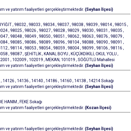
m ve yatırım faaliyetleri gerçekleştirmektedir.
(Seyhan İlçesi)
İĞİT , 98032 , 98033 , 98034 , 98037 , 98038 , 98039 , 98014 , 98015 ,
024 , 98025 , 98026 , 98027 , 98028 , 98029 , 98030 , 98031 , 98035 ,
047 , 98048 , 98049 , 98050 , 98051 , 98062 , 98063 , 98076 , 98079 ,
084 , 98085 , 98086 , 98089 , 98096 , 98104 , 98088 , 98090 , 98091 ,
112 , 98114 , 98053 , 98054 , 98059 , 98004 , 98099 , 98106 , 98116 ,
98058 , 98087 , ŞEHİTLİK , KANAL BOYU , KÜÇÜKDİKİLİ, OKUL YOLU ,
102001 , 102009 , 102019 , MEKAN, 101019 , SÖĞÜTLÜ Mahallesi
m ve yatırım faaliyetleri gerçekleştirmektedir.
(Seyhan İlçesi)
14126 , 14136 , 14140 , 14186 , 14160 , 14138 , 14214 Sokağı
m ve yatırım faaliyetleri gerçekleştirmektedir.
(Seyhan İlçesi)
 HANIM , FEKE Sokağı
m ve yatırım faaliyetleri gerçekleştirmektedir.
(Kozan İlçesi)
m ve yatırım faaliyetleri gerçekleştirmektedir.
(Seyhan İlçesi)