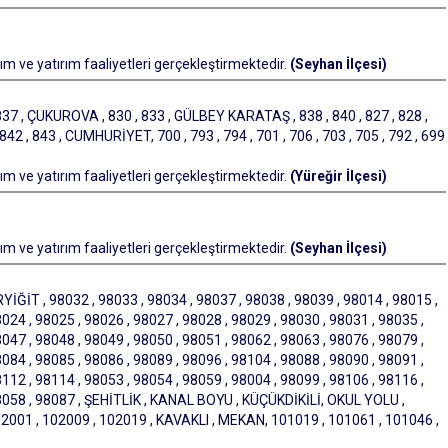
m ve yatırım faaliyetleri gerçekleştirmektedir.
(Seyhan İlçesi)
 , ÇUKUROVA , 830 , 833 , GÜLBEY KARATAŞ , 838 , 840 , 827 , 828 ,
 842 , 843 , CUMHURİYET, 700 , 793 , 794 , 701 , 706 , 703 , 705 , 792 , 699
m ve yatırım faaliyetleri gerçekleştirmektedir.
(Yüreğir İlçesi)
m ve yatırım faaliyetleri gerçekleştirmektedir.
(Seyhan İlçesi)
İĞİT , 98032 , 98033 , 98034 , 98037 , 98038 , 98039 , 98014 , 98015 ,
024 , 98025 , 98026 , 98027 , 98028 , 98029 , 98030 , 98031 , 98035 ,
047 , 98048 , 98049 , 98050 , 98051 , 98062 , 98063 , 98076 , 98079 ,
084 , 98085 , 98086 , 98089 , 98096 , 98104 , 98088 , 98090 , 98091 ,
112 , 98114 , 98053 , 98054 , 98059 , 98004 , 98099 , 98106 , 98116 ,
98058 , 98087 , ŞEHİTLİK , KANAL BOYU , KÜÇÜKDİKİLİ, OKUL YOLU ,
02001 , 102009 , 102019 , KAVAKLI , MEKAN, 101019 , 101061 , 101046 ,