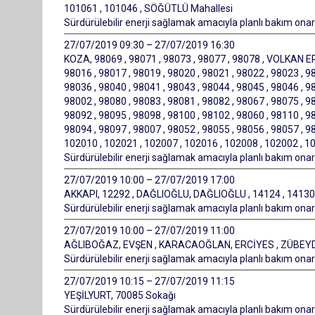
101061 , 101046 , SÖĞÜTLÜ Mahallesi
Sürdürülebilir enerji sağlamak amacıyla planlı bakım onarı
27/07/2019 09:30 – 27/07/2019 16:30
KOZA, 98069 , 98071 , 98073 , 98077 , 98078 , VOLKAN ERY
98016 , 98017 , 98019 , 98020 , 98021 , 98022 , 98023 , 98
98036 , 98040 , 98041 , 98043 , 98044 , 98045 , 98046 , 98
98002 , 98080 , 98083 , 98081 , 98082 , 98067 , 98075 , 98
98092 , 98095 , 98098 , 98100 , 98102 , 98060 , 98110 , 98
98094 , 98097 , 98007 , 98052 , 98055 , 98056 , 98057 , 
102010 , 102021 , 102007 , 102016 , 102008 , 102002 , 
Sürdürülebilir enerji sağlamak amacıyla planlı bakım onarı
27/07/2019 10:00 – 27/07/2019 17:00
AKKAPI, 12292 , DAĞLIOĞLU, DAĞLIOĞLU , 14124 , 14130 , 
Sürdürülebilir enerji sağlamak amacıyla planlı bakım onarı
27/07/2019 10:00 – 27/07/2019 11:00
AĞLIBOĞAZ, EVŞEN , KARACAOĞLAN, ERCİYES , ZÜBEYDE
Sürdürülebilir enerji sağlamak amacıyla planlı bakım onarı
27/07/2019 10:15 – 27/07/2019 11:15
YEŞİLYURT, 70085 Sokağı
Sürdürülebilir enerji sağlamak amacıyla planlı bakım onarı