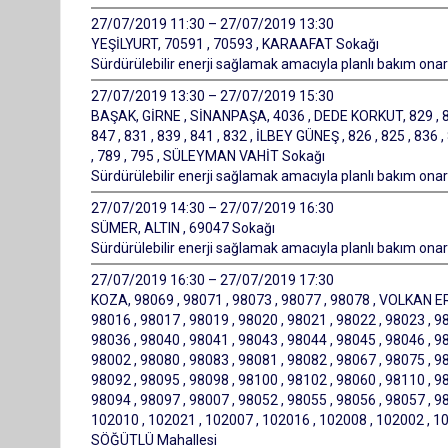
27/07/2019 11:30 – 27/07/2019 13:30
YEŞİLYURT, 70591 , 70593 , KARAAFAT Sokağı
Sürdürülebilir enerji sağlamak amacıyla planlı bakım onarı
27/07/2019 13:30 – 27/07/2019 15:30
BAŞAK, GİRNE , SİNANPAŞA, 4036 , DEDE KORKUT, 829 , 837
847 , 831 , 839 , 841 , 832 , İLBEY GÜNEŞ , 826 , 825 , 836 ,
, 789 , 795 , SÜLEYMAN VAHİT Sokağı
Sürdürülebilir enerji sağlamak amacıyla planlı bakım onarı
27/07/2019 14:30 – 27/07/2019 16:30
SÜMER, ALTIN , 69047 Sokağı
Sürdürülebilir enerji sağlamak amacıyla planlı bakım onarı
27/07/2019 16:30 – 27/07/2019 17:30
KOZA, 98069 , 98071 , 98073 , 98077 , 98078 , VOLKAN ERY
98016 , 98017 , 98019 , 98020 , 98021 , 98022 , 98023 , 98
98036 , 98040 , 98041 , 98043 , 98044 , 98045 , 98046 , 98
98002 , 98080 , 98083 , 98081 , 98082 , 98067 , 98075 , 98
98092 , 98095 , 98098 , 98100 , 98102 , 98060 , 98110 , 98
98094 , 98097 , 98007 , 98052 , 98055 , 98056 , 98057 , 
102010 , 102021 , 102007 , 102016 , 102008 , 102002 , 1
SÖĞÜTLÜ Mahallesi