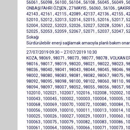
56061 , 56098 , 56100 , 56104 , 56108 , 56045 , 56049 , 
ONBAŞI FAHRİ ÖZŞEN , 27 MAYIS , 56060 , 56106 , ŞAKİRPA
42143 , 42161 , 42115 , 42089 , 42137 , 42136 , 42155 , 4
52010 , 52012 , 52013 , 52014 , 52015 , 52016 , 52017 , 52
52004 , 52022 , 52023 , 52026 , 52027 , 52028 , 52061 , 52
52025 , 52053 , 52059 , 52067 , 52071 , 52037 , 52047 , 5
Sokağı
Sürdürülebilir enerji sağlamak amacıyla planlı bakım onarı
27/07/2019 09:30 – 27/07/2019 10:30
KOZA, 98069 , 98071 , 98073 , 98077 , 98078 , VOLKAN ERY
98016 , 98017 , 98019 , 98020 , 98021 , 98022 , 98023 , 98
98036 , 98040 , 98041 , 98043 , 98044 , 98045 , 98046 , 98
98002 , 98080 , 98083 , 98081 , 98082 , 98067 , 98075 , 98
98092 , 98095 , 98098 , 98100 , 98102 , 98060 , 98110 , 98
98094 , 98097 , 98007 , 98052 , 98055 , 98056 , 98057 , 
102010 , 102021 , 102007 , 102016 , 102008 , 102002 , 10
100043 , 100045 , 100002 , 100003 , 100004 , 100005 , 10
100068 , 100069 , 100070 , 100072 , 100080 , 100084 ,
100056 , 100009 , 100010 , 100011 , 100013 , 100014 , 10
100025 , 100026 , 100027 , 100029 , 100031 , 100060 , 10
100063 , 100075 , 100079 , 100082 , 100083 , 100086 , 10
100061 , 100064 , 100065 , 100066 , 100071 , 100073 , 1