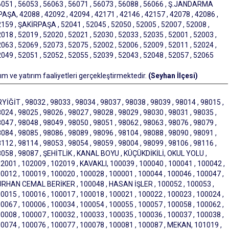
56051 , 56053 , 56063 , 56071 , 56073 , 56088 , 56066 , Ş.JANDARMA
ŞA, 42088 , 42092 , 42094 , 42171 , 42146 , 42157 , 42078 , 42086 ,
2159 , ŞAKİRPAŞA , 52041 , 52045 , 52050 , 52005 , 52007 , 52008 ,
018 , 52019 , 52020 , 52021 , 52030 , 52033 , 52035 , 52001 , 52003 ,
063 , 52069 , 52073 , 52075 , 52002 , 52006 , 52009 , 52011 , 52024 ,
2049 , 52051 , 52052 , 52055 , 52039 , 52043 , 52048 , 52057 , 52065
m ve yatırım faaliyetleri gerçekleştirmektedir.
(Seyhan İlçesi)
İĞİT , 98032 , 98033 , 98034 , 98037 , 98038 , 98039 , 98014 , 98015 ,
024 , 98025 , 98026 , 98027 , 98028 , 98029 , 98030 , 98031 , 98035 ,
047 , 98048 , 98049 , 98050 , 98051 , 98062 , 98063 , 98076 , 98079 ,
084 , 98085 , 98086 , 98089 , 98096 , 98104 , 98088 , 98090 , 98091 ,
112 , 98114 , 98053 , 98054 , 98059 , 98004 , 98099 , 98106 , 98116 ,
98058 , 98087 , ŞEHİTLİK , KANAL BOYU , KÜÇÜKDİKİLİ, OKUL YOLU ,
2001 , 102009 , 102019 , KAVAKLI, 100039 , 100040 , 100041 , 100042 ,
0012 , 100019 , 100020 , 100028 , 100001 , 100044 , 100046 , 100047 ,
 TURHAN CEMAL BERİKER , 100048 , HASAN İŞLER , 100052 , 100053 ,
0015 , 100016 , 100017 , 100018 , 100021 , 100022 , 100023 , 100024 ,
0067 , 100006 , 100034 , 100054 , 100055 , 100057 , 100058 , 100062 ,
0008 , 100007 , 100032 , 100033 , 100035 , 100036 , 100037 , 100038 ,
00074 , 100076 , 100077 , 100078 , 100081 , 100087 , MEKAN, 101019 ,