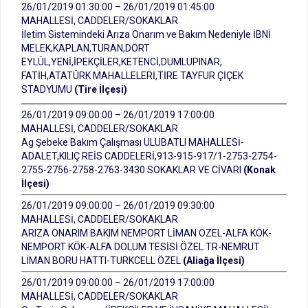
26/01/2019 01:30:00 – 26/01/2019 01:45:00
MAHALLESİ, CADDELER/SOKAKLAR
İletim Sistemindeki Arıza Onarım ve Bakım Nedeniyle İBNİ
MELEK,KAPLAN,TURAN,DÖRT
EYLÜL,YENİ,İPEKÇİLER,KETENCİ,DUMLUPINAR,
FATİH,ATATÜRK MAHALLELERİ,TİRE TAYFUR ÇİÇEK
STADYUMU
(Tire İlçesi)
26/01/2019 09:00:00 – 26/01/2019 17:00:00
MAHALLESİ, CADDELER/SOKAKLAR
Ag Şebeke Bakım Çalışması ULUBATLI MAHALLESİ-
ADALET,KILIÇ REİS CADDELERİ,913-915-917/1-2753-2754-
2755-2756-2758-2763-3430 SOKAKLAR VE CİVARI
(Konak
İlçesi)
26/01/2019 09:00:00 – 26/01/2019 09:30:00
MAHALLESİ, CADDELER/SOKAKLAR
ARIZA ONARIM BAKIM NEMPORT LİMAN ÖZEL-ALFA KÖK-
NEMPORT KÖK-ALFA DOLUM TESİSİ ÖZEL TR-NEMRUT
LİMAN BORU HATTI-TURKCELL ÖZEL
(Aliağa İlçesi)
26/01/2019 09:00:00 – 26/01/2019 17:00:00
MAHALLESİ, CADDELER/SOKAKLAR