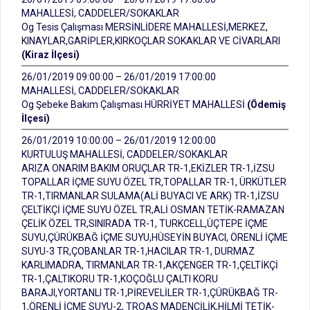
MAHALLESİ, CADDELER/SOKAKLAR
Og Tesis Çalışması MERSİNLİDERE MAHALLESİ,MERKEZ,
KINAYLAR,GARİPLER,KIRKOÇLAR SOKAKLAR VE CİVARLARI
(Kiraz İlçesi)
26/01/2019 09:00:00 – 26/01/2019 17:00:00
MAHALLESİ, CADDELER/SOKAKLAR
Og Şebeke Bakım Çalışması HÜRRİYET MAHALLESİ
(Ödemiş
İlçesi)
26/01/2019 10:00:00 – 26/01/2019 12:00:00
KURTULUŞ MAHALLESİ, CADDELER/SOKAKLAR
ARIZA ONARIM BAKIM ORUÇLAR TR-1,EKİZLER TR-1,İZSU
TOPALLAR İÇME SUYU ÖZEL TR,TOPALLAR TR-1, ÜRKÜTLER
TR-1,TIRMANLAR SULAMA(ALİ BUYACI VE ARK) TR-1,İZSU
ÇELTİKÇİ İÇME SUYU ÖZEL TR,ALİ OSMAN TETİK-RAMAZAN
ÇELİK ÖZEL TR,SINIRADA TR-1, TURKCELL,ÜÇTEPE İÇME
SUYU,ÇÜRÜKBAĞ İÇME SUYU,HÜSEYİN BUYACI, ÖRENLİ İÇME
SUYU-3 TR,ÇOBANLAR TR-1,HACILAR TR-1, DURMAZ
KARLIMADRA, TIRMANLAR TR-1,AKÇENGER TR-1,ÇELTİKÇİ
TR-1,ÇALTIKORU TR-1,KOÇOĞLU ÇALTI KORU
BARAJI,YORTANLI TR-1,PİREVELİLER TR-1,ÇÜRÜKBAĞ TR-
1,ÖRENLİ İÇME SUYU-2, TROAS MADENCİLİK,HİLMİ TETİK-