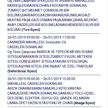
Og Tesis Çalışması (İPEKÇİLER VE İHSANİYE MAHALLESİ)
KARDEŞLER,MADEN,CİHAN,4 KOCABIYIK SOKAKLAR,
ZÜMRÜT,ŞHT.MEHMET ÇOBAN BLVR.BİR
BÖLÜMÜ,BARBAROS,KAZIM KARABEKİR,İNKİLAP,GAZİ
MUHTAR PAŞA,GAZİ OSMAN PAŞA,IRMAK,ÇIRAKLAR,FIRAT,
AKAY CADDELERİ BİR BÖLÜMÜ,ADNAN MENDERES BLVR BİR
BÖLÜMÜ
(Tire İlçesi)
26/01/2019 09:00:00 – 26/01/2019 17:00:00
CAMİKEBİR MAHALLESİ, Gözsüzler Cd.
CADDELER/SOKAKLAR
Og Tesis Çalışması AKARCA VE TEPECİK MEVKİİ,YUVAM
SİTESİ,KEMARKAYA SİTESİ,ZÜMRÜT EVLERİ, METEKEN
SİTESİ, GÜNEŞLİKENT SİTESİ,ATAKUM SİTESİ,ORŞAL
SİTESİ,AŞİYAN SİTESİ, ERK İNŞAAT VE ÖZEL TRAFOLAR
(Seferihisar İlçesi)
26/01/2019 09:00:00 – 26/01/2019 15:00:00
MAHALLESİ, CADDELER/SOKAKLAR
ARIZA ONARIM BAKIM SAMURLU KÖYÜ KANTAR-
ÇAMLIK,DERE,YAREN SOKAKLAR,SAMURLU YOLU-ÜÇSEL-
GES GENEL ELEKTRİK -DUYGU GÜL ŞİMSEK-SELMARİN
LİMAN-OPET ENZİN İSTASYONU VE CİVARI
(Aliağa İlçesi)