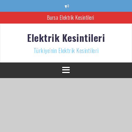
İçeriğe
atla
Bursa Elektrik Kesintileri
Ankara Elektrik Kesintisi
Elektrik Kesintileri
Türkiye’nin Elektrik Kesintileri Haber Kaynağı
Türkiye'nin Elektrik Kesintileri
İzmir Elektrik Kesintisi