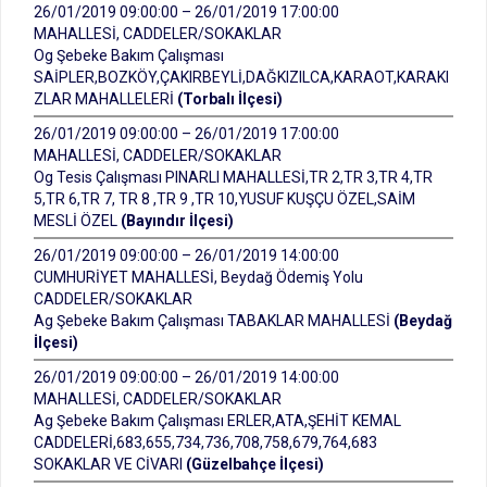
26/01/2019 09:00:00 – 26/01/2019 17:00:00
MAHALLESİ, CADDELER/SOKAKLAR
Og Şebeke Bakım Çalışması
SAİPLER,BOZKÖY,ÇAKIRBEYLİ,DAĞKIZILCA,KARAOT,KARAKI
ZLAR MAHALLELERİ
(Torbalı İlçesi)
26/01/2019 09:00:00 – 26/01/2019 17:00:00
MAHALLESİ, CADDELER/SOKAKLAR
Og Tesis Çalışması PINARLI MAHALLESİ,TR 2,TR 3,TR 4,TR
5,TR 6,TR 7, TR 8 ,TR 9 ,TR 10,YUSUF KUŞÇU ÖZEL,SAİM
MESLİ ÖZEL
(Bayındır İlçesi)
26/01/2019 09:00:00 – 26/01/2019 14:00:00
CUMHURİYET MAHALLESİ, Beydağ Ödemiş Yolu
CADDELER/SOKAKLAR
Ag Şebeke Bakım Çalışması TABAKLAR MAHALLESİ
(Beydağ
İlçesi)
26/01/2019 09:00:00 – 26/01/2019 14:00:00
MAHALLESİ, CADDELER/SOKAKLAR
Ag Şebeke Bakım Çalışması ERLER,ATA,ŞEHİT KEMAL
CADDELERİ,683,655,734,736,708,758,679,764,683
SOKAKLAR VE CİVARI
(Güzelbahçe İlçesi)