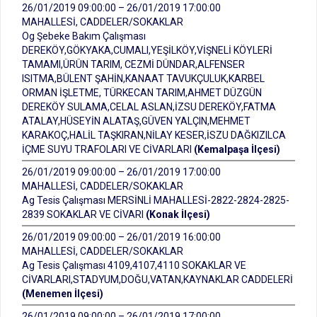
26/01/2019 09:00:00 – 26/01/2019 17:00:00
MAHALLESİ, CADDELER/SOKAKLAR
Og Şebeke Bakım Çalışması
DEREKÖY,GÖKYAKA,CUMALI,YEŞİLKÖY,VİŞNELİ KÖYLERİ
TAMAMI,ÜRÜN TARIM, CEZMİ DÜNDAR,ALFENSER
ISITMA,BÜLENT ŞAHİN,KANAAT TAVUKÇULUK,KARBEL
ORMAN İŞLETME, TÜRKECAN TARIM,AHMET DÜZGÜN
DEREKÖY SULAMA,CELAL ASLAN,İZSU DEREKÖY,FATMA
ATALAY,HÜSEYİN ALATAŞ,GÜVEN YALÇIN,MEHMET
KARAKOÇ,HALİL TAŞKIRAN,NİLAY KESER,İSZU DAĞKIZILCA
İÇME SUYU TRAFOLARI VE CİVARLARI
(Kemalpaşa İlçesi)
26/01/2019 09:00:00 – 26/01/2019 17:00:00
MAHALLESİ, CADDELER/SOKAKLAR
Ag Tesis Çalışması MERSİNLİ MAHALLESİ-2822-2824-2825-
2839 SOKAKLAR VE CİVARI
(Konak İlçesi)
26/01/2019 09:00:00 – 26/01/2019 16:00:00
MAHALLESİ, CADDELER/SOKAKLAR
Ag Tesis Çalışması 4109,4107,4110 SOKAKLAR VE
CİVARLARI,STADYUM,DOĞU,VATAN,KAYNAKLAR CADDELERİ
(Menemen İlçesi)
26/01/2019 09:00:00 – 26/01/2019 17:00:00