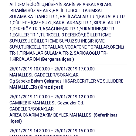
ALİ DEMİRCİOĞLU,HÜSEYİN ŞAHİN VE ARKADAŞLARI,
İBRAHİM SÜZ VE ARK.,HALİL TURGUT TARIMSAL
SULAMA,KATRANCI TR-1, HALİLAĞALAR TR-1,KARALAR TR-
1,GÜLTEPE İÇME SUYU,KARALARBAŞI TR-1, KIRCALAR TR-
1,DEREKÖY TR-1,AŞAĞI İNEŞİR TR-1,YUKARI İNEŞİR TR-
1,EĞİLLER TR-1,TURKCELL-3 DEREKÖY,EĞİLLER İÇME
SUYU,İZSU EĞİLLER İÇME SUYU,İZSU İNEŞİR İÇME
SUYU,TURKCELL TOPALLAR, VODAFONE TOPALLAR,ÖRENLİ
TR-1,TIRMANLAR SULAMA TR-2, SARICAOĞLU TR-
1,KIRCALAR DM
(Bergama İlçesi)
26/01/2019 10:00:00 – 26/01/2019 17:00:00
MAHALLESİ, CADDELER/SOKAKLAR
Og Şebeke Bakım Çalışması HİSAR,CERİTLER VE SULUDERE
MAHALLELERİ
(Kiraz İlçesi)
26/01/2019 11:00:00 – 26/01/2019 12:00:00
CAMİKEBİR MAHALLESİ, Gözsüzler Cd.
CADDELER/SOKAKLAR
ARIZA ONARIM BAKIM BEYLER MAHALLESİ
(Seferihisar
İlçesi)
26/01/2019 14:30:00 – 26/01/2019 15:00:00