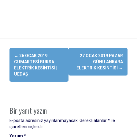
Yazı
←
26 OCAK 2019
27 OCAK 2019 PAZAR
dolaşımı
CUMARTESI BURSA
GÜNÜ ANKARA
ELEKTRIK KESINTISI |
ELEKTRIK KESINTISI
→
UEDAŞ
Bir yanıt yazın
E-posta adresiniz yayınlanmayacak.
Gerekli alanlar
*
ile
işaretlenmişlerdir
Yorum
*