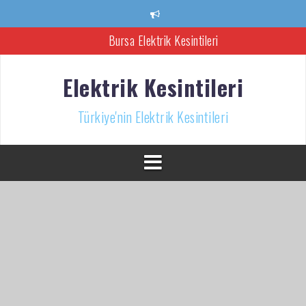
İçeriğe
atla
Bursa Elektrik Kesintileri
Ankara Elektrik Kesintisi
Elektrik Kesintileri
Türkiye’nin Elektrik Kesintileri Haber Kaynağı
Türkiye'nin Elektrik Kesintileri
İzmir Elektrik Kesintisi