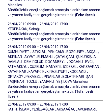
KAZANCI , SÜLEMİŞLİ , ÇÜRÜKLER , GEDİKLİ , GÖBELLİ
Mahallesi
Sürdürülebilir enerji sağlamak amacıyla planlı bakım onarım
ve yatırım faaliyetleri gerçekleştirmektedir.
(Feke İlçesi)
26/04/2019 09:00 – 26/04/2019 17:00
YEREBAKAN, Sokağı
Sürdürülebilir enerji sağlamak amacıyla planlı bakım onarım
ve yatırım faaliyetleri gerçekleştirmektedir.
(Feke İlçesi)
26/04/2019 09:00 – 26/04/2019 17:00
CUMHURİYET , İSTİKLAL , YENİCAMİ , BOZGÜNEY , AKÇAL ,
AKPINAR , AYVAT , ELEMANLI , ÇATALÇAM , ÇUKURKIŞLA ,
DAMLALI , DEMİROLUK , DOĞANBEYLİ , DOĞANLI , EVCİ ,
FATMAKUYU , GÜZELİM , HANYERİ , İĞDEBEL , KARSAVRAN ,
KAYAPINAR , KAYARCIK , KİRAZLIYURT , KOCCAĞIZ ,
ORTAKÖY , PEKMEZLİ , PINARLAR , BOLATPINARI , ŞAR ,
TAŞPINAR , TOZLU , YAMANLI , YEŞİLOVA Mahallesi
Sürdürülebilir enerji sağlamak amacıyla planlı bakım onarım
ve yatırım faaliyetleri gerçekleştirmektedir.
(Tufanbeyli
İlçesi)
26/04/2019 09:00 – 26/04/2019 17:00
FATİH , İSLAM , YEŞİLBAĞLAR , AKSAAĞAÇ , AVCIPINARI ,