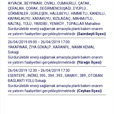
AYVACIK , BEYPINARI , CIVIKLI , CUMHURLU , ÇATAK ,
ÇERALAN , ÇORAK , DEĞİRMENCİUŞAĞI , EYÜPLÜ ,
GÖKMENLER , GÜRLEŞEN , HALİLBEYLİ , HİMMETLİ , KANDİLLİ ,
KAPAKLIKUYU , KARAKUYU , KIZILAĞAÇ , MAHMUTLU ,
NALTAŞ , TÜLÜ , YARDİBİ , YENİKÖY , TOPALLAR Mahallesi
Sürdürülebilir enerji sağlamak amacıyla planlı bakım onarım
ve yatırım faaliyetleri gerçekleştirmektedir.
(Saimbeyli İlçesi)
26/04/2019 09:00 – 26/04/2019 17:00
YAKAPINAR, ZİYA GÖKALP , KARANFİL , NAMIK KEMAL
Sokağı
Sürdürülebilir enerji sağlamak amacıyla planlı bakım onarım
ve yatırım faaliyetleri gerçekleştirmektedir.
(Yüreğir İlçesi)
26/04/2019 12:30 – 26/04/2019 17:30
ESENTEPE , İNÖNÜ, 395 , 394 , 393 , SANAYİ , 389 , OTOBAN
BAGLANTI YOLU Sokağı
Sürdürülebilir enerji sağlamak amacıyla planlı bakım onarım
ve yatırım faaliyetleri gerçekleştirmektedir.
(Ceyhan İlçesi)