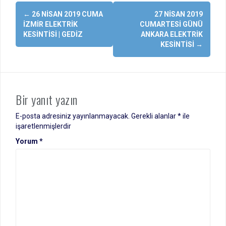
Yazı
←
26 NISAN 2019 CUMA
27 NISAN 2019
dolaşımı
İZMIR ELEKTRIK
CUMARTESI GÜNÜ
KESINTISI | GEDIZ
ANKARA ELEKTRIK
KESINTISI
→
Bir yanıt yazın
E-posta adresiniz yayınlanmayacak.
Gerekli alanlar
*
ile
işaretlenmişlerdir
Yorum
*