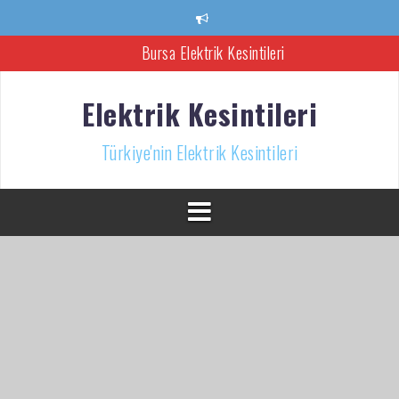
İçeriğe
atla
Bursa Elektrik Kesintileri
Ankara Elektrik Kesintisi
Elektrik Kesintileri
Türkiye’nin Elektrik Kesintileri Haber Kaynağı
Türkiye'nin Elektrik Kesintileri
İzmir Elektrik Kesintisi