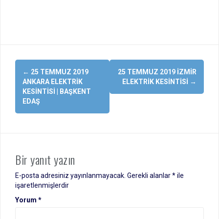
Yazı
←
25 TEMMUZ 2019
25 TEMMUZ 2019 İZMIR
dolaşımı
ANKARA ELEKTRIK
ELEKTRIK KESINTISI
→
KESINTISI | BAŞKENT
EDAŞ
Bir yanıt yazın
E-posta adresiniz yayınlanmayacak.
Gerekli alanlar
*
ile
işaretlenmişlerdir
Yorum
*