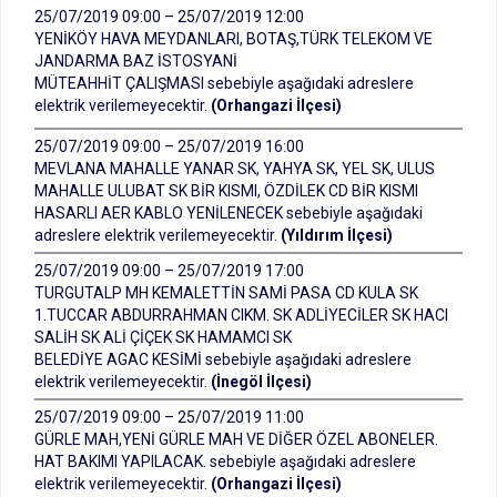
25/07/2019 09:00 – 25/07/2019 12:00
YENİKÖY HAVA MEYDANLARI, BOTAŞ,TÜRK TELEKOM VE
JANDARMA BAZ İSTOSYANİ
MÜTEAHHİT ÇALIŞMASI sebebiyle aşağıdaki adreslere
elektrik verilemeyecektir.
(Orhangazi İlçesi)
25/07/2019 09:00 – 25/07/2019 16:00
MEVLANA MAHALLE YANAR SK, YAHYA SK, YEL SK, ULUS
MAHALLE ULUBAT SK BİR KISMI, ÖZDİLEK CD BİR KISMI
HASARLI AER KABLO YENİLENECEK sebebiyle aşağıdaki
adreslere elektrik verilemeyecektir.
(Yıldırım İlçesi)
25/07/2019 09:00 – 25/07/2019 17:00
TURGUTALP MH KEMALETTİN SAMİ PASA CD KULA SK
1.TUCCAR ABDURRAHMAN CIKM. SK ADLİYECİLER SK HACI
SALİH SK ALİ ÇİÇEK SK HAMAMCI SK
BELEDİYE AGAC KESİMİ sebebiyle aşağıdaki adreslere
elektrik verilemeyecektir.
(İnegöl İlçesi)
25/07/2019 09:00 – 25/07/2019 11:00
GÜRLE MAH,YENİ GÜRLE MAH VE DİĞER ÖZEL ABONELER.
HAT BAKIMI YAPILACAK. sebebiyle aşağıdaki adreslere
elektrik verilemeyecektir.
(Orhangazi İlçesi)