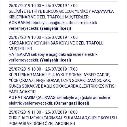
25/07/2019 10:00 – 25/07/2019 17:00
SELİMİYE FETHİYE BURCUN GÖLCÜK YENİKÖY PAŞAYAYLA
KIBLEPINAR VE ÖZEL TRAFOLU MÜŞTERİLER
AOB BAKIM sebebiyle aşağıdaki adreslere elektrik
verilemeyecektir.
(Yenişehir İlçesi)
25/07/2019 10:00 – 25/07/2019 17:00
ÇARDAK KÖY, KOYUNHİSAR KÖYÜ VE ÖZEL TRAFOLU
MÜŞTERİLER
HAT BAKIMI sebebiyle aşağıdaki adreslere elektrik
verilemeyecektir.
(Yenişehir İlçesi)
25/07/2019 10:00 – 25/07/2019 17:00
KÜPLÜPINAR MAHALLE, 4.AYKUT SOKAK, AYBER CADDE,
YÜCE ÇIKMAZI, NEŞE SOKAK, ÖZEN SOKAK, CAMİ SOKAK,
GÜNEŞ SOKAK VE BAĞLI SOKAKLARDA ELEKTRİK KESİNTİSİ
YAPILACAKTIR.
AG HAT BAKIM ÇALIŞMASI sebebiyle aşağıdaki adreslere
elektrik verilemeyecektir.
(Osmangazi İlçesi)
25/07/2019 11:00 – 25/07/2019 16:00
GÜRLE ALTI MEVKİİ,TARIMSAL SULAMALAR,GÜRLE KÖYÜ SU
POMPASI VE DİĞER ÖZEL ABONELER