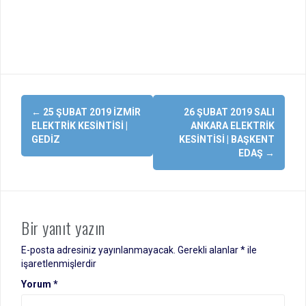
Yazı
←
25 ŞUBAT 2019 İZMIR
26 ŞUBAT 2019 SALI
dolaşımı
ELEKTRIK KESINTISI |
ANKARA ELEKTRIK
GEDIZ
KESINTISI | BAŞKENT
EDAŞ
→
Bir yanıt yazın
E-posta adresiniz yayınlanmayacak.
Gerekli alanlar
*
ile
işaretlenmişlerdir
Yorum
*