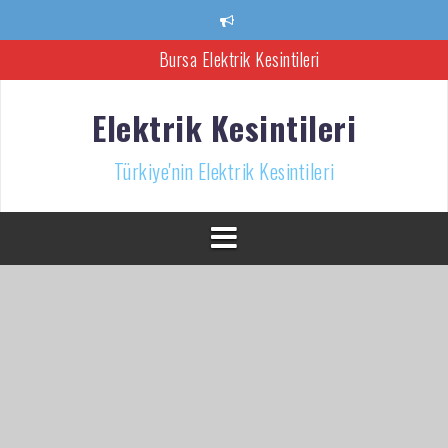
İçeriğe
atla
Bursa Elektrik Kesintileri
Ankara Elektrik Kesintisi
Elektrik Kesintileri
Türkiye’nin Elektrik Kesintileri Haber Kaynağı
Türkiye'nin Elektrik Kesintileri
İzmir Elektrik Kesintisi