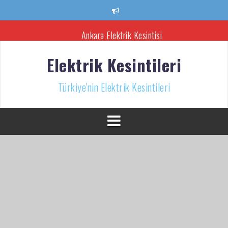
İçeriğe
atla
Ankara Elektrik Kesintisi
Türkiye’nin Elektrik Kesintileri Haber Kaynağı
Elektrik Kesintileri
İzmir Elektrik Kesintisi
Türkiye'nin Elektrik Kesintileri
Bursa Elektrik Kesintileri