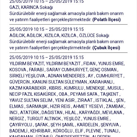
25/05/2019 10:15 – 25/05/2019 15:15
GAZİ, KARINCA Sokağı
Sürdürülebilir enerji sağlamak amacıyla planlı bakım onarım
ve yatırım faaliyetleri gerçekleştirmektedir.
(Polatlı İlçesi)
25/05/2019 10:15 – 25/05/2019 15:15
AĞILCIK, AĞILCIK , KIZILCA, KIZILCA , ÖZLÜCE Sokağı
Sürdürülebilir enerji sağlamak amacıyla planlı bakım onarım
ve yatırım faaliyetleri gerçekleştirmektedir.
(Çubuk İlçesi)
25/05/2019 10:15 – 25/05/2019 15:15
YILDIRIM BEYAZIT, YILDIRIM BEYAZIT , FİDAN , YUNUS EMRE,
KOSOVA , FARABİ , SARAY CUMHURİYET, GENÇ OSMAN ,
SİRKELİ YEŞİLOVA , ADNAN MENDERES , AY , CUMHURİYET ,
GÜVERCİN , KANUNİ SULTAN SÜLEYMAN , KARAHANLI ,
KAZIM KARABEKİR , KIBRIS , KUMRULU , MENEKŞE , MUSUL ,
NECİP FAZIL KISAKÜREK , OBA , PEYAMİ SAFA , TAŞKENT ,
YAVUZ SULTAN SELİM , YENİ ASIR , ZİRAAT , İSTİKLAL , ŞEN ,
ELMAS , SARMAŞIK , HIZIR REİS , AHMET YESEVİ , ZAMBAK ,
İNCİ , ATATÜRK , DAĞISTAN , HİLAL , KARYAĞDI , MEVLANA ,
NERGİZ , TURGUT ALTINOK , YEŞİLÖZ , YUNUS EMRE ,
ÇAYIRYOLU , ŞAFAK , ŞEYH ŞAMİL , KARDELEN , ŞENYUVA ,
BADEMLİ , KEHRİBAR , KÖROĞLU , ELİF , PLEVNE , TUNALI ,