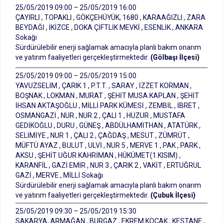
25/05/2019 09:00 – 25/05/2019 16:00
ÇAYIRLI , TOPAKLI , GÖKÇEHÜYÜK, 1680 , KARAAĞIZLI , ZARA
BEYDAĞI , İKİZCE , DOKA ÇİFTLİK MEVKİ , ESENLİK , ANKARA
Sokağı
Sürdürülebilir enerji sağlamak amacıyla planlı bakım onarım
ve yatırım faaliyetleri gerçekleştirmektedir.
(Gölbaşı İlçesi)
25/05/2019 09:00 – 25/05/2019 15:00
YAVUZSELİM , ÇARIK 1 , P.T.T. , SARAY , İZZET KORMAN ,
BOŞNAK , LOKMAN , MURAT , ŞEHİT MUSA KAPLAN , ŞEHİT
İHSAN AKTAŞOĞLU , MİLLİ PARK KÜMESİ , ZEMBİL , İBRET ,
OSMANGAZİ , NUR , NUR 2 , ÇALI 1 , HUZUR , MUSTAFA
GEDİKOĞLU , DURU , GÜNEŞ , ABDÜLHAMİTHAN , ATATÜRK ,
SELİMİYE , NUR 1 , ÇALI 2 , ÇAĞDAŞ , MESUT , ZÜMRÜT ,
MÜFTÜ AYAZ , BULUT , ULVİ , NUR 5 , MERVE 1 , PAK , PARK ,
AKSU , ŞEHİT UĞUR KAHRİMAN , HÜKÜMET(1.KISIM) ,
KARANFİL , GAZİ EMİR , NUR 3 , ÇARIK 2 , VAKİT , ERTUĞRUL
GAZİ , MERVE , MİLLİ Sokağı
Sürdürülebilir enerji sağlamak amacıyla planlı bakım onarım
ve yatırım faaliyetleri gerçekleştirmektedir.
(Çubuk İlçesi)
25/05/2019 09:30 – 25/05/2019 15:30
SAKARYA, ARMAĞAN , BURGAZ , EKREM KOÇAK , KESTANE ,