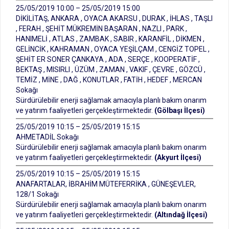
25/05/2019 10:00 – 25/05/2019 15:00
DİKİLİTAŞ, ANKARA , OYACA AKARSU , DURAK , İHLAS , TAŞLI
, FERAH , ŞEHİT MÜKREMİN BAŞARAN , NAZLI , PARK ,
HANIMELİ , ATLAS , ZAMBAK , SABIR , KARANFİL , DİKMEN ,
GELİNCİK , KAHRAMAN , OYACA YEŞİLÇAM , CENGİZ TOPEL ,
ŞEHİT ER SONER ÇANKAYA , ADA , SERÇE , KOOPERATİF ,
BEKTAŞ , MISIRLI , ÜZÜM , ZAMAN , VAKIF , ÇEVRE , GÖZCÜ ,
TEMİZ , MİNE , DAĞ , KONUTLAR , FATİH , HEDEF , MERCAN
Sokağı
Sürdürülebilir enerji sağlamak amacıyla planlı bakım onarım
ve yatırım faaliyetleri gerçekleştirmektedir.
(Gölbaşı İlçesi)
25/05/2019 10:15 – 25/05/2019 15:15
AHMETADİL Sokağı
Sürdürülebilir enerji sağlamak amacıyla planlı bakım onarım
ve yatırım faaliyetleri gerçekleştirmektedir.
(Akyurt İlçesi)
25/05/2019 10:15 – 25/05/2019 15:15
ANAFARTALAR, İBRAHİM MÜTEFERRİKA , GÜNEŞEVLER,
128/1 Sokağı
Sürdürülebilir enerji sağlamak amacıyla planlı bakım onarım
ve yatırım faaliyetleri gerçekleştirmektedir.
(Altındağ İlçesi)