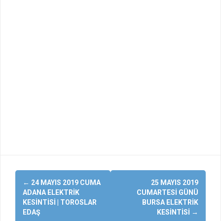
Yazı
←
24 MAYIS 2019 CUMA
25 MAYIS 2019
dolaşımı
ADANA ELEKTRIK
CUMARTESI GÜNÜ
KESINTISI | TOROSLAR
BURSA ELEKTRIK
EDAŞ
KESINTISI
→