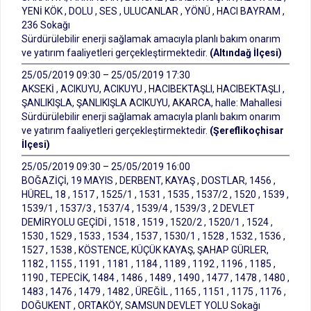
YENİ KÖK , DOLU , SES , ULUCANLAR , YÖNÜ , HACI BAYRAM ,
236 Sokağı
Sürdürülebilir enerji sağlamak amacıyla planlı bakım onarım
ve yatırım faaliyetleri gerçekleştirmektedir.
(Altındağ İlçesi)
25/05/2019 09:30 – 25/05/2019 17:30
AKSEKİ , ACIKUYU, ACIKUYU , HACIBEKTAŞLI, HACIBEKTAŞLI ,
ŞANLIKIŞLA, ŞANLIKIŞLA ACIKUYU, AKARCA, halle: Mahallesi
Sürdürülebilir enerji sağlamak amacıyla planlı bakım onarım
ve yatırım faaliyetleri gerçekleştirmektedir.
(Şereflikoçhisar
İlçesi)
25/05/2019 09:30 – 25/05/2019 16:00
BOĞAZİÇİ, 19 MAYIS , DERBENT, KAYAŞ , DOSTLAR, 1456 ,
HÜREL, 18 , 1517 , 1525/1 , 1531 , 1535 , 1537/2 , 1520 , 1539 ,
1539/1 , 1537/3 , 1537/4 , 1539/4 , 1539/3 , 2 DEVLET
DEMİRYOLU GEÇİDİ , 1518 , 1519 , 1520/2 , 1520/1 , 1524 ,
1530 , 1529 , 1533 , 1534 , 1537 , 1530/1 , 1528 , 1532 , 1536 ,
1527 , 1538 , KÖSTENCE, KÜÇÜK KAYAŞ, ŞAHAP GÜRLER,
1182 , 1155 , 1191 , 1181 , 1184 , 1189 , 1192 , 1196 , 1185 ,
1190 , TEPECİK, 1484 , 1486 , 1489 , 1490 , 1477 , 1478 , 1480 ,
1483 , 1476 , 1479 , 1482 , ÜREĞİL , 1165 , 1151 , 1175 , 1176 ,
DOĞUKENT , ORTAKÖY, SAMSUN DEVLET YOLU Sokağı