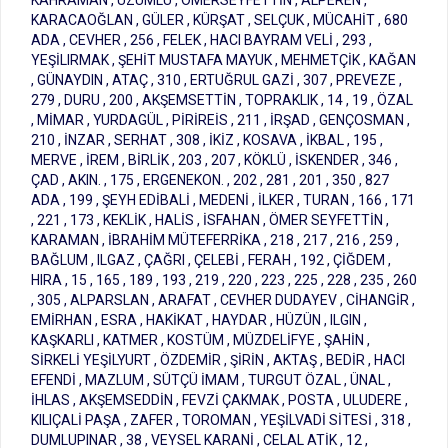
KAHRAMAN , ÜZÜMLÜ , ÖMERSEYFETTİN , ALPEREN ,
KARACAOĞLAN , GÜLER , KÜRŞAT , SELÇUK , MÜCAHİT , 680
ADA , CEVHER , 256 , FELEK , HACI BAYRAM VELİ , 293 ,
YEŞİLIRMAK , ŞEHİT MUSTAFA MAYUK , MEHMETÇİK , KAĞAN
, GÜNAYDIN , ATAÇ , 310 , ERTUĞRUL GAZİ , 307 , PREVEZE ,
279 , DURU , 200 , AKŞEMSETTİN , TOPRAKLIK , 14 , 19 , ÖZAL
, MİMAR , YURDAGÜL , PİRİREİS , 211 , İRŞAD , GENÇOSMAN ,
210 , İNZAR , SERHAT , 308 , İKİZ , KOSAVA , İKBAL , 195 ,
MERVE , İREM , BİRLİK , 203 , 207 , KÖKLÜ , İSKENDER , 346 ,
ÇAD , AKIN. , 175 , ERGENEKON. , 202 , 281 , 201 , 350 , 827
ADA , 199 , ŞEYH EDİBALİ , MEDENİ , İLKER , TURAN , 166 , 171
, 221 , 173 , KEKLİK , HALİS , İSFAHAN , ÖMER SEYFETTİN ,
KARAMAN , İBRAHİM MÜTEFERRİKA , 218 , 217 , 216 , 259 ,
BAĞLUM , ILGAZ , ÇAĞRI , ÇELEBİ , FERAH , 192 , ÇİĞDEM ,
HIRA , 15 , 165 , 189 , 193 , 219 , 220 , 223 , 225 , 228 , 235 , 260
, 305 , ALPARSLAN , ARAFAT , CEVHER DUDAYEV , CİHANGİR ,
EMİRHAN , ESRA , HAKİKAT , HAYDAR , HÜZÜN , ILGIN ,
KAŞKARLI , KATMER , KOSTÜM , MÜZDELİFYE , ŞAHİN ,
SİRKELİ YEŞİLYURT , ÖZDEMİR , ŞİRİN , AKTAŞ , BEDİR , HACI
EFENDİ , MAZLUM , SÜTÇÜ İMAM , TURGUT ÖZAL , ÜNAL ,
İHLAS , AKŞEMSEDDİN , FEVZİ ÇAKMAK , POSTA , ULUDERE ,
KILIÇALİ PAŞA , ZAFER , TOROMAN , YEŞİLVADİ SİTESİ , 318 ,
DUMLUPINAR , 38 , VEYSEL KARANİ , CELAL ATİK , 12 ,