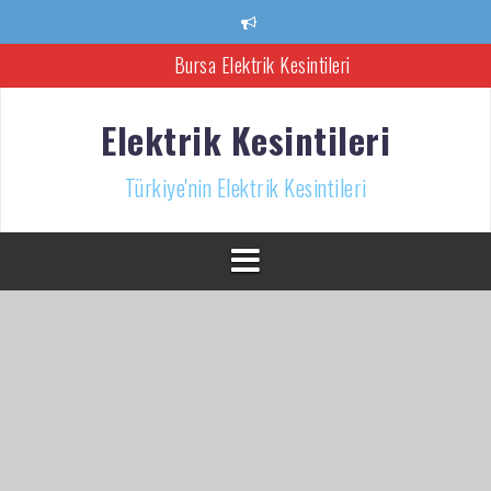
İçeriğe
Bursa Elektrik Kesintileri
atla
Ankara Elektrik Kesintisi
Türkiye’nin Elektrik Kesintileri Haber Kaynağı
Elektrik Kesintileri
İzmir Elektrik Kesintisi
Türkiye'nin Elektrik Kesintileri