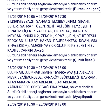
Sürdürülebilir enerji sağlamak amacıyla planlı bakım onarım
ve yatırım faaliyetleri gerçekleştirmektedir.
(Pursaklar İlçesi)
25/09/2019 10:05 – 25/09/2019 17:30
YILDIRIM BEYAZIT, SAHRA 2 , ELÇİBEY , KIRIM , SİPAHİ ,
SEHER , SAHRA 1 , ÖZEN , ŞEHİT ALİ EĞİN , FEYZ , ŞEHİT
İBRAHİM ÇİÇEK , ZİYA ÜLHAK , ONURLU 4 , ONURLU 5 ,
MEYDAN , ONURLU 2 , ZENGİN , KİRAZ , ŞİRİN , ŞEHİT RESUL
ERDOĞAN , ULUBAT , HAKAN , RAUF DENKTAŞ , DİVAN , İBNİ
SİNA(2.KISIM) , MUHSİN YAZICIOĞLU, PİRİ REİS , FETİH 3 ,
KADİFE , ÇANKIRI Sokağı
Sürdürülebilir enerji sağlamak amacıyla planlı bakım onarım
ve yatırım faaliyetleri gerçekleştirmektedir.
(Çubuk İlçesi)
25/09/2019 10:30 – 25/09/2019 18:00
ULUPINAR, ULUPINAR , EMİNE TEVFİKA AYAŞLI, ARIKLAR
MEVKİ , YAĞMURDEDE , KARAKÖY , GÖKÇEBAĞ , BAYRAM ,
AYAŞ ANKARA , ORTABEREKET, ORTABEREKET
YAĞMURDEDE, GÖKÇEBAĞ, PINARYAKA, halle: Mahallesi
Sürdürülebilir enerji sağlamak amacıyla planlı bakım onarım
ve yatırım faaliyetleri gerçekleştirmektedir.
(Ayaş İlçesi)
25/09/2019 10:30 – 25/09/2019 18:00