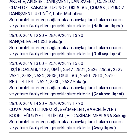
AKDERE, AKDERE , DANİŞMENT, DANİŞMENT , GÜZELÖZ,
GÜZELÖZ , KABACA , UZUNÖZ, OKLALAR , ÇOMAK , UZUNÖZ
DANİŞMENT, UZUNÖZ, halle: Mahallesi
Sürdürülebilir enerji sağlamak amacıyla planlı bakım onarım
ve yatırım faaliyetleri gerçekleştirmektedir.
(Nallıhan İlçesi)
25/09/2019 12:30 – 25/09/2019 13:30
BAHÇELİEVLER, 321 Sokağı
Sürdürülebilir enerji sağlamak amacıyla planlı bakım onarım
ve yatırım faaliyetleri gerçekleştirmektedir.
(Gölbaşı İlçesi)
25/09/2019 13:00 – 25/09/2019 15:00
İŞÇİ BLOKLARI, 1427 , ÜMİT, 2547 , 2521 , 2526 , 2528 , 2529 ,
2531 , 2533 , 2534 , 2535 , OKULLAR , 2540 , 2510 , 2510
BERİL SİTESİ , 2527 , 2530 , 2532 Sokağı
Sürdürülebilir enerji sağlamak amacıyla planlı bakım onarım
ve yatırım faaliyetleri gerçekleştirmektedir.
(Çankaya İlçesi)
25/09/2019 14:30 – 25/09/2019 17:30
CUMA, AHLATLI , MEMİŞİ , SEĞMENLER , BAHÇELİEVLER
KOOP. , HÜRRİYET , İSTİKLAL , HOCASİNAN, MEVLANA Sokağı
Sürdürülebilir enerji sağlamak amacıyla planlı bakım onarım
ve yatırım faaliyetleri gerçekleştirmektedir.
(Ayaş İlçesi)