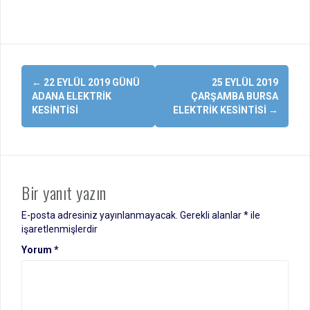
Yazı
←
22 EYLÜL 2019 GÜNÜ
25 EYLÜL 2019
dolaşımı
ADANA ELEKTRIK
ÇARŞAMBA BURSA
KESINTISI
ELEKTRIK KESINTISI
→
Bir yanıt yazın
E-posta adresiniz yayınlanmayacak.
Gerekli alanlar
*
ile
işaretlenmişlerdir
Yorum
*