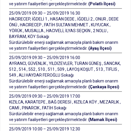
ve yatırım faaliyetleri gerçekleştirmektedir.
(Polatlı İlçesi)
25/09/2019 09:30 – 25/09/2019 16:30
HACIRECEP, İĞDELİ 1 , HASAN DEDE , İĞDELİ 2 , ONUR , DEDE
ÖNÜ , HACIRECEP , FATİH SULTAN MEHMET , KUYUCAK ,
YÖRÜK , MUSALLA , HACIVELİ, İLYAS SEÇKİN , 2 NOLU ,
BAYRAM, KÖY Sokağı
Sürdürülebilir enerji sağlamak amacıyla planlı bakım onarım
ve yatırım faaliyetleri gerçekleştirmektedir.
(Ayaş İlçesi)
25/09/2019 09:30 – 25/09/2019 16:00
AYRANCI, GÜVENLİK , YILDIZEVLER, TURAN GÜNEŞ , SANCAK,
512 , 514 , 552 , 510 , 511 , 509 , LAYOŞ KOŞUT , 513 , TİFLİS ,
549 , ALİ HAYDAR FEROĞLU Sokağı
Sürdürülebilir enerji sağlamak amacıyla planlı bakım onarım
ve yatırım faaliyetleri gerçekleştirmektedir.
(Çankaya İlçesi)
25/09/2019 09:30 – 25/09/2019 17:00
KIZILCA, KARATEPE , BAĞ DERESİ , KIZILCA KÖY , MEZARLIK ,
CAMİ , PINARCIK , FATİH Sokağı
Sürdürülebilir enerji sağlamak amacıyla planlı bakım onarım
ve yatırım faaliyetleri gerçekleştirmektedir.
(Mamak İlçesi)
25/09/2019 10:00 – 25/09/2019 12:30