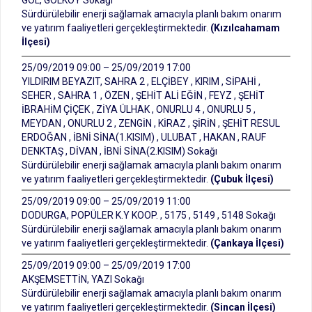
GÖL, GÖLKÖY Sokağı
Sürdürülebilir enerji sağlamak amacıyla planlı bakım onarım
ve yatırım faaliyetleri gerçekleştirmektedir.
(Kızılcahamam
İlçesi)
25/09/2019 09:00 – 25/09/2019 17:00
YILDIRIM BEYAZIT, SAHRA 2 , ELÇİBEY , KIRIM , SİPAHİ ,
SEHER , SAHRA 1 , ÖZEN , ŞEHİT ALİ EĞİN , FEYZ , ŞEHİT
İBRAHİM ÇİÇEK , ZİYA ÜLHAK , ONURLU 4 , ONURLU 5 ,
MEYDAN , ONURLU 2 , ZENGİN , KİRAZ , ŞİRİN , ŞEHİT RESUL
ERDOĞAN , İBNİ SİNA(1.KISIM) , ULUBAT , HAKAN , RAUF
DENKTAŞ , DİVAN , İBNİ SİNA(2.KISIM) Sokağı
Sürdürülebilir enerji sağlamak amacıyla planlı bakım onarım
ve yatırım faaliyetleri gerçekleştirmektedir.
(Çubuk İlçesi)
25/09/2019 09:00 – 25/09/2019 11:00
DODURGA, POPÜLER K.Y KOOP. , 5175 , 5149 , 5148 Sokağı
Sürdürülebilir enerji sağlamak amacıyla planlı bakım onarım
ve yatırım faaliyetleri gerçekleştirmektedir.
(Çankaya İlçesi)
25/09/2019 09:00 – 25/09/2019 17:00
AKŞEMSETTİN, YAZI Sokağı
Sürdürülebilir enerji sağlamak amacıyla planlı bakım onarım
ve yatırım faaliyetleri gerçekleştirmektedir.
(Sincan İlçesi)