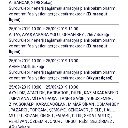
ALSANCAK, 2198 Sokağı
Sürdürülebilir enerji sağlamak amacıyla planlı bakım onarım
ve yatırım faaliyetleri gerçekleştirmektedir.
(Etimesgut
İlçesi)
25/09/2019 10:00 – 25/09/2019 11:00
ALTAY, AYAŞ ANKARA YOLU , ORHAN BEY , 2667 Sokağı
Sürdürülebilir enerji sağlamak amacıyla planlı bakım onarım
ve yatırım faaliyetleri gerçekleştirmektedir.
(Etimesgut
İlçesi)
25/09/2019 10:00 – 25/09/2019 13:00
AHMETADİL Sokağı
Sürdürülebilir enerji sağlamak amacıyla planlı bakım onarım
ve yatırım faaliyetleri gerçekleştirmektedir.
(Akyurt İlçesi)
25/09/2019 10:00 – 25/09/2019 13:00
AYYILDIZ, ATATÜRK , BARBAROS , DİLEK , KAZIM KARABEKİR
, MEVLANA , MİTHATPAŞA , TANER SAĞIR , YUNUS EMRE ,
ZİYA GÖKALP , KARACAOĞLAN , MİMAR SİNAN , OSMAN BEY
, PAZARCI , TOPÇAM , ŞEMSİYE , CENGAVER , DİCLE , HALİL
MUTLU , KOZAN , ÖNDER , FARABİ , PITIR , SEDAT ARTUÇ ,
PEHLİVAN , ÖZDEMİR , ONUR , TURGUT REİS , SEZDİRMEZ ,
ARŞ Sokağı