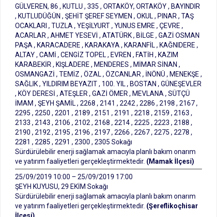
GÜLVEREN, 86 , KUTLU , 335 , ORTAKÖY, ORTAKÖY , BAYINDIR
, KUTLUDÜĞÜN , ŞEHİT ŞEREF SEYMEN , OKUL , PINAR , TAŞ
OCAKLARI , TUZLA , YEŞİLYURT , YUNUS EMRE , ÇEVRE ,
ACARLAR , AHMET YESEVİ , ATATÜRK , BİLGE , GAZİ OSMAN
PAŞA , KARACADERE , KARAKAYA , KARANFİL , KAĞNIDERE ,
ALTAY , CAMİ , CENGİZ TOPEL , EVREN , FATİH , KAZIM
KARABEKİR , KIŞLADERE , MENDERES , MİMAR SİNAN ,
OSMANGAZİ , TEMİZ , ÖZAL , ÖZCANLAR , İNÖNÜ , MENEKŞE ,
SAĞLIK , YILDIRIM BEYAZIT , 100. YIL , BOSTAN , GÜNEŞEVLER
, KÖY DERESİ , ATEŞLER , GAZİ ÖMER , MEVLANA , SÜTÇÜ
İMAM , ŞEYH ŞAMİL , 2268 , 2141 , 2242 , 2286 , 2198 , 2167 ,
2295 , 2250 , 2201 , 2189 , 2151 , 2191 , 2218 , 2159 , 2163 ,
2133 , 2143 , 2106 , 2102 , 2168 , 2214 , 2225 , 2223 , 2188 ,
2190 , 2192 , 2195 , 2196 , 2197 , 2266 , 2267 , 2275 , 2278 ,
2281 , 2285 , 2291 , 2300 , 2305 Sokağı
Sürdürülebilir enerji sağlamak amacıyla planlı bakım onarım
ve yatırım faaliyetleri gerçekleştirmektedir.
(Mamak İlçesi)
25/09/2019 10:00 – 25/09/2019 17:00
ŞEYH KUYUSU, 29 EKİM Sokağı
Sürdürülebilir enerji sağlamak amacıyla planlı bakım onarım
ve yatırım faaliyetleri gerçekleştirmektedir.
(Şereflikoçhisar
İlçesi)