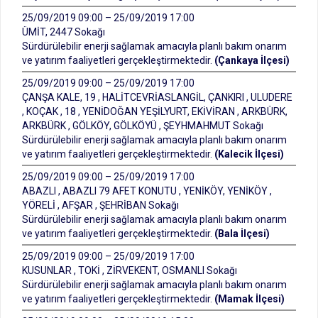
25/09/2019 09:00 – 25/09/2019 17:00
ÜMİT, 2447 Sokağı
Sürdürülebilir enerji sağlamak amacıyla planlı bakım onarım
ve yatırım faaliyetleri gerçekleştirmektedir.
(Çankaya İlçesi)
25/09/2019 09:00 – 25/09/2019 17:00
ÇANŞA KALE, 19 , HALİTCEVRİASLANGİL, ÇANKIRI , ULUDERE
, KOÇAK , 18 , YENİDOĞAN YEŞİLYURT, EKİVİRAN , ARKBÜRK,
ARKBÜRK , GÖLKÖY, GÖLKÖYÜ , ŞEYHMAHMUT Sokağı
Sürdürülebilir enerji sağlamak amacıyla planlı bakım onarım
ve yatırım faaliyetleri gerçekleştirmektedir.
(Kalecik İlçesi)
25/09/2019 09:00 – 25/09/2019 17:00
ABAZLI , ABAZLI 79 AFET KONUTU , YENİKÖY, YENİKÖY ,
YÖRELİ , AFŞAR , ŞEHRİBAN Sokağı
Sürdürülebilir enerji sağlamak amacıyla planlı bakım onarım
ve yatırım faaliyetleri gerçekleştirmektedir.
(Bala İlçesi)
25/09/2019 09:00 – 25/09/2019 17:00
KUSUNLAR , TOKİ , ZİRVEKENT, OSMANLI Sokağı
Sürdürülebilir enerji sağlamak amacıyla planlı bakım onarım
ve yatırım faaliyetleri gerçekleştirmektedir.
(Mamak İlçesi)