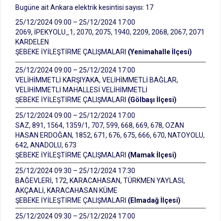
Bugüne ait Ankara elektrik kesintisi sayısı: 17
25/12/2024 09:00 – 25/12/2024 17:00
2069, İPEKYOLU_1, 2070, 2075, 1940, 2209, 2068, 2067, 2071
KARDELEN
ŞEBEKE İYİLEŞTİRME ÇALIŞMALARI
(Yenimahalle İlçesi)
25/12/2024 09:00 – 25/12/2024 17:00
VELİHİMMETLİ KARŞIYAKA, VELİHİMMETLİ BAĞLAR,
VELİHİMMETLİ MAHALLESİ VELİHİMMETLİ
ŞEBEKE İYİLEŞTİRME ÇALIŞMALARI
(Gölbaşı İlçesi)
25/12/2024 09:00 – 25/12/2024 17:00
SAZ, 891, 1564, 1359/1, 707, 599, 668, 669, 678, OZAN
HASAN ERDOĞAN, 1852, 671, 676, 675, 666, 670, NATOYOLU,
642, ANADOLU, 673
ŞEBEKE İYİLEŞTİRME ÇALIŞMALARI
(Mamak İlçesi)
25/12/2024 09:30 – 25/12/2024 17:30
BAĞEVLERİ, 172, KARACAHASAN, TÜRKMEN YAYLASI,
AKÇAALİ, KARACAHASAN KÜME
ŞEBEKE İYİLEŞTİRME ÇALIŞMALARI
(Elmadağ İlçesi)
25/12/2024 09:30 – 25/12/2024 17:00