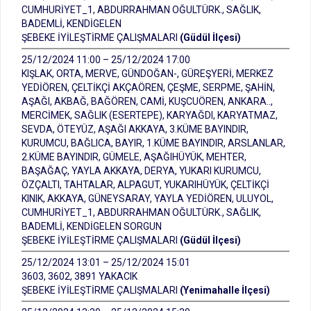
CUMHURİYET_1, ABDURRAHMAN OĞULTÜRK., SAĞLIK,
BADEMLİ, KENDİGELEN
ŞEBEKE İYİLEŞTİRME ÇALIŞMALARI
(Güdül İlçesi)
25/12/2024 11:00 – 25/12/2024 17:00
KIŞLAK, ORTA, MERVE, GÜNDOĞAN-, GÜREŞYERİ, MERKEZ
YEDİÖREN, ÇELTİKÇİ AKÇAÖREN, ÇEŞME, SERPME, ŞAHİN,
AŞAĞI, AKBAĞ, BAĞÖREN, CAMİ, KUŞCUÖREN, ANKARA..,
MERCİMEK, SAĞLIK (ESERTEPE), KARYAĞDI, KARYATMAZ,
SEVDA, ÖTEYÜZ, AŞAĞI AKKAYA, 3.KÜME BAYINDIR,
KURUMCU, BAĞLICA, BAYIR, 1.KÜME BAYINDIR, ARSLANLAR,
2.KÜME BAYINDIR, GÜMELE, AŞAĞIHÜYÜK, MEHTER,
BAŞAĞAÇ, YAYLA AKKAYA, DERYA, YUKARI KURUMCU,
ÖZÇALTI, TAHTALAR, ALPAGUT, YUKARIHÜYÜK, ÇELTİKÇİ
KINIK, AKKAYA, GÜNEYSARAY, YAYLA YEDİÖREN, ULUYOL,
CUMHURİYET_1, ABDURRAHMAN OĞULTÜRK., SAĞLIK,
BADEMLİ, KENDİGELEN SORGUN
ŞEBEKE İYİLEŞTİRME ÇALIŞMALARI
(Güdül İlçesi)
25/12/2024 13:01 – 25/12/2024 15:01
3603, 3602, 3891 YAKACIK
ŞEBEKE İYİLEŞTİRME ÇALIŞMALARI
(Yenimahalle İlçesi)