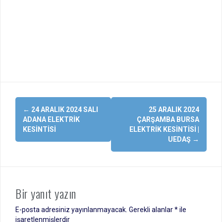
Yazı
←
24 ARALIK 2024 SALI
25 ARALIK 2024
dolaşımı
ADANA ELEKTRIK
ÇARŞAMBA BURSA
KESINTISI
ELEKTRIK KESINTISI |
UEDAŞ
→
Bir yanıt yazın
E-posta adresiniz yayınlanmayacak.
Gerekli alanlar
*
ile
işaretlenmişlerdir