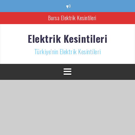
İçeriğe
atla
Bursa Elektrik Kesintileri
Ankara Elektrik Kesintisi
Elektrik Kesintileri
Türkiye’nin Elektrik Kesintileri Haber Kaynağı
Türkiye'nin Elektrik Kesintileri
İzmir Elektrik Kesintisi