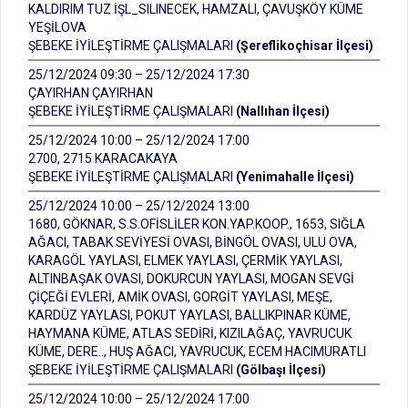
KALDIRIM TUZ İŞL_SILINECEK, HAMZALI, ÇAVUŞKÖY KÜME
YEŞİLOVA
ŞEBEKE İYİLEŞTİRME ÇALIŞMALARI
(Şereflikoçhisar İlçesi)
25/12/2024 09:30 – 25/12/2024 17:30
ÇAYIRHAN ÇAYIRHAN
ŞEBEKE İYİLEŞTİRME ÇALIŞMALARI
(Nallıhan İlçesi)
25/12/2024 10:00 – 25/12/2024 17:00
2700, 2715 KARACAKAYA
ŞEBEKE İYİLEŞTİRME ÇALIŞMALARI
(Yenimahalle İlçesi)
25/12/2024 10:00 – 25/12/2024 13:00
1680, GÖKNAR, S.S.OFİSLİLER KON.YAP.KOOP., 1653, SIĞLA
AĞACI, TABAK SEVİYESİ OVASI, BİNGÖL OVASI, ULU OVA,
KARAGÖL YAYLASI, ELMEK YAYLASI, ÇERMİK YAYLASI,
ALTINBAŞAK OVASI, DOKURCUN YAYLASI, MOGAN SEVGİ
ÇİÇEĞİ EVLERİ, AMİK OVASI, GORGİT YAYLASI, MEŞE,
KARDÜZ YAYLASI, POKUT YAYLASI, BALLIKPINAR KÜME,
HAYMANA KÜME, ATLAS SEDİRİ, KIZILAĞAÇ, YAVRUCUK
KÜME, DERE.., HUŞ AĞACI, YAVRUCUK, ECEM HACIMURATLI
ŞEBEKE İYİLEŞTİRME ÇALIŞMALARI
(Gölbaşı İlçesi)
25/12/2024 10:00 – 25/12/2024 17:00