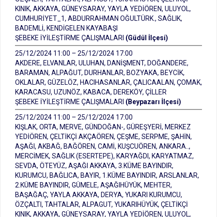
KINIK, AKKAYA, GÜNEYSARAY, YAYLA YEDİÖREN, ULUYOL,
CUMHURİYET_1, ABDURRAHMAN OĞULTÜRK., SAĞLIK,
BADEMLİ, KENDİGELEN KAYABAŞI
ŞEBEKE İYİLEŞTİRME ÇALIŞMALARI
(Güdül İlçesi)
25/12/2024 11:00 – 25/12/2024 17:00
AKDERE, ELVANLAR, ULUHAN, DANİŞMENT, DOĞANDERE,
BARAMAN, ALPAĞUT, DURHANLAR, BOZYAKA, BEYCİK,
OKLALAR, GÜZELÖZ, HACIHASANLAR, ÇALICAALAN, ÇOMAK,
KARACASU, UZUNÖZ, KABACA, DEREKÖY, ÇİLLER
ŞEBEKE İYİLEŞTİRME ÇALIŞMALARI
(Beypazarı İlçesi)
25/12/2024 11:00 – 25/12/2024 17:00
KIŞLAK, ORTA, MERVE, GÜNDOĞAN-, GÜREŞYERİ, MERKEZ
YEDİÖREN, ÇELTİKÇİ AKÇAÖREN, ÇEŞME, SERPME, ŞAHİN,
AŞAĞI, AKBAĞ, BAĞÖREN, CAMİ, KUŞCUÖREN, ANKARA..,
MERCİMEK, SAĞLIK (ESERTEPE), KARYAĞDI, KARYATMAZ,
SEVDA, ÖTEYÜZ, AŞAĞI AKKAYA, 3.KÜME BAYINDIR,
KURUMCU, BAĞLICA, BAYIR, 1.KÜME BAYINDIR, ARSLANLAR,
2.KÜME BAYINDIR, GÜMELE, AŞAĞIHÜYÜK, MEHTER,
BAŞAĞAÇ, YAYLA AKKAYA, DERYA, YUKARI KURUMCU,
ÖZÇALTI, TAHTALAR, ALPAGUT, YUKARIHÜYÜK, ÇELTİKÇİ
KINIK, AKKAYA, GÜNEYSARAY, YAYLA YEDİÖREN, ULUYOL,