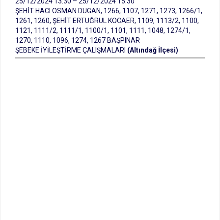
25/12/2024 13:30 – 25/12/2024 15:30
ŞEHİT HACI OSMAN DUGAN, 1266, 1107, 1271, 1273, 1266/1,
1261, 1260, ŞEHİT ERTUĞRUL KOCAER, 1109, 1113/2, 1100,
1121, 1111/2, 1111/1, 1100/1, 1101, 1111, 1048, 1274/1,
1270, 1110, 1096, 1274, 1267 BAŞPINAR
ŞEBEKE İYİLEŞTİRME ÇALIŞMALARI
(Altındağ İlçesi)