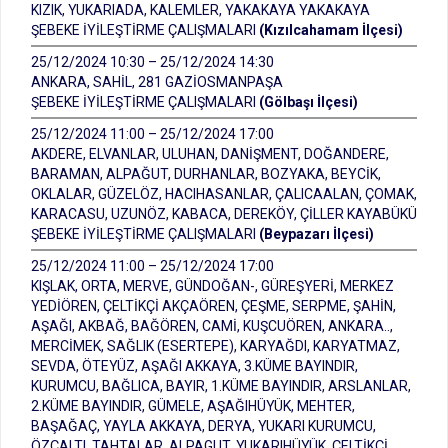
KIZIK, YUKARIADA, KALEMLER, YAKAKAYA YAKAKAYA
ŞEBEKE İYİLEŞTİRME ÇALIŞMALARI
(Kızılcahamam İlçesi)
25/12/2024 10:30 – 25/12/2024 14:30
ANKARA, SAHİL, 281 GAZİOSMANPAŞA
ŞEBEKE İYİLEŞTİRME ÇALIŞMALARI
(Gölbaşı İlçesi)
25/12/2024 11:00 – 25/12/2024 17:00
AKDERE, ELVANLAR, ULUHAN, DANİŞMENT, DOĞANDERE,
BARAMAN, ALPAĞUT, DURHANLAR, BOZYAKA, BEYCİK,
OKLALAR, GÜZELÖZ, HACIHASANLAR, ÇALICAALAN, ÇOMAK,
KARACASU, UZUNÖZ, KABACA, DEREKÖY, ÇİLLER KAYABÜKÜ
ŞEBEKE İYİLEŞTİRME ÇALIŞMALARI
(Beypazarı İlçesi)
25/12/2024 11:00 – 25/12/2024 17:00
KIŞLAK, ORTA, MERVE, GÜNDOĞAN-, GÜREŞYERİ, MERKEZ
YEDİÖREN, ÇELTİKÇİ AKÇAÖREN, ÇEŞME, SERPME, ŞAHİN,
AŞAĞI, AKBAĞ, BAĞÖREN, CAMİ, KUŞCUÖREN, ANKARA..,
MERCİMEK, SAĞLIK (ESERTEPE), KARYAĞDI, KARYATMAZ,
SEVDA, ÖTEYÜZ, AŞAĞI AKKAYA, 3.KÜME BAYINDIR,
KURUMCU, BAĞLICA, BAYIR, 1.KÜME BAYINDIR, ARSLANLAR,
2.KÜME BAYINDIR, GÜMELE, AŞAĞIHÜYÜK, MEHTER,
BAŞAĞAÇ, YAYLA AKKAYA, DERYA, YUKARI KURUMCU,
ÖZÇALTI, TAHTALAR, ALPAGUT, YUKARIHÜYÜK, ÇELTİKÇİ