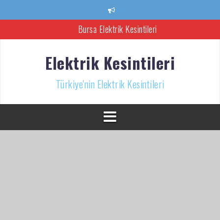
İçeriğe
atla
Bursa Elektrik Kesintileri
Ankara Elektrik Kesintisi
Elektrik Kesintileri
Türkiye’nin Elektrik Kesintileri Haber Kaynağı
Türkiye'nin Elektrik Kesintileri
İzmir Elektrik Kesintisi