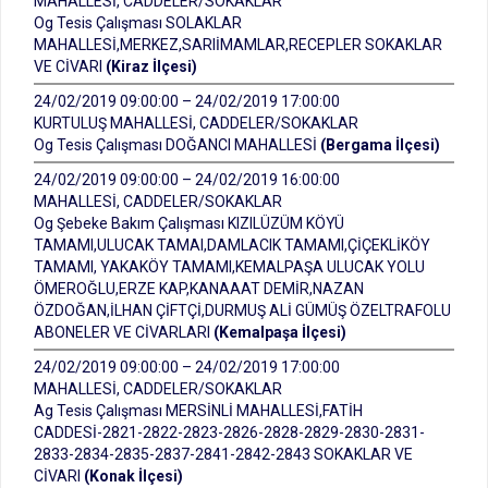
MAHALLESİ, CADDELER/SOKAKLAR
Og Tesis Çalışması SOLAKLAR
MAHALLESİ,MERKEZ,SARIİMAMLAR,RECEPLER SOKAKLAR
VE CİVARI
(Kiraz İlçesi)
24/02/2019 09:00:00 – 24/02/2019 17:00:00
KURTULUŞ MAHALLESİ, CADDELER/SOKAKLAR
Og Tesis Çalışması DOĞANCI MAHALLESİ
(Bergama İlçesi)
24/02/2019 09:00:00 – 24/02/2019 16:00:00
MAHALLESİ, CADDELER/SOKAKLAR
Og Şebeke Bakım Çalışması KIZILÜZÜM KÖYÜ
TAMAMI,ULUCAK TAMAI,DAMLACIK TAMAMI,ÇİÇEKLİKÖY
TAMAMI, YAKAKÖY TAMAMI,KEMALPAŞA ULUCAK YOLU
ÖMEROĞLU,ERZE KAP,KANAAAT DEMİR,NAZAN
ÖZDOĞAN,İLHAN ÇİFTÇİ,DURMUŞ ALİ GÜMÜŞ ÖZELTRAFOLU
ABONELER VE CİVARLARI
(Kemalpaşa İlçesi)
24/02/2019 09:00:00 – 24/02/2019 17:00:00
MAHALLESİ, CADDELER/SOKAKLAR
Ag Tesis Çalışması MERSİNLİ MAHALLESİ,FATİH
CADDESİ-2821-2822-2823-2826-2828-2829-2830-2831-
2833-2834-2835-2837-2841-2842-2843 SOKAKLAR VE
CİVARI
(Konak İlçesi)