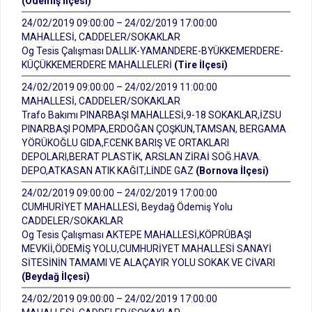
(Ödemiş İlçesi)
24/02/2019 09:00:00 – 24/02/2019 17:00:00
MAHALLESİ, CADDELER/SOKAKLAR
Og Tesis Çalışması DALLIK-YAMANDERE-BYÜKKEMERDERE-
KÜÇÜKKEMERDERE MAHALLELERİ
(Tire İlçesi)
24/02/2019 09:00:00 – 24/02/2019 11:00:00
MAHALLESİ, CADDELER/SOKAKLAR
Trafo Bakımı PINARBAŞI MAHALLESİ,9-18 SOKAKLAR,İZSU
PINARBAŞI POMPA,ERDOĞAN ÇOŞKUN,TAMSAN, BERGAMA
YÖRÜKOĞLU GIDA,F.CENK BARIŞ VE ORTAKLARI
DEPOLARI,BERAT PLASTİK, ARSLAN ZİRAİ SOĞ.HAVA.
DEPO,ATKASAN ATIK KAĞIT,LİNDE GAZ
(Bornova İlçesi)
24/02/2019 09:00:00 – 24/02/2019 17:00:00
CUMHURİYET MAHALLESİ, Beydağ Ödemiş Yolu
CADDELER/SOKAKLAR
Og Tesis Çalışması AKTEPE MAHALLESİ,KÖPRÜBAŞI
MEVKİİ,ÖDEMİŞ YOLU,CUMHURİYET MAHALLESİ SANAYİ
SİTESİNİN TAMAMI VE ALAÇAYIR YOLU SOKAK VE CİVARI
(Beydağ İlçesi)
24/02/2019 09:00:00 – 24/02/2019 17:00:00