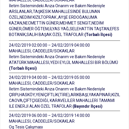
MAHALLESİ, CADDELER/SOKAKLAR
İletim Sistemindeki Arıza Onarım ve Bakım Nedeniyle
ARSLANLAR,TAŞKESİK MAHALLESİNDE BULUNAN
ÖZEL,NEDİM KIZILTOPRAK ,AYŞE ERDOĞAN,UMA
KAZAN,NECMETTİN GÜNER,MEHMET SENGİT,NEDİM
GÜNER,ÖMER ÖĞTEM,İLYAS YAĞ,SELEHATTİN TAŞTAN,EFES
BOTANİK,SALİH BAŞAK ÖZEL TRAFOLAR
(Torbalı İlçesi)
24/02/2019 02:00:00 – 24/02/2019 04:00:00
MAHALLESİ, CADDELER/SOKAKLAR
İletim Sistemindeki Arıza Onarım ve Bakım Nedeniyle
ATATÜRK MAHALLESİ,YEDİ EYLÜL MAHALLESİ BİR BÖLÜMÜ
(Torbalı İlçesi)
24/02/2019 04:00:00 – 24/02/2019 05:00:00
MAHALLESİ, CADDELER/SOKAKLAR
İletim Sistemindeki Arıza Onarım ve Bakım Nedeniyle
ÇIRPI,HASKÖY,YENİÇİFTLİK(TİRE),ARIKBAŞI,YAKAPINAR,KIZIL
CAOVA,ÇİFTÇİGEDİĞİ, KARAVELİLER MAHALLERİ TAMAMI
İLE ENERJİ ALAN ÖZEL TRAFOLAR
(Bayındır İlçesi)
24/02/2019 06:00:00 – 24/02/2019 14:00:00
MAHALLESİ, CADDELER/SOKAKLAR
Og Tesis Çalışması