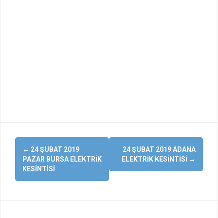
Yazı
←
24 ŞUBAT 2019
24 ŞUBAT 2019 ADANA
dolaşımı
PAZAR BURSA ELEKTRIK
ELEKTRIK KESINTISI
→
KESINTISI