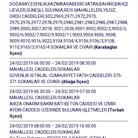
DOĞANAY,ESENLİK,KAZIMKARABEKİR,VATAN,BAHAR,BAHÇE
LİEVLER,GÜNEŞLİ, GÜLYAKA,REİS MAHALLELERİ,YILDIZ,
ORDU CADDELERİ,502,2969,2971,2972,2973,
2975,2976,2977,2978,2979,2980,2981,2983,2986,2987,2988,
2989,3005,3007,3018, 3021,3036,9001,9002,9002/2,9002/5,
9002/6,9002/7,9002/9,9002/11,9003,9004,9006, 9008,
9009,9010,9016,9022,9104,9104/4,9106,9106/3,9108,
9110,9165/3,9165/4 SOKAKLAR VE CİVARI
(Karabağlar
İlçesi)
24/02/2019 06:00:00 – 24/02/2019 08:30:00
MAHALLESİ, CADDELER/SOKAKLAR
GÜVENLİK İSTİKLAL-CUMHURİYET-FATİH CADDELERİ-375-
371 SOKAKLAR VE CİVARİ
(Aliağa İlçesi)
24/02/2019 06:30:00 – 24/02/2019 07:30:00
MAHALLESİ, CADDELER/SOKAKLAR
ARIZA ONARIM BAKIM BATI BETON CADDESİ VE İZMİR
AYDIN CADDESİ ÜZERİNDE BULUNAN İŞLETMELER
(Torbalı
İlçesi)
24/02/2019 08:00:00 – 24/02/2019 16:00:00
MAHALLESİ, CADDELER/SOKAKLAR