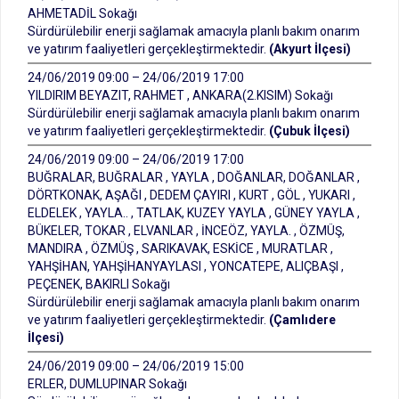
AHMETADİL Sokağı
Sürdürülebilir enerji sağlamak amacıyla planlı bakım onarım
ve yatırım faaliyetleri gerçekleştirmektedir.
(Akyurt İlçesi)
24/06/2019 09:00 – 24/06/2019 17:00
YILDIRIM BEYAZIT, RAHMET , ANKARA(2.KISIM) Sokağı
Sürdürülebilir enerji sağlamak amacıyla planlı bakım onarım
ve yatırım faaliyetleri gerçekleştirmektedir.
(Çubuk İlçesi)
24/06/2019 09:00 – 24/06/2019 17:00
BUĞRALAR, BUĞRALAR , YAYLA , DOĞANLAR, DOĞANLAR ,
DÖRTKONAK, AŞAĞI , DEDEM ÇAYIRI , KURT , GÖL , YUKARI ,
ELDELEK , YAYLA.. , TATLAK, KUZEY YAYLA , GÜNEY YAYLA ,
BÜKELER, TOKAR , ELVANLAR , İNCEÖZ, YAYLA. , ÖZMÜŞ,
MANDIRA , ÖZMÜŞ , SARIKAVAK, ESKİCE , MURATLAR ,
YAHŞİHAN, YAHŞİHANYAYLASI , YONCATEPE, ALIÇBAŞI ,
PEÇENEK, BAKIRLI Sokağı
Sürdürülebilir enerji sağlamak amacıyla planlı bakım onarım
ve yatırım faaliyetleri gerçekleştirmektedir.
(Çamlıdere
İlçesi)
24/06/2019 09:00 – 24/06/2019 15:00
ERLER, DUMLUPINAR Sokağı