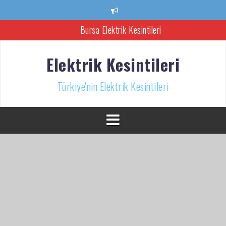
İçeriğe
Bursa Elektrik Kesintileri
atla
Ankara Elektrik Kesintisi
Türkiye’nin Elektrik Kesintileri Haber Kaynağı
Elektrik Kesintileri
İzmir Elektrik Kesintisi
Türkiye'nin Elektrik Kesintileri