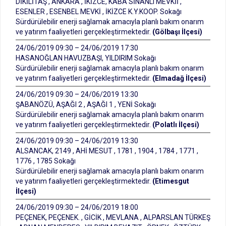
DİKİLİTAŞ , ANKARA , İKİZCE, KABA SİNANLI MEVKİİ ,
ESENLER , ESENBEL MEVKİ , İKİZCE K.Y.KOOP. Sokağı
Sürdürülebilir enerji sağlamak amacıyla planlı bakım onarım
ve yatırım faaliyetleri gerçekleştirmektedir.
(Gölbaşı İlçesi)
24/06/2019 09:30 – 24/06/2019 17:30
HASANOĞLAN HAVUZBAŞI, YILDIRIM Sokağı
Sürdürülebilir enerji sağlamak amacıyla planlı bakım onarım
ve yatırım faaliyetleri gerçekleştirmektedir.
(Elmadağ İlçesi)
24/06/2019 09:30 – 24/06/2019 13:30
ŞABANÖZÜ, AŞAĞI 2 , AŞAĞI 1 , YENİ Sokağı
Sürdürülebilir enerji sağlamak amacıyla planlı bakım onarım
ve yatırım faaliyetleri gerçekleştirmektedir.
(Polatlı İlçesi)
24/06/2019 09:30 – 24/06/2019 13:30
ALSANCAK, 2149 , AHİ MESUT , 1781 , 1904 , 1784 , 1771 ,
1776 , 1785 Sokağı
Sürdürülebilir enerji sağlamak amacıyla planlı bakım onarım
ve yatırım faaliyetleri gerçekleştirmektedir.
(Etimesgut
İlçesi)
24/06/2019 09:30 – 24/06/2019 18:00
PEÇENEK, PEÇENEK. , GİCİK , MEVLANA , ALPARSLAN TÜRKEŞ