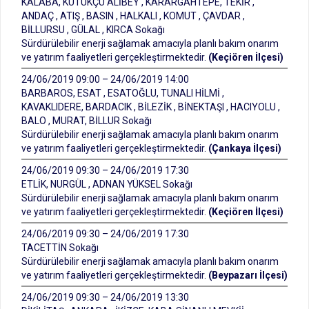
KALABA, KÜTÜKÇÜ ALİBEY , KARARGAHTEPE, TEKİR ,
ANDAÇ , ATIŞ , BASIN , HALKALI , KOMUT , ÇAVDAR ,
BİLLURSU , GÜLAL , KIRCA Sokağı
Sürdürülebilir enerji sağlamak amacıyla planlı bakım onarım
ve yatırım faaliyetleri gerçekleştirmektedir.
(Keçiören İlçesi)
24/06/2019 09:00 – 24/06/2019 14:00
BARBAROS, ESAT , ESATOĞLU, TUNALI HİLMİ ,
KAVAKLIDERE, BARDACIK , BİLEZİK , BİNEKTAŞI , HACIYOLU ,
BALO , MURAT, BİLLUR Sokağı
Sürdürülebilir enerji sağlamak amacıyla planlı bakım onarım
ve yatırım faaliyetleri gerçekleştirmektedir.
(Çankaya İlçesi)
24/06/2019 09:30 – 24/06/2019 17:30
ETLİK, NURGÜL , ADNAN YÜKSEL Sokağı
Sürdürülebilir enerji sağlamak amacıyla planlı bakım onarım
ve yatırım faaliyetleri gerçekleştirmektedir.
(Keçiören İlçesi)
24/06/2019 09:30 – 24/06/2019 17:30
TACETTİN Sokağı
Sürdürülebilir enerji sağlamak amacıyla planlı bakım onarım
ve yatırım faaliyetleri gerçekleştirmektedir.
(Beypazarı İlçesi)
24/06/2019 09:30 – 24/06/2019 13:30