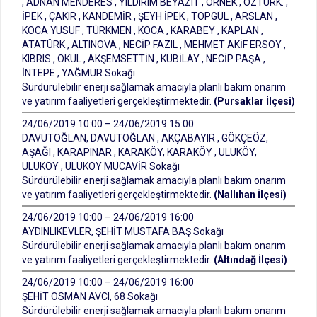
, ADNAN MENDERES , YILDIRIM BEYAZIT , ÖRNEK , ÖZTÜRK. ,
İPEK , ÇAKIR , KANDEMİR , ŞEYH İPEK , TOPGÜL , ARSLAN ,
KOCA YUSUF , TÜRKMEN , KOCA , KARABEY , KAPLAN ,
ATATÜRK , ALTINOVA , NECİP FAZIL , MEHMET AKİF ERSOY ,
KIBRIS , OKUL , AKŞEMSETTİN , KUBİLAY , NECİP PAŞA ,
İNTEPE , YAĞMUR Sokağı
Sürdürülebilir enerji sağlamak amacıyla planlı bakım onarım
ve yatırım faaliyetleri gerçekleştirmektedir.
(Pursaklar İlçesi)
24/06/2019 10:00 – 24/06/2019 15:00
DAVUTOĞLAN, DAVUTOĞLAN , AKÇABAYIR , GÖKÇEÖZ,
AŞAĞI , KARAPINAR , KARAKÖY, KARAKÖY , ULUKÖY,
ULUKÖY , ULUKÖY MÜCAVİR Sokağı
Sürdürülebilir enerji sağlamak amacıyla planlı bakım onarım
ve yatırım faaliyetleri gerçekleştirmektedir.
(Nallıhan İlçesi)
24/06/2019 10:00 – 24/06/2019 16:00
AYDINLIKEVLER, ŞEHİT MUSTAFA BAŞ Sokağı
Sürdürülebilir enerji sağlamak amacıyla planlı bakım onarım
ve yatırım faaliyetleri gerçekleştirmektedir.
(Altındağ İlçesi)
24/06/2019 10:00 – 24/06/2019 16:00
ŞEHİT OSMAN AVCI, 68 Sokağı
Sürdürülebilir enerji sağlamak amacıyla planlı bakım onarım