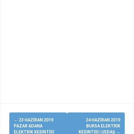
Yazı
←
23 HAZIRAN 2019
24 HAZIRAN 2019
dolaşımı
PAZAR ADANA
BURSA ELEKTRIK
ELEKTRIK KESINTISI
KESINTISI | UEDAŞ
→