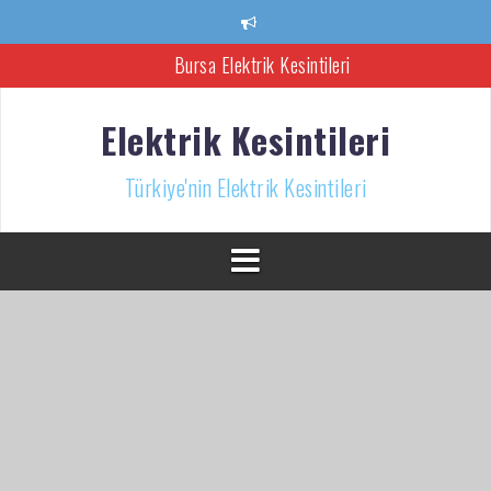
İçeriğe
atla
Bursa Elektrik Kesintileri
Ankara Elektrik Kesintisi
Elektrik Kesintileri
Türkiye’nin Elektrik Kesintileri Haber Kaynağı
Türkiye'nin Elektrik Kesintileri
İzmir Elektrik Kesintisi