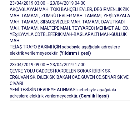
23/04/2019 03:00 – 23/04/2019 04:00
AKÇAĞLAYAN MAH. TOKİ BAHÇELİ EVLER, DEĞİRMENLİKIZIK
MAH. TAMAMI , ZÜMRÜTEVLER MAH. TAMAMI, YEŞİLYAYALA
MAH. TAMAMI, SIRACEVİZLER MAH. TAMAMI, DAVUTKADI
MAH. TAMAMI, MALTEPE MAH. TEYYARECİ MEHMET ALİ CD,
YEŞİLYAYLA CDTELEFERİK MAH-BAGLARALTI MAH-GÜLLÜK
MAH.
TEİAŞ TRAFO BAKIMI İÇİN sebebiyle aşağıdaki adreslere
elektrik verilemeyecektir.
(Yıldırım İlçesi)
23/04/2019 09:00 – 23/04/2019 17:00
ÇEVRE YOLU CADDESİ KARDELEN SOKAK İBİBİK SK.
ERGUVAN SK. DİLEK SK. BAKAN CAD.GÜVEN CD.SENAR SK.VE
CİVARI
YENİ TESİSİN DEVREYE ALINMASI sebebiyle aşağıdaki
adreslere elektrik verilemeyecektir.
(Gemlik İlçesi)