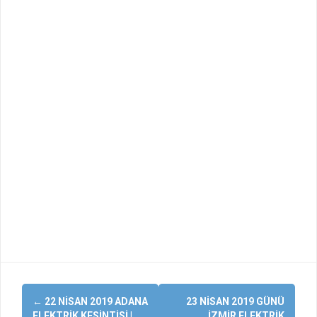
Yazı
←
22 NISAN 2019 ADANA
23 NISAN 2019 GÜNÜ
ELEKTRIK KESINTISI |
İZMIR ELEKTRIK