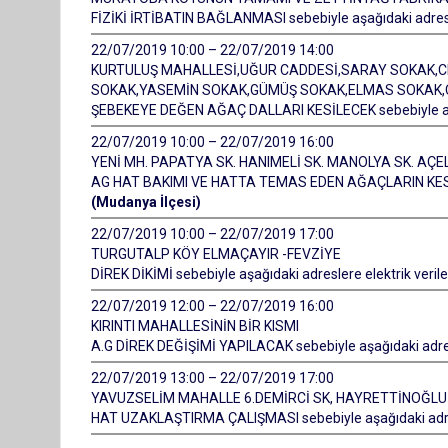
FİZİKİ İRTİBATIN BAĞLANMASI sebebiyle aşağıdaki adresle
22/07/2019 10:00 – 22/07/2019 14:00
KURTULUŞ MAHALLESİ,UĞUR CADDESİ,SARAY SOKAK,CE
SOKAK,YASEMİN SOKAK,GÜMÜŞ SOKAK,ELMAS SOKAK,Ç
ŞEBEKEYE DEĞEN AĞAÇ DALLARI KESİLECEK sebebiyle aşağ
22/07/2019 10:00 – 22/07/2019 16:00
YENİ MH. PAPATYA SK. HANIMELİ SK. MANOLYA SK. AÇEL
AG HAT BAKIMI VE HATTA TEMAS EDEN AĞAÇLARIN KESİM İŞ
(Mudanya İlçesi)
22/07/2019 10:00 – 22/07/2019 17:00
TURGUTALP KÖY ELMAÇAYIR -FEVZİYE
DİREK DİKİMİ sebebiyle aşağıdaki adreslere elektrik veri
22/07/2019 12:00 – 22/07/2019 16:00
KIRINTI MAHALLESİNİN BİR KISMI
A.G DİREK DEĞİŞİMİ YAPILACAK sebebiyle aşağıdaki adres
22/07/2019 13:00 – 22/07/2019 17:00
YAVUZSELİM MAHALLE 6.DEMİRCİ SK, HAYRETTİNOĞLU CD
HAT UZAKLAŞTIRMA ÇALIŞMASI sebebiyle aşağıdaki adresl