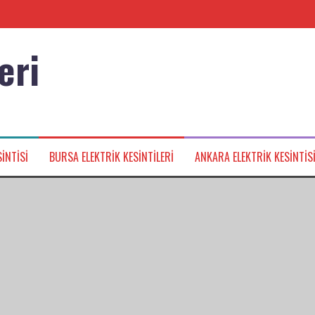
eri
nağı
INTISI
BURSA ELEKTRIK KESINTILERI
ANKARA ELEKTRIK KESINTIS