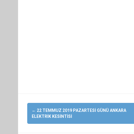
Yazı
←
22 TEMMUZ 2019 PAZARTESI GÜNÜ ANKARA
dolaşımı
ELEKTRIK KESINTISI