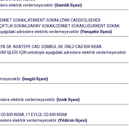
re elektrik verilemeyecektir.
(Gemlik İlçesi)
NNET SOKAK,,ATAKENT SOKAK,İZNİK CADDESİ,SEHER
İFTLİK SOKAK,SARAY SOKAK,CENNET SOKAK,UĞURKENT SOKAK.
ıdaki adreslere elektrik verilemeyecektir.
(Yenişehir İlçesi)
YA SK. ADATEPE CAD. SÜMBÜL SK. ÜNLÜ CAD BİR KISMI.
LERİ İÇİN sebebiyle aşağıdaki adreslere elektrik verilemeyecektir.
lemeyecektir.
(İnegöl İlçesi)
lere elektrik verilemeyecektir.
(İznik İlçesi)
 BİR KISMI, 11 EYLÜL CD BİR KISMI
ere elektrik verilemeyecektir.
(Yıldırım İlçesi)