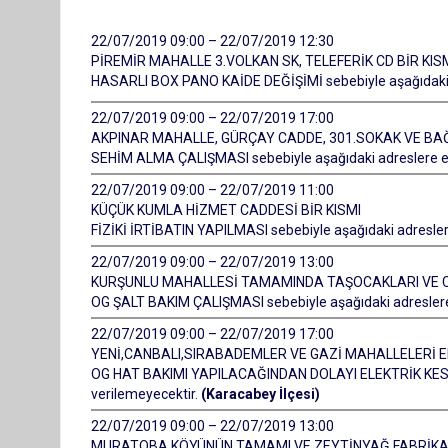
22/07/2019 09:00 – 22/07/2019 12:30
PİREMİR MAHALLE 3.VOLKAN SK, TELEFERİK CD BİR KISMI
HASARLI BOX PANO KAİDE DEĞİŞİMİ sebebiyle aşağıdaki a
22/07/2019 09:00 – 22/07/2019 17:00
AKPINAR MAHALLE, GÜRÇAY CADDE, 301.SOKAK VE BAĞ
SEHİM ALMA ÇALIŞMASI sebebiyle aşağıdaki adreslere ele
22/07/2019 09:00 – 22/07/2019 11:00
KÜÇÜK KUMLA HİZMET CADDESİ BİR KISMI
FİZİKİ İRTİBATIN YAPILMASI sebebiyle aşağıdaki adreslere
22/07/2019 09:00 – 22/07/2019 13:00
KURŞUNLU MAHALLESİ TAMAMINDA TAŞOCAKLARI VE C
OG ŞALT BAKIM ÇALIŞMASI sebebiyle aşağıdaki adreslere 
22/07/2019 09:00 – 22/07/2019 17:00
YENİ,CANBALI,SIRABADEMLER VE GAZİ MAHALLELERİ E
OG HAT BAKIMI YAPILACAĞINDAN DOLAYI ELEKTRİK KESİNT
verilemeyecektir.
(Karacabey İlçesi)
22/07/2019 09:00 – 22/07/2019 13:00
MURATOBA KÖYÜNÜN TAMAMI VE ZEYTİNYAĞ FABRİKA