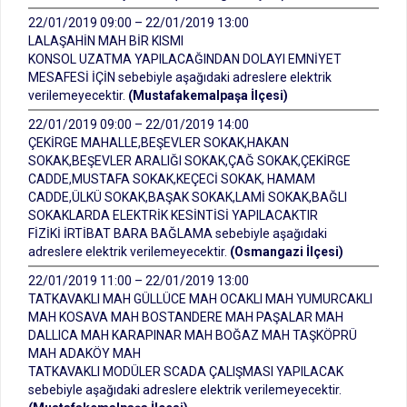
22/01/2019 09:00 – 22/01/2019 13:00
LALAŞAHİN MAH BİR KISMI
KONSOL UZATMA YAPILACAĞINDAN DOLAYI EMNİYET
MESAFESİ İÇİN sebebiyle aşağıdaki adreslere elektrik
verilemeyecektir.
(Mustafakemalpaşa İlçesi)
22/01/2019 09:00 – 22/01/2019 14:00
ÇEKİRGE MAHALLE,BEŞEVLER SOKAK,HAKAN
SOKAK,BEŞEVLER ARALIĞI SOKAK,ÇAĞ SOKAK,ÇEKİRGE
CADDE,MUSTAFA SOKAK,KEÇECİ SOKAK, HAMAM
CADDE,ÜLKÜ SOKAK,BAŞAK SOKAK,LAMİ SOKAK,BAĞLI
SOKAKLARDA ELEKTRİK KESİNTİSİ YAPILACAKTIR
FİZİKİ İRTİBAT BARA BAĞLAMA sebebiyle aşağıdaki
adreslere elektrik verilemeyecektir.
(Osmangazi İlçesi)
22/01/2019 11:00 – 22/01/2019 13:00
TATKAVAKLI MAH GÜLLÜCE MAH OCAKLI MAH YUMURCAKLI
MAH KOSAVA MAH BOSTANDERE MAH PAŞALAR MAH
DALLICA MAH KARAPINAR MAH BOĞAZ MAH TAŞKÖPRÜ
MAH ADAKÖY MAH
TATKAVAKLI MODÜLER SCADA ÇALIŞMASI YAPILACAK
sebebiyle aşağıdaki adreslere elektrik verilemeyecektir.