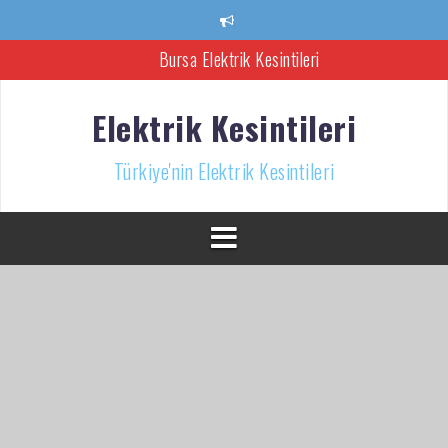
İçeriğe
atla
Bursa Elektrik Kesintileri
Ankara Elektrik Kesintisi
Elektrik Kesintileri
Türkiye’nin Elektrik Kesintileri Haber Kaynağı
Türkiye'nin Elektrik Kesintileri
İzmir Elektrik Kesintisi