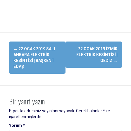
Yazı
←
22 OCAK 2019 SALI
22 OCAK 2019 İZMIR
dolaşımı
ANKARA ELEKTRIK
ELEKTRIK KESINTISI |
KESINTISI | BAŞKENT
GEDIZ
→
EDAŞ
Bir yanıt yazın
E-posta adresiniz yayınlanmayacak.
Gerekli alanlar
*
ile
işaretlenmişlerdir
Yorum
*