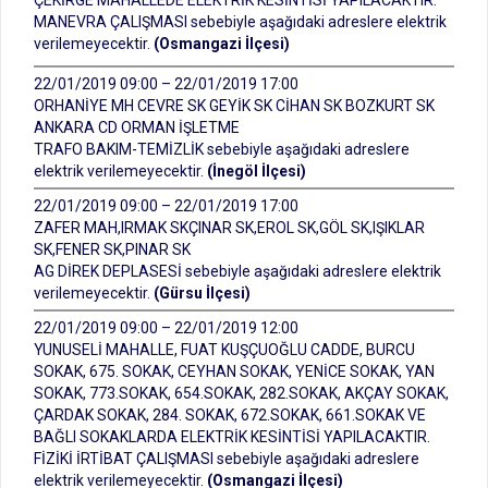
ÇEKİRGE MAHALLEDE ELEKTRİK KESİNTİSİ YAPILACAKTIR.
MANEVRA ÇALIŞMASI sebebiyle aşağıdaki adreslere elektrik
verilemeyecektir.
(Osmangazi İlçesi)
22/01/2019 09:00 – 22/01/2019 17:00
ORHANİYE MH CEVRE SK GEYİK SK CİHAN SK BOZKURT SK
ANKARA CD ORMAN İŞLETME
TRAFO BAKIM-TEMİZLİK sebebiyle aşağıdaki adreslere
elektrik verilemeyecektir.
(İnegöl İlçesi)
22/01/2019 09:00 – 22/01/2019 17:00
ZAFER MAH,IRMAK SKÇINAR SK,EROL SK,GÖL SK,IŞIKLAR
SK,FENER SK,PINAR SK
AG DİREK DEPLASESİ sebebiyle aşağıdaki adreslere elektrik
verilemeyecektir.
(Gürsu İlçesi)
22/01/2019 09:00 – 22/01/2019 12:00
YUNUSELİ MAHALLE, FUAT KUŞÇUOĞLU CADDE, BURCU
SOKAK, 675. SOKAK, CEYHAN SOKAK, YENİCE SOKAK, YAN
SOKAK, 773.SOKAK, 654.SOKAK, 282.SOKAK, AKÇAY SOKAK,
ÇARDAK SOKAK, 284. SOKAK, 672.SOKAK, 661.SOKAK VE
BAĞLI SOKAKLARDA ELEKTRİK KESİNTİSİ YAPILACAKTIR.
FİZİKİ İRTİBAT ÇALIŞMASI sebebiyle aşağıdaki adreslere
elektrik verilemeyecektir.
(Osmangazi İlçesi)