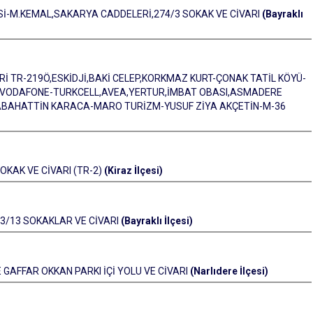
İ-M.KEMAL,SAKARYA CADDELERİ,274/3 SOKAK VE CİVARI
(Bayraklı
İ TR-219Ö,ESKİDJİ,BAKİ CELEP,KORKMAZ KURT-ÇONAK TATİL KÖYÜ-
 VODAFONE-TURKCELL,AVEA,YERTUR,İMBAT OBASI,ASMADERE
,SABAHATTİN KARACA-MARO TURİZM-YUSUF ZİYA AKÇETİN-M-36
KAK VE CİVARI (TR-2)
(Kiraz İlçesi)
3/13 SOKAKLAR VE CİVARI
(Bayraklı İlçesi)
 GAFFAR OKKAN PARKI İÇİ YOLU VE CİVARI
(Narlıdere İlçesi)