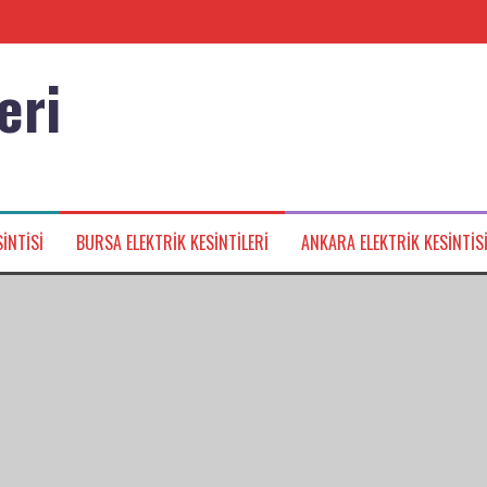
eri
nağı
INTISI
BURSA ELEKTRIK KESINTILERI
ANKARA ELEKTRIK KESINTIS