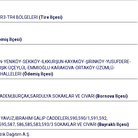
TR3-TR4 BÖLGELERİ
(Tire İlçesi)
miş İlçesi)
N-YENİKÖY-SEKİKÖY-İLKKURŞUN-KAYAKÖY-ŞİRİNKÖY-YUSUFDERE-
İ-IŞIK-ÜÇEYLÜL-EMMİOĞLU-KARAKOVA-ORTAKÖY-ÜZÜMLÜ-
HALLELERİ
(Ödemiş İlçesi)
BADEM,BURÇAK,SARDULYA SOKAKLAR VE CİVARI
(Bornova İlçesi)
AVUZ,İBRAHİM GALİP CADDELERİ,590,590/1,591,592,
4, 595,587, 586,585,583,593/3 SOKAKLAR VE CİVARI
(Bayraklı İlçesi)
rik Dağıtım A.Ş.