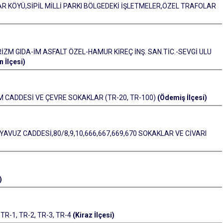
R KÖYÜ,SİPİL MİLLİ PARKI BÖLGEDEKİ İŞLETMELER,ÖZEL TRAFOLAR
ZM GIDA-İM ASFALT ÖZEL-HAMUR KİREÇ İNŞ. SAN.TİC.-SEVGİ ULU
 İlçesi)
 CADDESİ VE ÇEVRE SOKAKLAR (TR-20, TR-100)
(Ödemiş İlçesi)
AVUZ CADDESİ,80/8,9,10,666,667,669,670 SOKAKLAR VE CİVARI
)
-1, TR-2, TR-3, TR-4
(Kiraz İlçesi)