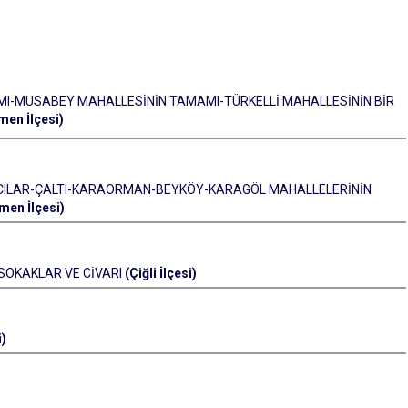
MI-MUSABEY MAHALLESİNİN TAMAMI-TÜRKELLİ MAHALLESİNİN BİR
en İlçesi)
ĞCILAR-ÇALTI-KARAORMAN-BEYKÖY-KARAGÖL MAHALLELERİNİN
en İlçesi)
SOKAKLAR VE CİVARI
(Çiğli İlçesi)
i)