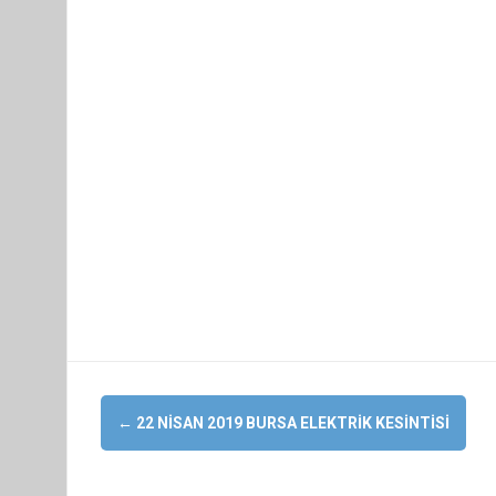
Yazı
←
22 NISAN 2019 BURSA ELEKTRIK KESINTISI
dolaşımı