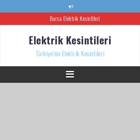
İçeriğe
atla
Bursa Elektrik Kesintileri
Ankara Elektrik Kesintisi
Elektrik Kesintileri
Türkiye’nin Elektrik Kesintileri Haber Kaynağı
Türkiye'nin Elektrik Kesintileri
İzmir Elektrik Kesintisi