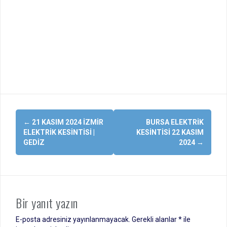
Yazı
←
21 KASIM 2024 İZMIR
BURSA ELEKTRIK
dolaşımı
ELEKTRIK KESINTISI |
KESINTISI 22 KASIM
GEDIZ
2024
→
Bir yanıt yazın
E-posta adresiniz yayınlanmayacak.
Gerekli alanlar
*
ile