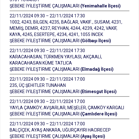
ŞEBEKE İYİLEŞTİRME ÇALIŞMALARI
(Yenimahalle İlçesi)
22/11/2024 09:30 – 22/11/2024 17:30
1002, 4243, BİLGEN, 4235, BAĞLAR, VAKIF.., SUSAM, 4231,
MEMİŞ, DEMİR, 4237, REYHAN, 4244, 4239, 4242, VAKIF,
KAYA, 4245, ESERTEPE, 4234, 4241, 1055 İNCEK
ŞEBEKE İYİLEŞTİRME ÇALIŞMALARI
(Gölbaşı İlçesi)
22/11/2024 09:30 – 22/11/2024 17:30
KARACAHASAN, TÜRKMEN YAYLASI, AKÇAALİ,
KARACAHASAN KÜME TATLICA
ŞEBEKE İYİLEŞTİRME ÇALIŞMALARI
(Elmadağ İlçesi)
22/11/2024 09:30 – 22/11/2024 17:00
235, ÜÇ ŞEHİTLER TUNAHAN
ŞEBEKE İYİLEŞTİRME ÇALIŞMALARI
(Etimesgut İlçesi)
22/11/2024 09:30 – 22/11/2024 17:00
YAYLA ÇAMKÖY, AVŞARLAR, MEŞELER, ÇAMKÖY KARGALI
ŞEBEKE İYİLEŞTİRME ÇALIŞMALARI
(Çamlıdere İlçesi)
22/11/2024 09:30 – 22/11/2024 17:00
BALÇİÇEK, AYAŞ ANKARA, UĞURÇAYIRI HACIRECEP
ŞEBEKE İYİLEŞTİRME ÇALIŞMALARI
(Ayaş İlçesi)