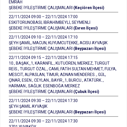
EMRAH
ŞEBEKE İYİLEŞTİRME ÇALIŞMALARI
(Keçiören İlçesi)
22/11/2024 09:00 – 22/11/2024 17:00
ESKİTORUNOBASI, İBRAHİMBEYLİ, SEYMENLİ
ŞEBEKE İYİLEŞTİRME ÇALIŞMALARI
(Evren İlçesi)
22/11/2024 09:10 – 22/11/2024 17:10
ŞEYH ŞAMİL, MACUN, KUYUMCUTEKKE, ACISU AYVAŞIK
ŞEBEKE İYİLEŞTİRME ÇALIŞMALARI
(Beypazarı İlçesi)
22/11/2024 09:15 – 22/11/2024 17:15
10., BAŞAK_1, KARANFİL., KUTUÖREN, MERKEZ, TURGUT
REİS., TURGUT ÖZAL., CAMİ, FATİH SULTAN MEHMET, FULYA,
MESCİT, ALPASLAN, TİMUR, ADNAN MENDERES.., GÜL,
ÇINAR, ESEN., CEYLAN., BAYIR_1, BURCU., ATATÜRK..,
HARMAN., SAĞLIK. ESENBOĞA MERKEZ
ŞEBEKE İYİLEŞTİRME ÇALIŞMALARI
(Çubuk İlçesi)
22/11/2024 09:30 – 22/11/2024 17:30
ŞEYH ŞAMİL AYVAŞIK
ŞEBEKE İYİLEŞTİRME ÇALIŞMALARI
(Beypazarı İlçesi)
22/11/2024 09:30 – 22/11/2024 17:30
3701 YUVAKÖY