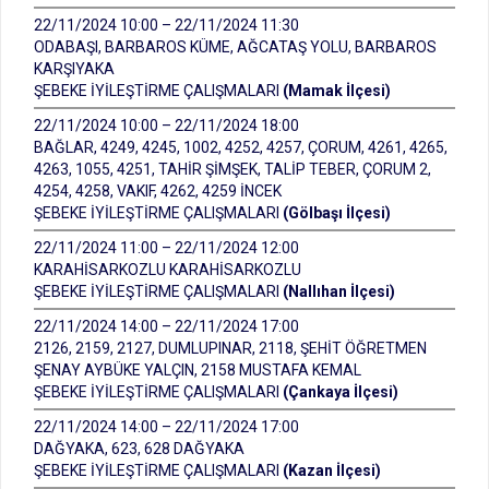
22/11/2024 10:00 – 22/11/2024 11:30
ODABAŞI, BARBAROS KÜME, AĞCATAŞ YOLU, BARBAROS
KARŞIYAKA
ŞEBEKE İYİLEŞTİRME ÇALIŞMALARI
(Mamak İlçesi)
22/11/2024 10:00 – 22/11/2024 18:00
BAĞLAR, 4249, 4245, 1002, 4252, 4257, ÇORUM, 4261, 4265,
4263, 1055, 4251, TAHİR ŞİMŞEK, TALİP TEBER, ÇORUM 2,
4254, 4258, VAKIF, 4262, 4259 İNCEK
ŞEBEKE İYİLEŞTİRME ÇALIŞMALARI
(Gölbaşı İlçesi)
22/11/2024 11:00 – 22/11/2024 12:00
KARAHİSARKOZLU KARAHİSARKOZLU
ŞEBEKE İYİLEŞTİRME ÇALIŞMALARI
(Nallıhan İlçesi)
22/11/2024 14:00 – 22/11/2024 17:00
2126, 2159, 2127, DUMLUPINAR, 2118, ŞEHİT ÖĞRETMEN
ŞENAY AYBÜKE YALÇIN, 2158 MUSTAFA KEMAL
ŞEBEKE İYİLEŞTİRME ÇALIŞMALARI
(Çankaya İlçesi)
22/11/2024 14:00 – 22/11/2024 17:00
DAĞYAKA, 623, 628 DAĞYAKA
ŞEBEKE İYİLEŞTİRME ÇALIŞMALARI
(Kazan İlçesi)