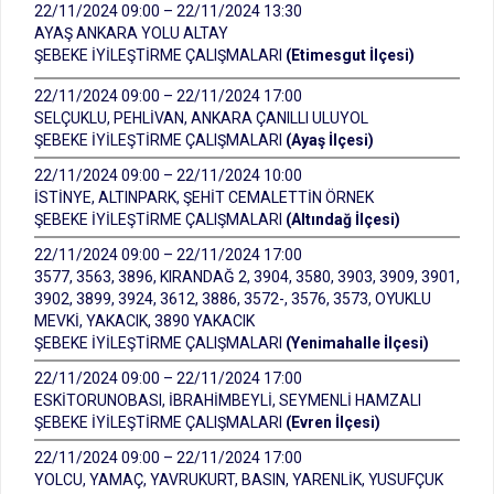
22/11/2024 09:00 – 22/11/2024 13:30
AYAŞ ANKARA YOLU ALTAY
ŞEBEKE İYİLEŞTİRME ÇALIŞMALARI
(Etimesgut İlçesi)
22/11/2024 09:00 – 22/11/2024 17:00
SELÇUKLU, PEHLİVAN, ANKARA ÇANILLI ULUYOL
ŞEBEKE İYİLEŞTİRME ÇALIŞMALARI
(Ayaş İlçesi)
22/11/2024 09:00 – 22/11/2024 10:00
İSTİNYE, ALTINPARK, ŞEHİT CEMALETTİN ÖRNEK
ŞEBEKE İYİLEŞTİRME ÇALIŞMALARI
(Altındağ İlçesi)
22/11/2024 09:00 – 22/11/2024 17:00
3577, 3563, 3896, KIRANDAĞ 2, 3904, 3580, 3903, 3909, 3901,
3902, 3899, 3924, 3612, 3886, 3572-, 3576, 3573, OYUKLU
MEVKİ, YAKACIK, 3890 YAKACIK
ŞEBEKE İYİLEŞTİRME ÇALIŞMALARI
(Yenimahalle İlçesi)
22/11/2024 09:00 – 22/11/2024 17:00
ESKİTORUNOBASI, İBRAHİMBEYLİ, SEYMENLİ HAMZALI
ŞEBEKE İYİLEŞTİRME ÇALIŞMALARI
(Evren İlçesi)
22/11/2024 09:00 – 22/11/2024 17:00
YOLCU, YAMAÇ, YAVRUKURT, BASIN, YARENLİK, YUSUFÇUK