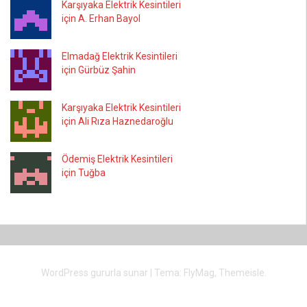
Karşıyaka Elektrik Kesintileri
için A. Erhan Bayol
Elmadağ Elektrik Kesintileri
için Gürbüz Şahin
Karşıyaka Elektrik Kesintileri
için Ali Rıza Haznedaroğlu
Ödemiş Elektrik Kesintileri
için Tuğba
WordPress gururla sunar
|
Tema:
FlyMag
, Themeisle.
İstanbul
İzmir
Bursa
Ankara