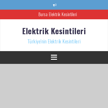
İçeriğe
atla
Bursa Elektrik Kesintileri
Ankara Elektrik Kesintisi
Elektrik Kesintileri
Türkiye’nin Elektrik Kesintileri Haber Kaynağı
Türkiye'nin Elektrik Kesintileri
İzmir Elektrik Kesintisi