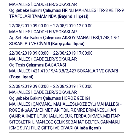
MAHALLESİ, CADDELER/SOKAKLAR
Og Şebeke Bakım Çalışması FIRINLI MAHALLESİ,TR-8 VE TR-9
TRAFOLARI TAMAMINDA
(Bayındır İlçesi)
22/08/2019 09:00:00 – 22/08/2019 12:00:00
MAHALLESİ, CADDELER/SOKAKLAR
Ag Şebeke Bakım Çalışması AKSOY MAHALLESİ,1748,1751
SOKAKLAR VE CİVARI
(Karşıyaka İlçesi)
22/08/2019 09:00:00 – 22/08/2019 17:00:00
MAHALLESİ, CADDELER/SOKAKLAR
Og Tesis Çalışması BAĞARASI
MAHALLESİ,421,419,19/4,3,8/2,427 SOKAKLAR VE CİVARI
(Foça İlçesi)
22/08/2019 09:00:00 – 22/08/2019 17:00:00
MAHALLESİ, CADDELER/SOKAKLAR
Og Şebeke Bakım Çalışması HOROZ GEDİĞİ
MAHALLESİ,ÇAKMAKLI MAHALLESİ,KOZBEYLİ MAHALLESİ -
ROGE İNŞAAT,MEHMET AKİF BİLİR,EMRE ERİM,NESLİHAN
ÇAKIR,AHMET UFUK,HALİL KÜÇÜK, FERDA DİKMEN,MEHTAP
SİTESİ,ETKİ LİMAN,EGE ÇELİK,SEBAHAT BELTEN,ÇAKMAKLI
İÇME SUYU FİLİZ ÇİFTÇİ VE CİVARI
(Aliağa İlçesi)