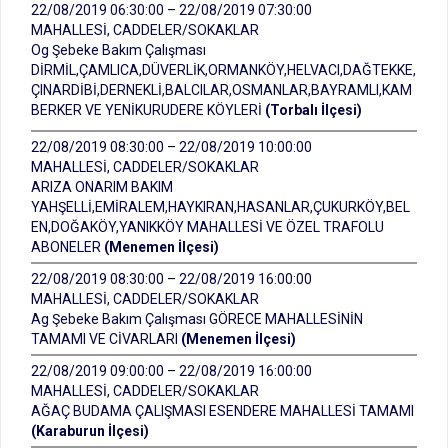
22/08/2019 06:30:00 – 22/08/2019 07:30:00
MAHALLESİ, CADDELER/SOKAKLAR
Og Şebeke Bakım Çalışması
DİRMİL,ÇAMLICA,DÜVERLİK,ORMANKÖY,HELVACI,DAĞTEKKE,
ÇINARDİBİ,DERNEKLİ,BALCILAR,OSMANLAR,BAYRAMLI,KAM
BERKER VE YENİKURUDERE KÖYLERİ
(Torbalı İlçesi)
22/08/2019 08:30:00 – 22/08/2019 10:00:00
MAHALLESİ, CADDELER/SOKAKLAR
ARIZA ONARIM BAKIM
YAHŞELLİ,EMİRALEM,HAYKIRAN,HASANLAR,ÇUKURKÖY,BEL
EN,DOĞAKÖY,YANIKKÖY MAHALLESİ VE ÖZEL TRAFOLU
ABONELER
(Menemen İlçesi)
22/08/2019 08:30:00 – 22/08/2019 16:00:00
MAHALLESİ, CADDELER/SOKAKLAR
Ag Şebeke Bakım Çalışması GÖRECE MAHALLESİNİN
TAMAMI VE CİVARLARI
(Menemen İlçesi)
22/08/2019 09:00:00 – 22/08/2019 16:00:00
MAHALLESİ, CADDELER/SOKAKLAR
AĞAÇ BUDAMA ÇALIŞMASI ESENDERE MAHALLESİ TAMAMI
(Karaburun İlçesi)