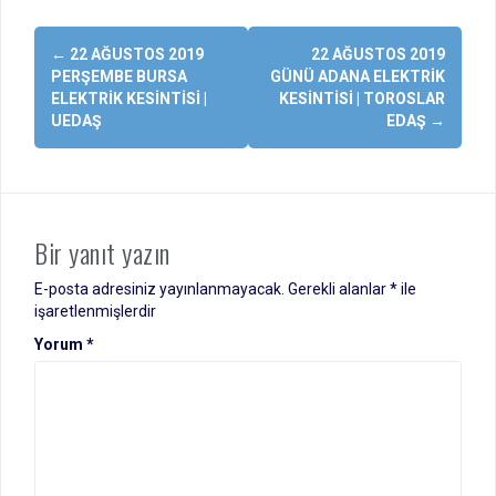
Yazı
←
22 AĞUSTOS 2019
22 AĞUSTOS 2019
dolaşımı
PERŞEMBE BURSA
GÜNÜ ADANA ELEKTRIK
ELEKTRIK KESINTISI |
KESINTISI | TOROSLAR
UEDAŞ
EDAŞ
→
Bir yanıt yazın
E-posta adresiniz yayınlanmayacak.
Gerekli alanlar
*
ile
işaretlenmişlerdir
Yorum
*