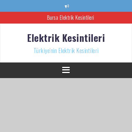
İçeriğe
atla
Bursa Elektrik Kesintileri
Ankara Elektrik Kesintisi
Elektrik Kesintileri
Türkiye’nin Elektrik Kesintileri Haber Kaynağı
Türkiye'nin Elektrik Kesintileri
İzmir Elektrik Kesintisi