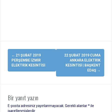
Yazı
←
21 ŞUBAT 2019
22 ŞUBAT 2019 CUMA
dolaşımı
PERŞEMBE İZMIR
ANKARA ELEKTRIK
ELEKTRIK KESINTISI
KESINTISI | BAŞKENT
EDAŞ
→
Bir yanıt yazın
E-posta adresiniz yayınlanmayacak.
Gerekli alanlar
*
ile
işaretlenmişlerdir