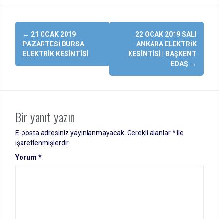
Yazı
←
21 OCAK 2019
22 OCAK 2019 SALI
dolaşımı
PAZARTESI BURSA
ANKARA ELEKTRIK
ELEKTRIK KESINTISI
KESINTISI | BAŞKENT
EDAŞ
→
Bir yanıt yazın
E-posta adresiniz yayınlanmayacak.
Gerekli alanlar
*
ile
işaretlenmişlerdir
Yorum
*