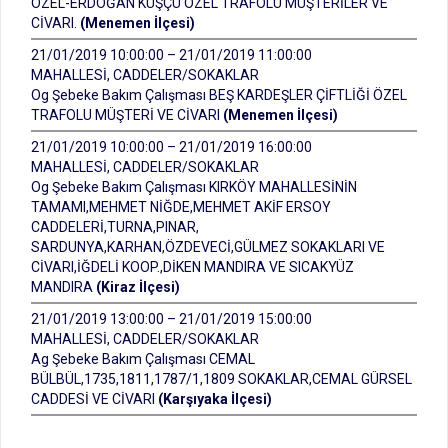
ÖZEL-ERDOĞAN KUŞÇU ÖZEL TRAFOLU MÜŞTERİLER VE
CİVARI.
(Menemen İlçesi)
21/01/2019 10:00:00 – 21/01/2019 11:00:00
MAHALLESİ, CADDELER/SOKAKLAR
Og Şebeke Bakım Çalışması BEŞ KARDEŞLER ÇİFTLİĞİ ÖZEL
TRAFOLU MÜŞTERİ VE CİVARI
(Menemen İlçesi)
21/01/2019 10:00:00 – 21/01/2019 16:00:00
MAHALLESİ, CADDELER/SOKAKLAR
Og Şebeke Bakım Çalışması KIRKÖY MAHALLESİNİN
TAMAMI,MEHMET NİĞDE,MEHMET AKİF ERSOY
CADDELERİ,TURNA,PINAR,
SARDUNYA,KARHAN,ÖZDEVECİ,GÜLMEZ SOKAKLARI VE
CİVARI,İĞDELİ KOOP.,DİKEN MANDIRA VE SICAKYÜZ
MANDIRA
(Kiraz İlçesi)
21/01/2019 13:00:00 – 21/01/2019 15:00:00
MAHALLESİ, CADDELER/SOKAKLAR
Ag Şebeke Bakım Çalışması CEMAL
BÜLBÜL,1735,1811,1787/1,1809 SOKAKLAR,CEMAL GÜRSEL
CADDESİ VE CİVARI
(Karşıyaka İlçesi)