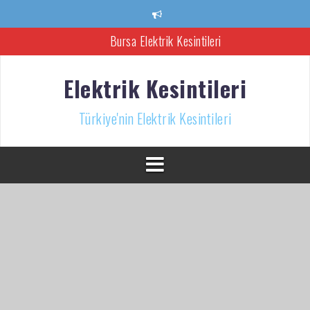
İçeriğe
atla
Bursa Elektrik Kesintileri
Ankara Elektrik Kesintisi
Elektrik Kesintileri
Türkiye’nin Elektrik Kesintileri Haber Kaynağı
Türkiye'nin Elektrik Kesintileri
İzmir Elektrik Kesintisi