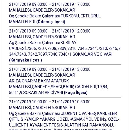
21/01/2019 09:00:00 – 21/01/2019 17:00:00
MAHALLESİ, CADDELER/SOKAKLAR
Og Şebeke Bakım Çalışması TÜRKÖNÜ, ERTUĞRUL
MAHALLELERİ
(Ödemiş İlçesi)
21/01/2019 09:00:00 – 21/01/2019 12:00:00
MAHALLESİ, CADDELER/SOKAKLAR
Ag Şebeke Bakım Çalışması KUBİLAY
CADDESİ,7306,7307,7308,7309,7310,7345,7344,7310,7345,7
344,7343, 7342,7097,7340,7340/1 SOKAKLAR VE CİVARI
(Karşıyaka İlçesi)
21/01/2019 09:00:00 – 21/01/2019 13:00:00
MAHALLESİ, CADDELER/SOKAKLAR
ARIZA ONARIM BAKIM ATATÜRK
MAHALLESİ,ÇANDEDE,SEVGİ,BARIŞ CADDELERİ,19,84,
50,11,9 SOKAKLAR VE CİVARI
(Foça İlçesi)
21/01/2019 10:00:00 – 21/01/2019 10:30:00
MAHALLESİ, CADDELER/SOKAKLAR
Og Şebeke Bakım Çalışması ULUKENT OVA -BEŞ KARDELER
ÇİFTLİĞİ-YAKUP YAKARGİL ÖZEL-ASMAK YOL VE İNŞ. ÖZEL-
ULUKENT HAYVAN ENT.TESİS-ALATTİN KAHRAMANOĞLU