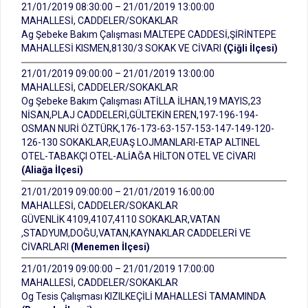
21/01/2019 08:30:00 – 21/01/2019 13:00:00
MAHALLESİ, CADDELER/SOKAKLAR
Ag Şebeke Bakım Çalışması MALTEPE CADDESİ,ŞİRİNTEPE
MAHALLESİ KISMEN,8130/3 SOKAK VE CİVARI
(Çiğli İlçesi)
21/01/2019 09:00:00 – 21/01/2019 13:00:00
MAHALLESİ, CADDELER/SOKAKLAR
Og Şebeke Bakım Çalışması ATİLLA İLHAN,19 MAYIS,23
NİSAN,PLAJ CADDELERİ,GÜLTEKİN EREN,197-196-194-
OSMAN NURİ ÖZTÜRK,176-173-63-157-153-147-149-120-
126-130 SOKAKLAR,EUAŞ LOJMANLARI-ETAP ALTINEL
OTEL-TABAKÇI OTEL-ALİAĞA HİLTON OTEL VE CİVARI
(Aliağa İlçesi)
21/01/2019 09:00:00 – 21/01/2019 16:00:00
MAHALLESİ, CADDELER/SOKAKLAR
GÜVENLİK 4109,4107,4110 SOKAKLAR,VATAN
,STADYUM,DOĞU,VATAN,KAYNAKLAR CADDELERİ VE
CİVARLARI
(Menemen İlçesi)
21/01/2019 09:00:00 – 21/01/2019 17:00:00
MAHALLESİ, CADDELER/SOKAKLAR
Og Tesis Çalışması KIZILKEÇİLİ MAHALLESİ TAMAMINDA