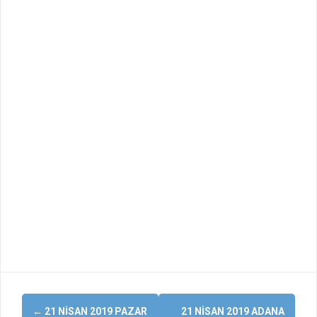
Yazı
←
21 NISAN 2019 PAZAR
21 NISAN 2019 ADANA