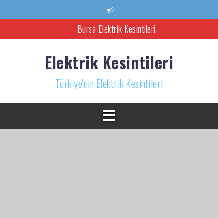
İçeriğe
atla
Bursa Elektrik Kesintileri
Ankara Elektrik Kesintisi
Elektrik Kesintileri
Türkiye’nin Elektrik Kesintileri Haber Kaynağı
Türkiye'nin Elektrik Kesintileri
İzmir Elektrik Kesintisi