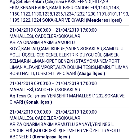
Ag Şebeke Bakım Çalışması HAKKI EFENDİ,FİLİZ,29
EKİM,KENAN EVREN,KAMİL ESER CADDELERİ,1144,1148,
1150,1122,1130,1238,1236,1234,1232,1230,1191,8101,1193,
1195,1222,1224 SOKAKLAR VE CİVARI
(Menderes İlçesi)
21/04/2019 09:00:00 – 21/04/2019 17:00:00
MAHALLESİ, CADDELER/SOKAKLAR
ARIZA ONARIM BAKIM SAMURLU
KÖYÜ,KANTAR,ÇAMLIKDERE,YAREN SOKAKLAR,SAMURLU
YOLU-ÜÇSEL-GES GENEL ELEKTRİK-DUYGU GÜL ŞİMSEK-
SELMARİN LİMAN-OPET BENZİN İSTASYONU-NEMPORT
LİMAN,ALFA-NEMPORT,ALFA DOLUM TESİSİ,NEMRUT LİMAN
BORU HATTI,TURKCELL VE CİVARİ
(Aliağa İlçesi)
21/04/2019 09:00:00 – 21/04/2019 17:00:00
MAHALLESİ, CADDELER/SOKAKLAR
Ag Tesis Çalışması YENİŞEHİR MAHALLESİ,1202 SOKAK VE
CİVARI
(Konak İlçesi)
21/04/2019 09:00:00 – 21/04/2019 12:00:00
MAHALLESİ, CADDELER/SOKAKLAR
ARIZA ONARIM BAKIM ARMUTLU SANAYİ,YENİ NESİL
CADDELERİ ,BÖLGEDEKİ İŞLETMELER VE ÖZEL TRAFOLU
ABONELER
(Kemalpaşa İlçesi)