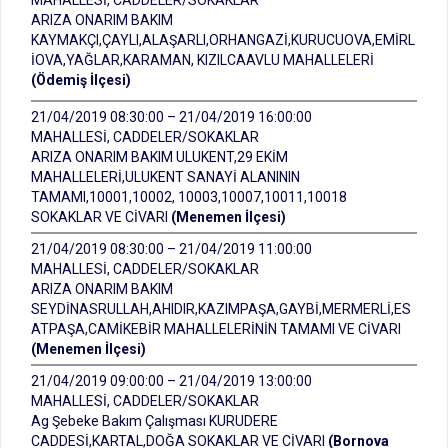
MAHALLESİ, CADDELER/SOKAKLAR
ARIZA ONARIM BAKIM
KAYMAKÇI,ÇAYLI,ALAŞARLI,ORHANGAZİ,KURUCUOVA,EMİRL
İOVA,YAĞLAR,KARAMAN, KIZILCAAVLU MAHALLELERİ
(Ödemiş İlçesi)
21/04/2019 08:30:00 – 21/04/2019 16:00:00
MAHALLESİ, CADDELER/SOKAKLAR
ARIZA ONARIM BAKIM ULUKENT,29 EKİM
MAHALLELERİ,ULUKENT SANAYİ ALANININ
TAMAMI,10001,10002, 10003,10007,10011,10018
SOKAKLAR VE CİVARI
(Menemen İlçesi)
21/04/2019 08:30:00 – 21/04/2019 11:00:00
MAHALLESİ, CADDELER/SOKAKLAR
ARIZA ONARIM BAKIM
SEYDİNASRULLAH,AHIDIR,KAZIMPAŞA,GAYBİ,MERMERLİ,ES
ATPAŞA,CAMİKEBİR MAHALLELERİNİN TAMAMI VE CİVARI
(Menemen İlçesi)
21/04/2019 09:00:00 – 21/04/2019 13:00:00
MAHALLESİ, CADDELER/SOKAKLAR
Ag Şebeke Bakım Çalışması KURUDERE
CADDESİ,KARTAL,DOĞA SOKAKLAR VE CİVARI
(Bornova