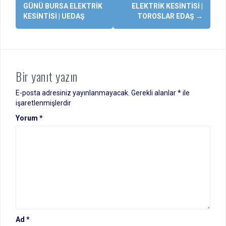
dolaşımı
GÜNÜ BURSA ELEKTRIK
ELEKTRIK KESINTISI |
KESINTISI | UEDAŞ
TOROSLAR EDAŞ
→
Bir yanıt yazın
E-posta adresiniz yayınlanmayacak.
Gerekli alanlar
*
ile
işaretlenmişlerdir
Yorum
*
Ad
*