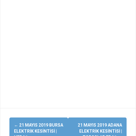
Yazı
←
21 MAYIS 2019 BURSA
21 MAYIS 2019 ADANA
dolaşımı
ELEKTRIK KESINTISI |
ELEKTRIK KESINTISI |