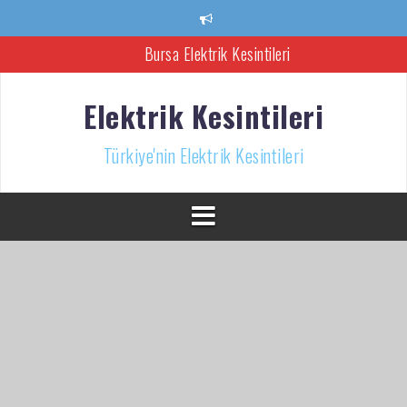
İçeriğe
atla
Bursa Elektrik Kesintileri
Ankara Elektrik Kesintisi
Elektrik Kesintileri
Türkiye’nin Elektrik Kesintileri Haber Kaynağı
Türkiye'nin Elektrik Kesintileri
İzmir Elektrik Kesintisi