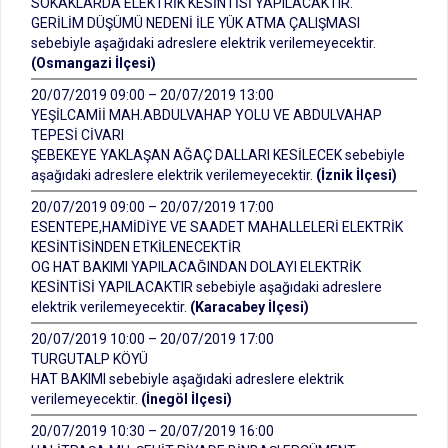
SOKAKLARDA ELEKTRİK KESİNTİSİ YAPILACAKTIR.
GERİLİM DÜŞÜMÜ NEDENİ İLE YÜK ATMA ÇALIŞMASI
sebebiyle aşağıdaki adreslere elektrik verilemeyecektir.
(Osmangazi İlçesi)
20/07/2019 09:00 – 20/07/2019 13:00
YEŞİLCAMİİ MAH.ABDULVAHAP YOLU VE ABDULVAHAP
TEPESİ CİVARI
ŞEBEKEYE YAKLAŞAN AĞAÇ DALLARI KESİLECEK sebebiyle
aşağıdaki adreslere elektrik verilemeyecektir.
(İznik İlçesi)
20/07/2019 09:00 – 20/07/2019 17:00
ESENTEPE,HAMİDİYE VE SAADET MAHALLELERİ ELEKTRİK
KESİNTİSİNDEN ETKİLENECEKTİR
OG HAT BAKIMI YAPILACAĞINDAN DOLAYI ELEKTRİK
KESİNTİSİ YAPILACAKTIR sebebiyle aşağıdaki adreslere
elektrik verilemeyecektir.
(Karacabey İlçesi)
20/07/2019 10:00 – 20/07/2019 17:00
TURGUTALP KÖYÜ
HAT BAKIMI sebebiyle aşağıdaki adreslere elektrik
verilemeyecektir.
(İnegöl İlçesi)
20/07/2019 10:30 – 20/07/2019 16:00