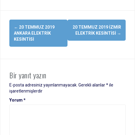
Yazı
←
20 TEMMUZ 2019
20 TEMMUZ 2019 İZMIR
dolaşımı
ANKARA ELEKTRIK
ELEKTRIK KESINTISI
→
KESINTISI
Bir yanıt yazın
E-posta adresiniz yayınlanmayacak.
Gerekli alanlar
*
ile
işaretlenmişlerdir
Yorum
*