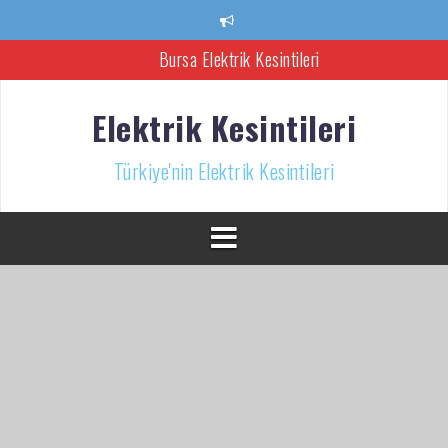
İçeriğe
atla
Bursa Elektrik Kesintileri
Ankara Elektrik Kesintisi
Elektrik Kesintileri
Türkiye’nin Elektrik Kesintileri Haber Kaynağı
Türkiye'nin Elektrik Kesintileri
İzmir Elektrik Kesintisi