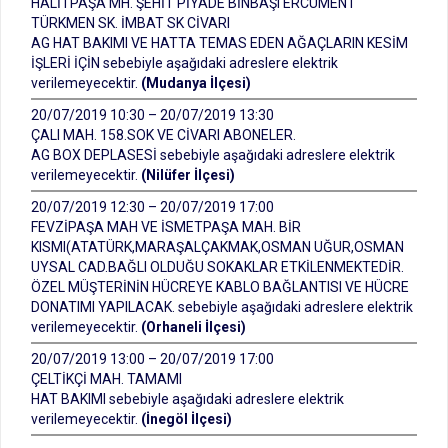
HALİTPAŞA MH. ŞEHİT PİYADE BİNBAŞI ERCÜMENT
TÜRKMEN SK. İMBAT SK CİVARI
AG HAT BAKIMI VE HATTA TEMAS EDEN AĞAÇLARIN KESİM
İŞLERİ İÇİN sebebiyle aşağıdaki adreslere elektrik
verilemeyecektir.
(Mudanya İlçesi)
20/07/2019 10:30 – 20/07/2019 13:30
ÇALI MAH. 158.SOK VE CİVARI ABONELER.
AG BOX DEPLASESİ sebebiyle aşağıdaki adreslere elektrik
verilemeyecektir.
(Nilüfer İlçesi)
20/07/2019 12:30 – 20/07/2019 17:00
FEVZİPAŞA MAH VE İSMETPAŞA MAH. BİR
KISMI(ATATÜRK,MARAŞALÇAKMAK,OSMAN UĞUR,OSMAN
UYSAL CAD.BAĞLI OLDUĞU SOKAKLAR ETKİLENMEKTEDİR.
ÖZEL MÜŞTERİNİN HÜCREYE KABLO BAĞLANTISI VE HÜCRE
DONATIMI YAPILACAK. sebebiyle aşağıdaki adreslere elektrik
verilemeyecektir.
(Orhaneli İlçesi)
20/07/2019 13:00 – 20/07/2019 17:00
ÇELTİKÇİ MAH. TAMAMI
HAT BAKIMI sebebiyle aşağıdaki adreslere elektrik
verilemeyecektir.
(İnegöl İlçesi)