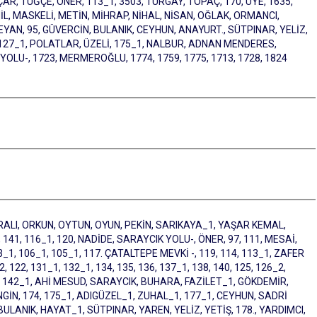
ÇAR, TUĞÇE, ÖNER, 113_1, 3503, TURGAY, TOPAÇ, 170, ÜYE, 1635,
AMİL, MASKELİ, METİN, MİHRAP, NİHAL, NİSAN, OĞLAK, ORMANCI,
YAN, 95, GÜVERCİN, BULANIK, CEYHUN, ANAYURT., SÜTPINAR, YELİZ,
, 127_1, POLATLAR, ÜZELİ, 175_1, NALBUR, ADNAN MENDERES,
YOLU-, 1723, MERMEROĞLU, 1774, 1759, 1775, 1713, 1728, 1824
LI, ORKUN, OYTUN, OYUN, PEKİN, SARIKAYA_1, YAŞAR KEMAL,
141, 116_1, 120, NADİDE, SARAYCIK YOLU-, ÖNER, 97, 111, MESAİ,
3_1, 106_1, 105_1, 117. ÇATALTEPE MEVKİ -, 119, 114, 113_1, ZAFER
2, 131_1, 132_1, 134, 135, 136, 137_1, 138, 140, 125, 126_2,
/1, 142_1, AHİ MESUD, SARAYCIK, BUHARA, FAZİLET_1, GÖKDEMİR,
GİN, 174, 175_1, ADIGÜZEL_1, ZUHAL_1, 177_1, CEYHUN, SADRİ
ULANIK, HAYAT_1, SÜTPINAR, YAREN, YELİZ, YETİŞ, 178., YARDIMCI,