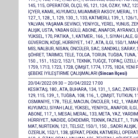
145, 115, OPERATÖR, ÖLÇÜ, 95, 121, 124, ÖZAY, YAZ, 12
İÇYER, KAMİL, KUYUMCU, MUAMMER AKSOY, MERAL, 112, 12
127_1, 128_1, 129, 130_1, 133, KATMERLİ, 139_1, 126
YALVAN, YAŞAMA SEVİNCİ, YENİYOL, YEREL, YUNUS, ZEN
ALIŞIK, USTA, YABAN GÜLÜ, ABONE, ANAFOR, AYRANCI, B
YÜKSEL, 170, PATİKA_1, KATMER., 166_1, SİYAH LALE, G
GÜVERCİN, KÖŞE, HÜRRİYET., 147., ATA, İLGİ, 150/1, 
MİS, NALBUR, NİSAN, ÖNCÜLER, SAC, SANDIKLI, SARAY, S
ŞÖHRET, TARIMCI, TELE, TOLGA, TORUN, TUĞBA, TUNA,
150.., 151., 152/2, 152/1, TEKNİK, TUĞÇE, TOPAÇ, ÜZEL
1759, 1713, 1723, 1728, ÇİMŞİT, 1774, 1775, 1824, YE
ŞEBEKE İYİLEŞTİRME ÇALIŞMALARI
(Sincan İlçesi)
20/04/2022 09:30 – 20/04/2022 17:00
KESİKTAŞ, 180., ATA, BUHARA, 134, 131_1, SAC, ZAFE
129, 115, 139_1, TUĞBA, 108, 116_1, ÇİMŞİT, TUTKUN,
OSMANİYE, 178., TELE, MACUN, ÖNCÜLER, 142_1, YABA
KUYUMCU, SİYAH LALE, YÜKSEL, YENİYOL, ANAFOR, İLGİ,
ABONE, 117_1, MESAİ, MERAL, 133, META, YAZ, YARDIMC
HÜRRİYET., NADİDE, GÖKDEMİR, TEKNİK, FAZİLET_1, TUNA
MAT, NURTEKİN, 121, TELSİZ, 150/1, 150.., SADRİ ALIŞIK,
ÖZERLİK, 152/1, 138, ŞEFKAT, PEKİN, KATMERLİ, OPERA