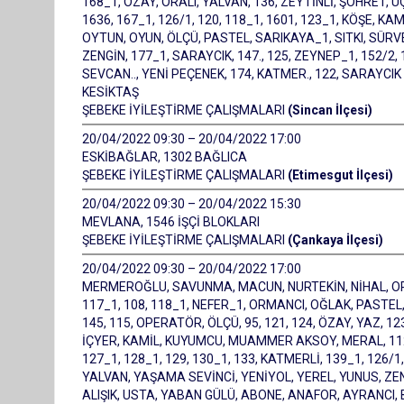
168_1, ÖZAY, ORALI, YALVAN, 136, ZEYTİNLİ, ŞÖHRET, U
1636, 167_1, 126/1, 120, 118_1, 1601, 123_1, KÖŞE, K
OYTUN, OYUN, ÖLÇÜ, PASTEL, SARIKAYA_1, SITKI, SÜRVE
ZENGİN, 177_1, SARAYCIK, 147., 125, ZEYNEP_1, 152/2
SEVCAN.., YENİ PEÇENEK, 174, KATMER., 122, SARAYCIK 
KESİKTAŞ
ŞEBEKE İYİLEŞTİRME ÇALIŞMALARI
(Sincan İlçesi)
20/04/2022 09:30 – 20/04/2022 17:00
ESKİBAĞLAR, 1302 BAĞLICA
ŞEBEKE İYİLEŞTİRME ÇALIŞMALARI
(Etimesgut İlçesi)
20/04/2022 09:30 – 20/04/2022 15:30
MEVLANA, 1546 İŞÇİ BLOKLARI
ŞEBEKE İYİLEŞTİRME ÇALIŞMALARI
(Çankaya İlçesi)
20/04/2022 09:30 – 20/04/2022 17:00
MERMEROĞLU, SAVUNMA, MACUN, NURTEKİN, NİHAL, ORA
117_1, 108, 118_1, NEFER_1, ORMANCI, OĞLAK, PASTEL, 
145, 115, OPERATÖR, ÖLÇÜ, 95, 121, 124, ÖZAY, YAZ, 12
İÇYER, KAMİL, KUYUMCU, MUAMMER AKSOY, MERAL, 112, 12
127_1, 128_1, 129, 130_1, 133, KATMERLİ, 139_1, 126
YALVAN, YAŞAMA SEVİNCİ, YENİYOL, YEREL, YUNUS, ZEN
ALIŞIK, USTA, YABAN GÜLÜ, ABONE, ANAFOR, AYRANCI, B