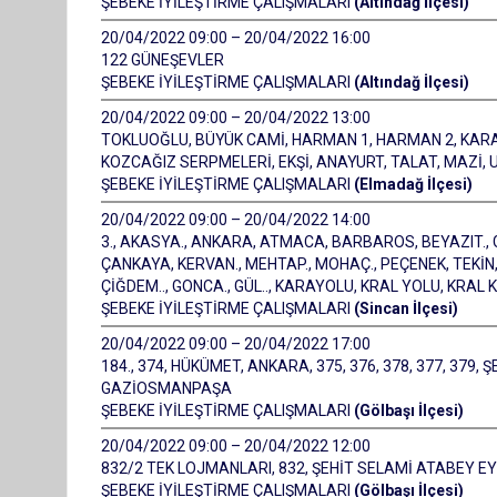
ŞEBEKE İYİLEŞTİRME ÇALIŞMALARI
(Altındağ İlçesi)
20/04/2022 09:00 – 20/04/2022 16:00
122 GÜNEŞEVLER
ŞEBEKE İYİLEŞTİRME ÇALIŞMALARI
(Altındağ İlçesi)
20/04/2022 09:00 – 20/04/2022 13:00
TOKLUOĞLU, BÜYÜK CAMİ, HARMAN 1, HARMAN 2, KARAKO
KOZCAĞIZ SERPMELERİ, EKŞİ, ANAYURT, TALAT, MAZİ, 
ŞEBEKE İYİLEŞTİRME ÇALIŞMALARI
(Elmadağ İlçesi)
20/04/2022 09:00 – 20/04/2022 14:00
3., AKASYA., ANKARA, ATMACA, BARBAROS, BEYAZIT., GÜV
ÇANKAYA, KERVAN., MEHTAP., MOHAÇ., PEÇENEK, TEKİN, İPE
ÇİĞDEM.., GONCA., GÜL.., KARAYOLU, KRAL YOLU, KRAL 
ŞEBEKE İYİLEŞTİRME ÇALIŞMALARI
(Sincan İlçesi)
20/04/2022 09:00 – 20/04/2022 17:00
184., 374, HÜKÜMET, ANKARA, 375, 376, 378, 377, 379, Ş
GAZİOSMANPAŞA
ŞEBEKE İYİLEŞTİRME ÇALIŞMALARI
(Gölbaşı İlçesi)
20/04/2022 09:00 – 20/04/2022 12:00
832/2 TEK LOJMANLARI, 832, ŞEHİT SELAMİ ATABEY E
ŞEBEKE İYİLEŞTİRME ÇALIŞMALARI
(Gölbaşı İlçesi)