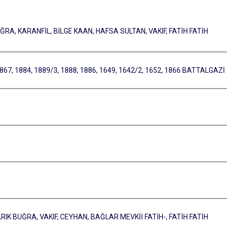
RA, KARANFİL, BİLGE KAAN, HAFSA SULTAN, VAKIF, FATİH FATİH
67, 1884, 1889/3, 1888, 1886, 1649, 1642/2, 1652, 1866 BATTALGAZİ
IK BUĞRA, VAKIF, CEYHAN, BAĞLAR MEVKİİ FATİH-, FATİH FATİH