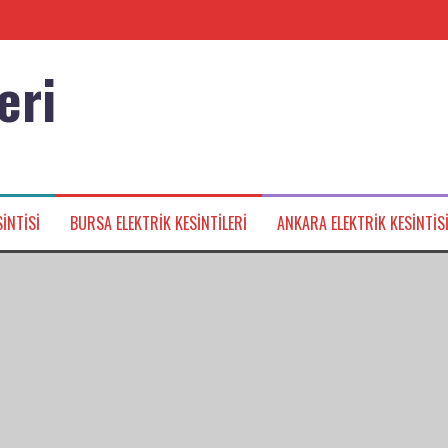
eri
nağı
INTISI
BURSA ELEKTRIK KESINTILERI
ANKARA ELEKTRIK KESINTIS