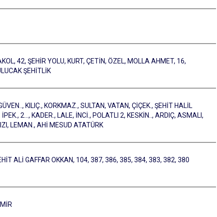
L, 42, ŞEHİR YOLU, KURT, ÇETİN, ÖZEL, MOLLA AHMET, 16,
ULUCAK ŞEHİTLİK
EN.., KILIÇ., KORKMAZ., SULTAN, VATAN, ÇİÇEK., ŞEHİT HALİL
K., 2…, KADER., LALE, İNCİ., POLATLI 2, KESKİN.., ARDIÇ, ASMALI,
KIZI, LEMAN., AHİ MESUD ATATÜRK
EHİT ALİ GAFFAR OKKAN, 104, 387, 386, 385, 384, 383, 382, 380
YMİR