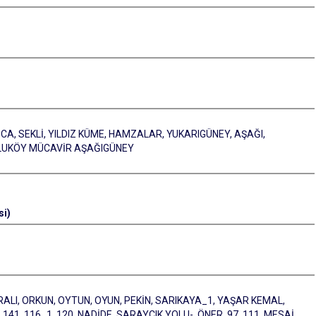
A, SEKLİ, YILDIZ KÜME, HAMZALAR, YUKARIGÜNEY, AŞAĞI,
ULUKÖY MÜCAVİR AŞAĞIGÜNEY
si)
LI, ORKUN, OYTUN, OYUN, PEKİN, SARIKAYA_1, YAŞAR KEMAL,
141, 116_1, 120, NADİDE, SARAYCIK YOLU-, ÖNER, 97, 111, MESAİ,