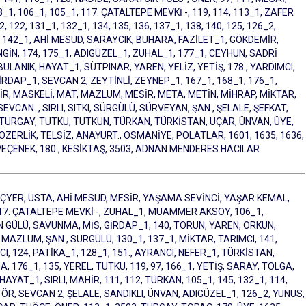
3_1, 106_1, 105_1, 117. ÇATALTEPE MEVKİ -, 119, 114, 113_1, ZAFER
2, 131_1, 132_1, 134, 135, 136, 137_1, 138, 140, 125, 126_2,
/1, 142_1, AHİ MESUD, SARAYCIK, BUHARA, FAZİLET_1, GÖKDEMİR,
GİN, 174, 175_1, ADIGÜZEL_1, ZUHAL_1, 177_1, CEYHUN, SADRİ
ULANIK, HAYAT_1, SÜTPINAR, YAREN, YELİZ, YETİŞ, 178., YARDIMCI,
İRDAP_1, SEVCAN 2, ZEYTİNLİ, ZEYNEP_1, 167_1, 168_1, 176_1,
MAHİR, MASKELİ, MAT, MAZLUM, MESİR, META, METİN, MİHRAP, MİKTAR,
EVCAN.., SIRLI, SITKI, SÜRGÜLÜ, SÜRVEYAN, ŞAN., ŞELALE, ŞEFKAT,
 TURGAY, TUTKU, TUTKUN, TÜRKAN, TÜRKİSTAN, UÇAR, ÜNVAN, ÜYE,
İ, ÖZERLİK, TELSİZ, ANAYURT., OSMANİYE, POLATLAR, 1601, 1635, 1636,
Nİ PEÇENEK, 180., KESİKTAŞ, 3503, ADNAN MENDERES HACILAR
R İÇYER, USTA, AHİ MESUD, MESİR, YAŞAMA SEVİNCİ, YAŞAR KEMAL,
 117. ÇATALTEPE MEVKİ -, ZUHAL_1, MUAMMER AKSOY, 106_1,
N GÜLÜ, SAVUNMA, MİS, GİRDAP_1, 140, TORUN, YAREN, ORKUN,
 MAZLUM, ŞAN., SÜRGÜLÜ, 130_1, 137_1, MİKTAR, TARIMCI, 141,
I, 124, PATİKA_1, 128_1, 151., AYRANCI, NEFER_1, TÜRKİSTAN,
, 176_1, 135, YEREL, TUTKU, 119, 97, 166_1, YETİŞ, SARAY, TOLGA,
 HAYAT_1, SIRLI, MAHİR, 111, 112, TÜRKAN, 105_1, 145, 132_1, 114,
TÖR, SEVCAN 2, ŞELALE, SANDIKLI, ÜNVAN, ADIGÜZEL_1, 126_2, YUNUS,