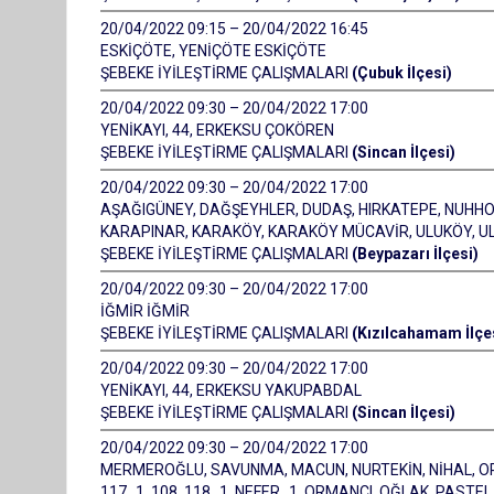
20/04/2022 09:15 – 20/04/2022 16:45
ESKİÇÖTE, YENİÇÖTE ESKİÇÖTE
ŞEBEKE İYİLEŞTİRME ÇALIŞMALARI
(Çubuk İlçesi)
20/04/2022 09:30 – 20/04/2022 17:00
YENİKAYI, 44, ERKEKSU ÇOKÖREN
ŞEBEKE İYİLEŞTİRME ÇALIŞMALARI
(Sincan İlçesi)
20/04/2022 09:30 – 20/04/2022 17:00
AŞAĞIGÜNEY, DAĞŞEYHLER, DUDAŞ, HIRKATEPE, NUHHOC
KARAPINAR, KARAKÖY, KARAKÖY MÜCAVİR, ULUKÖY, 
ŞEBEKE İYİLEŞTİRME ÇALIŞMALARI
(Beypazarı İlçesi)
20/04/2022 09:30 – 20/04/2022 17:00
İĞMİR İĞMİR
ŞEBEKE İYİLEŞTİRME ÇALIŞMALARI
(Kızılcahamam İlçe
20/04/2022 09:30 – 20/04/2022 17:00
YENİKAYI, 44, ERKEKSU YAKUPABDAL
ŞEBEKE İYİLEŞTİRME ÇALIŞMALARI
(Sincan İlçesi)
20/04/2022 09:30 – 20/04/2022 17:00
MERMEROĞLU, SAVUNMA, MACUN, NURTEKİN, NİHAL, ORA
117_1, 108, 118_1, NEFER_1, ORMANCI, OĞLAK, PASTEL, 