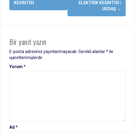
KESINTISI
ELEKTRIK KESINTISI |
UEDAŞ
→
Bir yanıt yazın
E-posta adresiniz yayınlanmayacak.
Gerekli alanlar
*
ile
işaretlenmişlerdir
Yorum
*
Ad
*