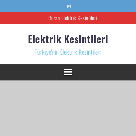
İçeriğe
atla
Bursa Elektrik Kesintileri
Ankara Elektrik Kesintisi
Elektrik Kesintileri
Türkiye’nin Elektrik Kesintileri Haber Kaynağı
Türkiye'nin Elektrik Kesintileri
İzmir Elektrik Kesintisi