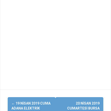
Yazı
←
19 NISAN 2019 CUMA
20 NISAN 2019
dolaşımı
ADANA ELEKTRIK
CUMARTESI BURSA