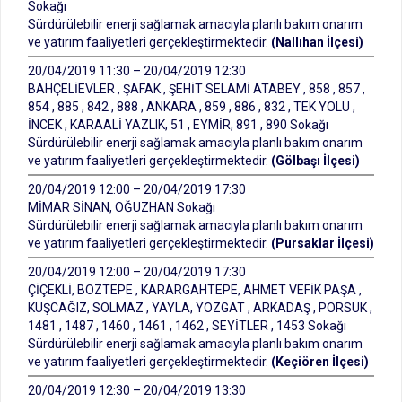
Sokağı
Sürdürülebilir enerji sağlamak amacıyla planlı bakım onarım
ve yatırım faaliyetleri gerçekleştirmektedir.
(Nallıhan İlçesi)
20/04/2019 11:30 – 20/04/2019 12:30
BAHÇELİEVLER , ŞAFAK , ŞEHİT SELAMİ ATABEY , 858 , 857 ,
854 , 885 , 842 , 888 , ANKARA , 859 , 886 , 832 , TEK YOLU ,
İNCEK , KARAALİ YAZLIK, 51 , EYMİR, 891 , 890 Sokağı
Sürdürülebilir enerji sağlamak amacıyla planlı bakım onarım
ve yatırım faaliyetleri gerçekleştirmektedir.
(Gölbaşı İlçesi)
20/04/2019 12:00 – 20/04/2019 17:30
MİMAR SİNAN, OĞUZHAN Sokağı
Sürdürülebilir enerji sağlamak amacıyla planlı bakım onarım
ve yatırım faaliyetleri gerçekleştirmektedir.
(Pursaklar İlçesi)
20/04/2019 12:00 – 20/04/2019 17:30
ÇİÇEKLİ, BOZTEPE , KARARGAHTEPE, AHMET VEFİK PAŞA ,
KUŞCAĞIZ, SOLMAZ , YAYLA, YOZGAT , ARKADAŞ , PORSUK ,
1481 , 1487 , 1460 , 1461 , 1462 , SEYİTLER , 1453 Sokağı
Sürdürülebilir enerji sağlamak amacıyla planlı bakım onarım
ve yatırım faaliyetleri gerçekleştirmektedir.
(Keçiören İlçesi)
20/04/2019 12:30 – 20/04/2019 13:30