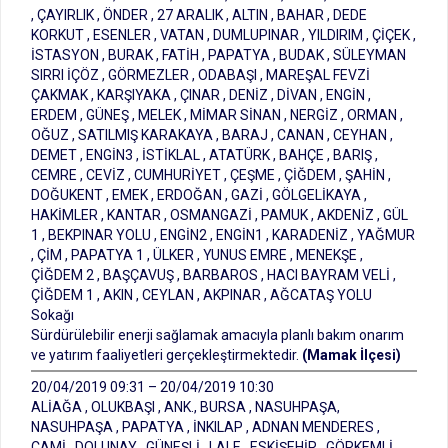
, ÇAYIRLIK , ÖNDER , 27 ARALIK , ALTIN , BAHAR , DEDE
KORKUT , ESENLER , VATAN , DUMLUPINAR , YILDIRIM , ÇİÇEK ,
İSTASYON , BURAK , FATİH , PAPATYA , BUDAK , SÜLEYMAN
SIRRI İÇÖZ , GÖRMEZLER , ODABAŞI , MAREŞAL FEVZİ
ÇAKMAK , KARŞIYAKA , ÇINAR , DENİZ , DİVAN , ENGİN ,
ERDEM , GÜNEŞ , MELEK , MİMAR SİNAN , NERGİZ , ORMAN ,
OĞUZ , SATILMIŞ KARAKAYA , BARAJ , CANAN , CEYHAN ,
DEMET , ENGİN3 , İSTİKLAL , ATATÜRK , BAHÇE , BARIŞ ,
CEMRE , CEVİZ , CUMHURİYET , ÇEŞME , ÇİĞDEM , ŞAHİN ,
DOĞUKENT , EMEK , ERDOĞAN , GAZİ , GÖLGELİKAYA ,
HAKİMLER , KANTAR , OSMANGAZİ , PAMUK , AKDENİZ , GÜL
1 , BEKPINAR YOLU , ENGİN2 , ENGİN1 , KARADENİZ , YAĞMUR
, ÇİM , PAPATYA 1 , ÜLKER , YUNUS EMRE , MENEKŞE ,
ÇİĞDEM 2 , BAŞÇAVUŞ , BARBAROS , HACI BAYRAM VELİ ,
ÇİĞDEM 1 , AKIN , CEYLAN , AKPINAR , AĞCATAŞ YOLU
Sokağı
Sürdürülebilir enerji sağlamak amacıyla planlı bakım onarım
ve yatırım faaliyetleri gerçekleştirmektedir.
(Mamak İlçesi)
20/04/2019 09:31 – 20/04/2019 10:30
ALİAĞA , OLUKBAŞI , ANK., BURSA , NASUHPAŞA,
NASUHPAŞA , PAPATYA , İNKILAP , ADNAN MENDERES ,
CAMİ , DOLUNAY , GÜNEŞLİ , LALE , ESKİŞEHİR , GÖRKEMLİ ,