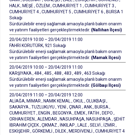
HALK , MEŞE , ÖZLEM , CUMHURİYET 1 , CUMHURİYET 3 ,
CUMHURİYET 4 , CUMHURİYET 5 , CUMHURİYET 6 , BURSA 1
Sokağı
Sürdürülebilir enerji sağlamak amacıyla planlı bakım onarım
ve yatırım faaliyetleri gerçekleştirmektedir.
(Nallıhan İlçesi)
20/04/2019 10:00 – 20/04/2019 11:00
FAHRİ KORUTÜRK, 921 Sokağı
Sürdürülebilir enerji sağlamak amacıyla planlı bakım onarım
ve yatırım faaliyetleri gerçekleştirmektedir.
(Mamak İlçesi)
20/04/2019 10:00 – 20/04/2019 11:00
KARŞIYAKA , 484 , 485 , 488 , 483 , 489 , 463 Sokağı
Sürdürülebilir enerji sağlamak amacıyla planlı bakım onarım
ve yatırım faaliyetleri gerçekleştirmektedir.
(Gölbaşı İlçesi)
20/04/2019 11:00 – 20/04/2019 12:00
ALİAĞA, MİMAR , NAMIK KEMAL , OKUL , OLUKBAŞI ,
SAKARYA , TUZLUKUYU , YENİ , ÇINAR , ANK., BURSA ,
CUMHURİYET , ENGİN , BEGONYA , EMEK , FATİH , DEPO ,
ORHAN EREN , ALEMDAR , NASUHPAŞA, NASUHPAŞA , ŞEHİT
İBRAHİM ÇİÇEK , ÇIKMAZ , İNKILAP , LALE , SELVİ , İZMİR ,
ESKİŞEHİR , GÖRKEMLİ , DİLEK , MERDİVENLİ , CUMHURİYET 4