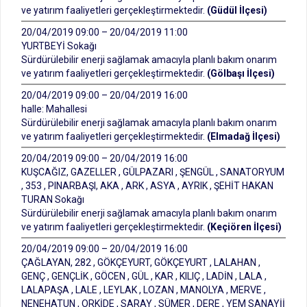
ve yatırım faaliyetleri gerçekleştirmektedir.
(Güdül İlçesi)
20/04/2019 09:00 – 20/04/2019 11:00
YURTBEYİ Sokağı
Sürdürülebilir enerji sağlamak amacıyla planlı bakım onarım
ve yatırım faaliyetleri gerçekleştirmektedir.
(Gölbaşı İlçesi)
20/04/2019 09:00 – 20/04/2019 16:00
halle: Mahallesi
Sürdürülebilir enerji sağlamak amacıyla planlı bakım onarım
ve yatırım faaliyetleri gerçekleştirmektedir.
(Elmadağ İlçesi)
20/04/2019 09:00 – 20/04/2019 16:00
KUŞCAĞIZ, GAZELLER , GÜLPAZARI , ŞENGÜL , SANATORYUM
, 353 , PINARBAŞI, AKA , ARK , ASYA , AYRIK , ŞEHİT HAKAN
TURAN Sokağı
Sürdürülebilir enerji sağlamak amacıyla planlı bakım onarım
ve yatırım faaliyetleri gerçekleştirmektedir.
(Keçiören İlçesi)
20/04/2019 09:00 – 20/04/2019 16:00
ÇAĞLAYAN, 282 , GÖKÇEYURT, GÖKÇEYURT , LALAHAN ,
GENÇ , GENÇLİK , GÖCEN , GÜL , KAR , KILIÇ , LADİN , LALA ,
LALAPAŞA , LALE , LEYLAK , LOZAN , MANOLYA , MERVE ,
NENEHATUN , ORKİDE , SARAY , SÜMER , DERE , YEM SANAYİİ