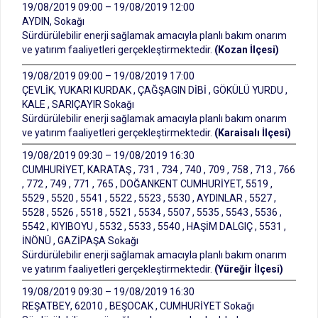
19/08/2019 09:00 – 19/08/2019 12:00
AYDIN, Sokağı
Sürdürülebilir enerji sağlamak amacıyla planlı bakım onarım
ve yatırım faaliyetleri gerçekleştirmektedir.
(Kozan İlçesi)
19/08/2019 09:00 – 19/08/2019 17:00
ÇEVLİK, YUKARI KURDAK , ÇAĞŞAGIN DİBİ , GÖKÜLÜ YURDU ,
KALE , SARIÇAYIR Sokağı
Sürdürülebilir enerji sağlamak amacıyla planlı bakım onarım
ve yatırım faaliyetleri gerçekleştirmektedir.
(Karaisalı İlçesi)
19/08/2019 09:30 – 19/08/2019 16:30
CUMHURİYET, KARATAŞ , 731 , 734 , 740 , 709 , 758 , 713 , 766
, 772 , 749 , 771 , 765 , DOĞANKENT CUMHURİYET, 5519 ,
5529 , 5520 , 5541 , 5522 , 5523 , 5530 , AYDINLAR , 5527 ,
5528 , 5526 , 5518 , 5521 , 5534 , 5507 , 5535 , 5543 , 5536 ,
5542 , KIYIBOYU , 5532 , 5533 , 5540 , HAŞİM DALGIÇ , 5531 ,
İNÖNÜ , GAZİPAŞA Sokağı
Sürdürülebilir enerji sağlamak amacıyla planlı bakım onarım
ve yatırım faaliyetleri gerçekleştirmektedir.
(Yüreğir İlçesi)
19/08/2019 09:30 – 19/08/2019 16:30
REŞATBEY, 62010 , BEŞOCAK , CUMHURİYET Sokağı