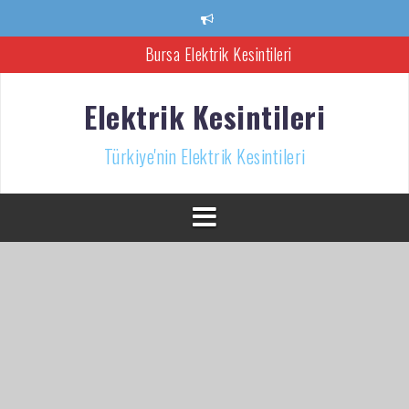
İçeriğe
atla
Bursa Elektrik Kesintileri
Ankara Elektrik Kesintisi
Elektrik Kesintileri
Türkiye’nin Elektrik Kesintileri Haber Kaynağı
Türkiye'nin Elektrik Kesintileri
İzmir Elektrik Kesintisi