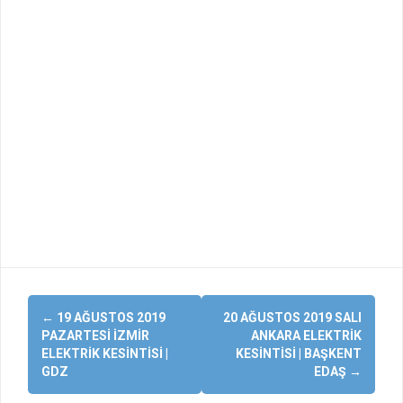
Yazı
←
19 AĞUSTOS 2019
20 AĞUSTOS 2019 SALI
dolaşımı
PAZARTESI İZMIR
ANKARA ELEKTRIK
ELEKTRIK KESINTISI |
KESINTISI | BAŞKENT
GDZ
EDAŞ
→