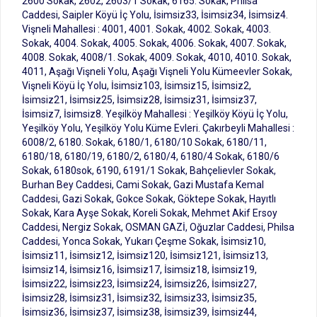
2600 Sokak, 2602, 2603/1 Sokak, 6165. Sokak, Philsa
Caddesi, Saipler Köyü İç Yolu, İsimsiz33, İsimsiz34, İsimsiz4.
Vişneli Mahallesi : 4001, 4001. Sokak, 4002. Sokak, 4003.
Sokak, 4004. Sokak, 4005. Sokak, 4006. Sokak, 4007. Sokak,
4008. Sokak, 4008/1. Sokak, 4009. Sokak, 4010, 4010. Sokak,
4011, Aşağı Vişneli Yolu, Aşağı Vişneli Yolu Kümeevler Sokak,
Vişneli Köyü İç Yolu, İsimsiz103, İsimsiz15, İsimsiz2,
İsimsiz21, İsimsiz25, İsimsiz28, İsimsiz31, İsimsiz37,
İsimsiz7, İsimsiz8. Yeşilköy Mahallesi : Yeşilköy Köyü İç Yolu,
Yeşilköy Yolu, Yeşilköy Yolu Küme Evleri. Çakırbeyli Mahallesi :
6008/2, 6180. Sokak, 6180/1, 6180/10 Sokak, 6180/11,
6180/18, 6180/19, 6180/2, 6180/4, 6180/4 Sokak, 6180/6
Sokak, 6180sok, 6190, 6191/1 Sokak, Bahçelievler Sokak,
Burhan Bey Caddesi, Cami Sokak, Gazi Mustafa Kemal
Caddesi, Gazi Sokak, Gokce Sokak, Göktepe Sokak, Hayıtlı
Sokak, Kara Ayşe Sokak, Koreli Sokak, Mehmet Akif Ersoy
Caddesi, Nergiz Sokak, OSMAN GAZİ, Oğuzlar Caddesi, Philsa
Caddesi, Yonca Sokak, Yukarı Çeşme Sokak, İsimsiz10,
İsimsiz11, İsimsiz12, İsimsiz120, İsimsiz121, İsimsiz13,
İsimsiz14, İsimsiz16, İsimsiz17, İsimsiz18, İsimsiz19,
İsimsiz22, İsimsiz23, İsimsiz24, İsimsiz26, İsimsiz27,
İsimsiz28, İsimsiz31, İsimsiz32, İsimsiz33, İsimsiz35,
İsimsiz36, İsimsiz37, İsimsiz38, İsimsiz39, İsimsiz44,