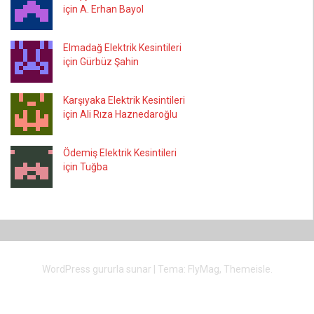
için A. Erhan Bayol
Elmadağ Elektrik Kesintileri
için Gürbüz Şahin
Karşıyaka Elektrik Kesintileri
için Ali Rıza Haznedaroğlu
Ödemiş Elektrik Kesintileri
için Tuğba
WordPress gururla sunar
|
Tema:
FlyMag
, Themeisle.
İstanbul
İzmir
Bursa
Ankara