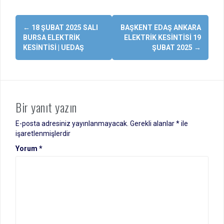
Yazı
←
18 ŞUBAT 2025 SALI
BAŞKENT EDAŞ ANKARA
dolaşımı
BURSA ELEKTRIK
ELEKTRIK KESINTISI 19
KESINTISI | UEDAŞ
ŞUBAT 2025
→
Bir yanıt yazın
E-posta adresiniz yayınlanmayacak.
Gerekli alanlar
*
ile
işaretlenmişlerdir
Yorum
*