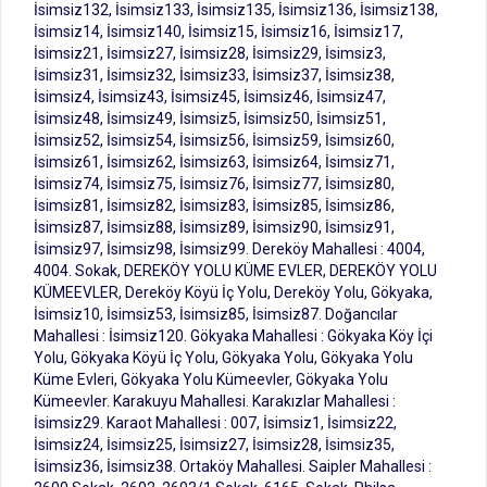
İsimsiz132, İsimsiz133, İsimsiz135, İsimsiz136, İsimsiz138,
İsimsiz14, İsimsiz140, İsimsiz15, İsimsiz16, İsimsiz17,
İsimsiz21, İsimsiz27, İsimsiz28, İsimsiz29, İsimsiz3,
İsimsiz31, İsimsiz32, İsimsiz33, İsimsiz37, İsimsiz38,
İsimsiz4, İsimsiz43, İsimsiz45, İsimsiz46, İsimsiz47,
İsimsiz48, İsimsiz49, İsimsiz5, İsimsiz50, İsimsiz51,
İsimsiz52, İsimsiz54, İsimsiz56, İsimsiz59, İsimsiz60,
İsimsiz61, İsimsiz62, İsimsiz63, İsimsiz64, İsimsiz71,
İsimsiz74, İsimsiz75, İsimsiz76, İsimsiz77, İsimsiz80,
İsimsiz81, İsimsiz82, İsimsiz83, İsimsiz85, İsimsiz86,
İsimsiz87, İsimsiz88, İsimsiz89, İsimsiz90, İsimsiz91,
İsimsiz97, İsimsiz98, İsimsiz99. Dereköy Mahallesi : 4004,
4004. Sokak, DEREKÖY YOLU KÜME EVLER, DEREKÖY YOLU
KÜMEEVLER, Dereköy Köyü İç Yolu, Dereköy Yolu, Gökyaka,
İsimsiz10, İsimsiz53, İsimsiz85, İsimsiz87. Doğancılar
Mahallesi : İsimsiz120. Gökyaka Mahallesi : Gökyaka Köy İçi
Yolu, Gökyaka Köyü İç Yolu, Gökyaka Yolu, Gökyaka Yolu
Küme Evleri, Gökyaka Yolu Kümeevler, Gökyaka Yolu
Kümeevler. Karakuyu Mahallesi. Karakızlar Mahallesi :
İsimsiz29. Karaot Mahallesi : 007, İsimsiz1, İsimsiz22,
İsimsiz24, İsimsiz25, İsimsiz27, İsimsiz28, İsimsiz35,
İsimsiz36, İsimsiz38. Ortaköy Mahallesi. Saipler Mahallesi :