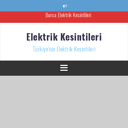
İçeriğe
atla
Ankara Elektrik Kesintisi
Türkiye’nin Elektrik Kesintileri Haber Kaynağı
Elektrik Kesintileri
İzmir Elektrik Kesintisi
Türkiye'nin Elektrik Kesintileri
Bursa Elektrik Kesintileri