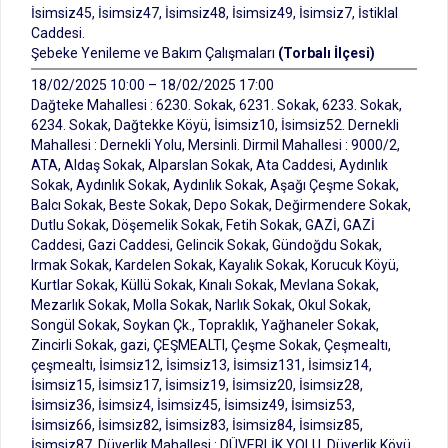
İsimsiz45, İsimsiz47, İsimsiz48, İsimsiz49, İsimsiz7, İstiklal
Caddesi.
Şebeke Yenileme ve Bakım Çalışmaları
(Torbalı İlçesi)
18/02/2025 10:00 – 18/02/2025 17:00
Dağteke Mahallesi : 6230. Sokak, 6231. Sokak, 6233. Sokak,
6234. Sokak, Dağtekke Köyü, İsimsiz10, İsimsiz52. Dernekli
Mahallesi : Dernekli Yolu, Mersinli. Dirmil Mahallesi : 9000/2,
ATA, Aldaş Sokak, Alparslan Sokak, Ata Caddesi, Aydınlık
Sokak, Aydınlık Sokak, Aydınlık Sokak, Aşağı Çeşme Sokak,
Balcı Sokak, Beste Sokak, Depo Sokak, Değirmendere Sokak,
Dutlu Sokak, Döşemelik Sokak, Fetih Sokak, GAZİ, GAZİ
Caddesi, Gazi Caddesi, Gelincik Sokak, Gündoğdu Sokak,
Irmak Sokak, Kardelen Sokak, Kayalık Sokak, Korucuk Köyü,
Kurtlar Sokak, Küllü Sokak, Kınalı Sokak, Mevlana Sokak,
Mezarlık Sokak, Molla Sokak, Narlık Sokak, Okul Sokak,
Songül Sokak, Soykan Çk., Topraklık, Yağhaneler Sokak,
Zincirli Sokak, gazi, ÇEŞMEALTI, Çeşme Sokak, Çeşmealtı,
çeşmealtı, İsimsiz12, İsimsiz13, İsimsiz131, İsimsiz14,
İsimsiz15, İsimsiz17, İsimsiz19, İsimsiz20, İsimsiz28,
İsimsiz36, İsimsiz4, İsimsiz45, İsimsiz49, İsimsiz53,
İsimsiz66, İsimsiz82, İsimsiz83, İsimsiz84, İsimsiz85,
İsimsiz87. Düverlik Mahallesi : DÜVERLİK YOLU, Düverlik Köyü