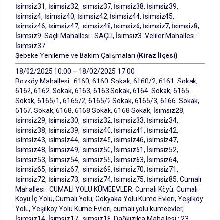
İsimsiz31, İsimsiz32, İsimsiz37, İsimsiz38, İsimsiz39,
İsimsiz4, İsimsiz40, İsimsiz42, İsimsiz44, İsimsiz45,
İsimsiz46, İsimsiz47, İsimsiz48, İsimsiz6, İsimsiz7, İsimsiz8,
İsimsiz9. Saçlı Mahallesi : SAÇLI, İsimsiz3. Veliler Mahallesi :
İsimsiz37.
Şebeke Yenileme ve Bakım Çalışmaları
(Kiraz İlçesi)
18/02/2025 10:00 – 18/02/2025 17:00
Bozköy Mahallesi : 6160, 6160. Sokak, 6160/2, 6161. Sokak,
6162, 6162. Sokak, 6163, 6163 Sokak, 6164. Sokak, 6165.
Sokak, 6165/1, 6165/2, 6165/2 Sokak, 6165/3, 6166. Sokak,
6167. Sokak, 6168, 6168 Sokak, 6168 Sokak, İsimsiz28,
İsimsiz29, İsimsiz30, İsimsiz32, İsimsiz33, İsimsiz34,
İsimsiz38, İsimsiz39, İsimsiz40, İsimsiz41, İsimsiz42,
İsimsiz43, İsimsiz44, İsimsiz45, İsimsiz46, İsimsiz47,
İsimsiz48, İsimsiz49, İsimsiz50, İsimsiz51, İsimsiz52,
İsimsiz53, İsimsiz54, İsimsiz55, İsimsiz63, İsimsiz64,
İsimsiz65, İsimsiz67, İsimsiz69, İsimsiz70, İsimsiz71,
İsimsiz72, İsimsiz73, İsimsiz74, İsimsiz75, İsimsiz85. Cumalı
Mahallesi : CUMALI YOLU KÜMEEVLER, Cumalı Köyü, Cumalı
Köyü İç Yolu, Cumalı Yolu, Gökyaka Yolu Küme Evleri, Yeşilköy
Yolu, Yeşilköy Yolu Küme Evleri, cumalı yolu kümeevler,
İsimsiz14, İsimsiz17, İsimsiz18. Dağkızılca Mahallesi : 23.