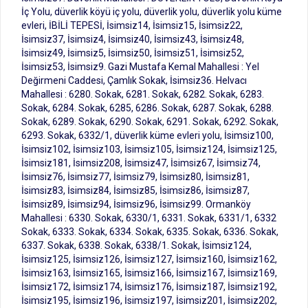
İç Yolu, düverlik köyü iç yolu, düverlik yolu, düverlik yolu küme
evleri, İBİLİ TEPESİ, İsimsiz14, İsimsiz15, İsimsiz22,
İsimsiz37, İsimsiz4, İsimsiz40, İsimsiz43, İsimsiz48,
İsimsiz49, İsimsiz5, İsimsiz50, İsimsiz51, İsimsiz52,
İsimsiz53, İsimsiz9. Gazi Mustafa Kemal Mahallesi : Yel
Değirmeni Caddesi, Çamlık Sokak, İsimsiz36. Helvacı
Mahallesi : 6280. Sokak, 6281. Sokak, 6282. Sokak, 6283.
Sokak, 6284. Sokak, 6285, 6286. Sokak, 6287. Sokak, 6288.
Sokak, 6289. Sokak, 6290. Sokak, 6291. Sokak, 6292. Sokak,
6293. Sokak, 6332/1, düverlik küme evleri yolu, İsimsiz100,
İsimsiz102, İsimsiz103, İsimsiz105, İsimsiz124, İsimsiz125,
İsimsiz181, İsimsiz208, İsimsiz47, İsimsiz67, İsimsiz74,
İsimsiz76, İsimsiz77, İsimsiz79, İsimsiz80, İsimsiz81,
İsimsiz83, İsimsiz84, İsimsiz85, İsimsiz86, İsimsiz87,
İsimsiz89, İsimsiz94, İsimsiz96, İsimsiz99. Ormanköy
Mahallesi : 6330. Sokak, 6330/1, 6331. Sokak, 6331/1, 6332
Sokak, 6333. Sokak, 6334. Sokak, 6335. Sokak, 6336. Sokak,
6337. Sokak, 6338. Sokak, 6338/1. Sokak, İsimsiz124,
İsimsiz125, İsimsiz126, İsimsiz127, İsimsiz160, İsimsiz162,
İsimsiz163, İsimsiz165, İsimsiz166, İsimsiz167, İsimsiz169,
İsimsiz172, İsimsiz174, İsimsiz176, İsimsiz187, İsimsiz192,
İsimsiz195, İsimsiz196, İsimsiz197, İsimsiz201, İsimsiz202,