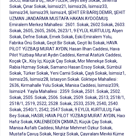
SUCU, Mandıra Gç., MÜFTÜLER, Seyit Bey Sokak, Sinema
Sokak, Çınar Sokak, İsimsiz21, İsimsiz26, İsimsiz33,
İsimsiz34, İsimsiz39, İsimsiz4, ŞEHİT ER BARIŞ DEMİR, ŞEHİT
UZMAN JANDARMA MUSTAFA HAKAN AYDOĞMUŞ.
Emiralem Merkez Mahallesi : 2601. Sokak, 2602 Sokak, 2603.
Sokak, 2605, 2605, 2606, 2623/1, 9 EYLÜL KURTULUŞ, Alşen
Sokak, Defne Sokak, Emek Sokak, Eski Emiralem Yolu,
Fabrika Önü Sokak, Geçit Bir Sokak, Geçit İki Sokak, HAVA
PİLOT YÜZBAŞI MURAT AYDIN, Hasan İlhan Caddesi, Hava
Pilot Yüzbaşı Murat Aydın Caddesi, Kemal Atatürk Caddesi,
Koçak Çk., Köy İçi, Küçük Çay Sokak, Mor Menekşe Sokak,
Rabia Hızmay Sokak, Samancı Hasan Ersoy Sokak, Sümbül
Sokak, Türker Sokak, Yeni Camii Sokak, Çaylı Sokak, İsimsiz1,
İsimsiz26, İsimsiz28, İstasyon Sokak. Göktepe Mahallesi :
2636, Kırmahalle Yolu Sokak, Manisa Caddesi, İsimsiz339,
İsimsiz4. Yayla Mahallesi : 2359. Sokak, 2501. Sokak, 2502.
Sokak, 2505. Sokak, 2506. Sokak, 2509. Sokak, 2513, 2518/1,
2518/1, 2519, 2522, 2528. Sokak, 2533, 2539, 2540, 2540.
Sokak, 2540/1, 2542, 2547 Sokak, 9 EYLÜL KURTULUŞ, Faik
Bey Sokak, HASIR, HAVA PİLOT YÜZBAŞI MURAT AYDIN, Hacı
Hafız Sokak, KALENBEDEN ÇIKMAZI, Küçük Çay Sokak,
Manisa Asfaltı Caddesi, Muhtar Mehmet Özkur Sokak,
Mustafa Çavuş Sokak, Nergiz Sokak, Çayıralanı Mevkii Küme