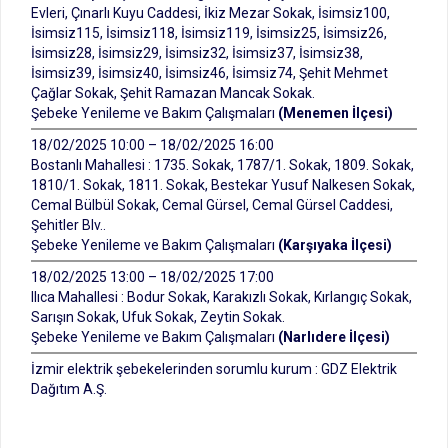
Evleri, Çınarlı Kuyu Caddesi, İkiz Mezar Sokak, İsimsiz100,
İsimsiz115, İsimsiz118, İsimsiz119, İsimsiz25, İsimsiz26,
İsimsiz28, İsimsiz29, İsimsiz32, İsimsiz37, İsimsiz38,
İsimsiz39, İsimsiz40, İsimsiz46, İsimsiz74, Şehit Mehmet
Çağlar Sokak, Şehit Ramazan Mancak Sokak.
Şebeke Yenileme ve Bakım Çalışmaları
(Menemen İlçesi)
18/02/2025 10:00 – 18/02/2025 16:00
Bostanlı Mahallesi : 1735. Sokak, 1787/1. Sokak, 1809. Sokak,
1810/1. Sokak, 1811. Sokak, Bestekar Yusuf Nalkesen Sokak,
Cemal Bülbül Sokak, Cemal Gürsel, Cemal Gürsel Caddesi,
Şehitler Blv..
Şebeke Yenileme ve Bakım Çalışmaları
(Karşıyaka İlçesi)
18/02/2025 13:00 – 18/02/2025 17:00
Ilıca Mahallesi : Bodur Sokak, Karakızlı Sokak, Kırlangıç Sokak,
Sarışın Sokak, Ufuk Sokak, Zeytin Sokak.
Şebeke Yenileme ve Bakım Çalışmaları
(Narlıdere İlçesi)
İzmir elektrik şebekelerinden sorumlu kurum : GDZ Elektrik
Dağıtım A.Ş.