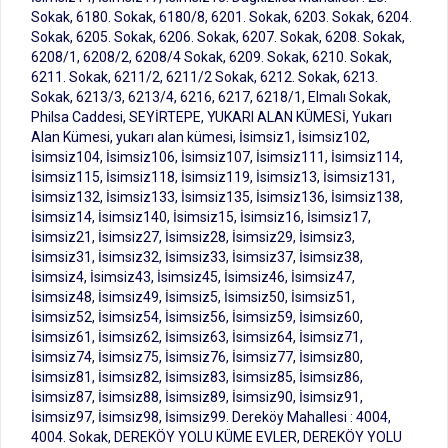
Sokak, 6180. Sokak, 6180/8, 6201. Sokak, 6203. Sokak, 6204.
Sokak, 6205. Sokak, 6206. Sokak, 6207. Sokak, 6208. Sokak,
6208/1, 6208/2, 6208/4 Sokak, 6209. Sokak, 6210. Sokak,
6211. Sokak, 6211/2, 6211/2 Sokak, 6212. Sokak, 6213.
Sokak, 6213/3, 6213/4, 6216, 6217, 6218/1, Elmalı Sokak,
Philsa Caddesi, SEYİRTEPE, YUKARI ALAN KÜMESİ, Yukarı
Alan Kümesi, yukarı alan kümesi, İsimsiz1, İsimsiz102,
İsimsiz104, İsimsiz106, İsimsiz107, İsimsiz111, İsimsiz114,
İsimsiz115, İsimsiz118, İsimsiz119, İsimsiz13, İsimsiz131,
İsimsiz132, İsimsiz133, İsimsiz135, İsimsiz136, İsimsiz138,
İsimsiz14, İsimsiz140, İsimsiz15, İsimsiz16, İsimsiz17,
İsimsiz21, İsimsiz27, İsimsiz28, İsimsiz29, İsimsiz3,
İsimsiz31, İsimsiz32, İsimsiz33, İsimsiz37, İsimsiz38,
İsimsiz4, İsimsiz43, İsimsiz45, İsimsiz46, İsimsiz47,
İsimsiz48, İsimsiz49, İsimsiz5, İsimsiz50, İsimsiz51,
İsimsiz52, İsimsiz54, İsimsiz56, İsimsiz59, İsimsiz60,
İsimsiz61, İsimsiz62, İsimsiz63, İsimsiz64, İsimsiz71,
İsimsiz74, İsimsiz75, İsimsiz76, İsimsiz77, İsimsiz80,
İsimsiz81, İsimsiz82, İsimsiz83, İsimsiz85, İsimsiz86,
İsimsiz87, İsimsiz88, İsimsiz89, İsimsiz90, İsimsiz91,
İsimsiz97, İsimsiz98, İsimsiz99. Dereköy Mahallesi : 4004,
4004. Sokak, DEREKÖY YOLU KÜME EVLER, DEREKÖY YOLU