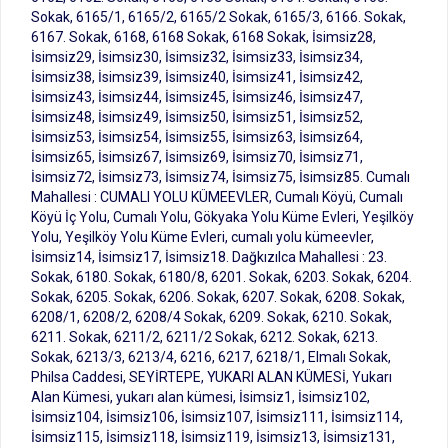
Sokak, 6165/1, 6165/2, 6165/2 Sokak, 6165/3, 6166. Sokak,
6167. Sokak, 6168, 6168 Sokak, 6168 Sokak, İsimsiz28,
İsimsiz29, İsimsiz30, İsimsiz32, İsimsiz33, İsimsiz34,
İsimsiz38, İsimsiz39, İsimsiz40, İsimsiz41, İsimsiz42,
İsimsiz43, İsimsiz44, İsimsiz45, İsimsiz46, İsimsiz47,
İsimsiz48, İsimsiz49, İsimsiz50, İsimsiz51, İsimsiz52,
İsimsiz53, İsimsiz54, İsimsiz55, İsimsiz63, İsimsiz64,
İsimsiz65, İsimsiz67, İsimsiz69, İsimsiz70, İsimsiz71,
İsimsiz72, İsimsiz73, İsimsiz74, İsimsiz75, İsimsiz85. Cumalı
Mahallesi : CUMALI YOLU KÜMEEVLER, Cumalı Köyü, Cumalı
Köyü İç Yolu, Cumalı Yolu, Gökyaka Yolu Küme Evleri, Yeşilköy
Yolu, Yeşilköy Yolu Küme Evleri, cumalı yolu kümeevler,
İsimsiz14, İsimsiz17, İsimsiz18. Dağkızılca Mahallesi : 23.
Sokak, 6180. Sokak, 6180/8, 6201. Sokak, 6203. Sokak, 6204.
Sokak, 6205. Sokak, 6206. Sokak, 6207. Sokak, 6208. Sokak,
6208/1, 6208/2, 6208/4 Sokak, 6209. Sokak, 6210. Sokak,
6211. Sokak, 6211/2, 6211/2 Sokak, 6212. Sokak, 6213.
Sokak, 6213/3, 6213/4, 6216, 6217, 6218/1, Elmalı Sokak,
Philsa Caddesi, SEYİRTEPE, YUKARI ALAN KÜMESİ, Yukarı
Alan Kümesi, yukarı alan kümesi, İsimsiz1, İsimsiz102,
İsimsiz104, İsimsiz106, İsimsiz107, İsimsiz111, İsimsiz114,
İsimsiz115, İsimsiz118, İsimsiz119, İsimsiz13, İsimsiz131,