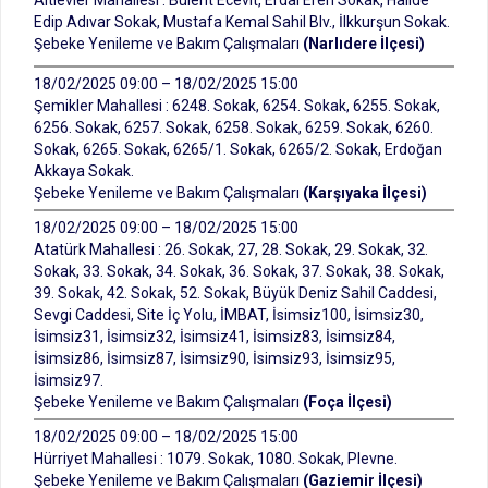
Altıevler Mahallesi : Bülent Ecevit, Erdal Eren Sokak, Halide
Edip Adıvar Sokak, Mustafa Kemal Sahil Blv., İlkkurşun Sokak.
Şebeke Yenileme ve Bakım Çalışmaları
(Narlıdere İlçesi)
18/02/2025 09:00 – 18/02/2025 15:00
Şemikler Mahallesi : 6248. Sokak, 6254. Sokak, 6255. Sokak,
6256. Sokak, 6257. Sokak, 6258. Sokak, 6259. Sokak, 6260.
Sokak, 6265. Sokak, 6265/1. Sokak, 6265/2. Sokak, Erdoğan
Akkaya Sokak.
Şebeke Yenileme ve Bakım Çalışmaları
(Karşıyaka İlçesi)
18/02/2025 09:00 – 18/02/2025 15:00
Atatürk Mahallesi : 26. Sokak, 27, 28. Sokak, 29. Sokak, 32.
Sokak, 33. Sokak, 34. Sokak, 36. Sokak, 37. Sokak, 38. Sokak,
39. Sokak, 42. Sokak, 52. Sokak, Büyük Deniz Sahil Caddesi,
Sevgi Caddesi, Site İç Yolu, İMBAT, İsimsiz100, İsimsiz30,
İsimsiz31, İsimsiz32, İsimsiz41, İsimsiz83, İsimsiz84,
İsimsiz86, İsimsiz87, İsimsiz90, İsimsiz93, İsimsiz95,
İsimsiz97.
Şebeke Yenileme ve Bakım Çalışmaları
(Foça İlçesi)
18/02/2025 09:00 – 18/02/2025 15:00
Hürriyet Mahallesi : 1079. Sokak, 1080. Sokak, Plevne.
Şebeke Yenileme ve Bakım Çalışmaları
(Gaziemir İlçesi)