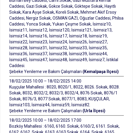
Burhan Bey Caddesi, Cami Sokak, Gazi Mustafa Kemal
Caddesi, Gazi Sokak, Gokce Sokak, Göktepe Sokak, Hayıtlı
Sokak, Kara Ayşe Sokak, Koreli Sokak, Mehmet Akif Ersoy
Caddesi, Nergiz Sokak, OSMAN GAZİ, Oğuzlar Caddesi, Philsa
Caddesi, Yonca Sokak, Yukarı Çeşme Sokak, İsimsiz10,
İsimsiz11, İsimsiz12, İsimsiz120, İsimsiz121, İsimsiz13,
İsimsiz14, İsimsiz16, İsimsiz17, İsimsiz18, İsimsiz19,
İsimsiz22, İsimsiz23, İsimsiz24, İsimsiz26, İsimsiz27,
İsimsiz28, İsimsiz31, İsimsiz32, İsimsiz33, İsimsiz35,
İsimsiz36, İsimsiz37, İsimsiz38, İsimsiz39, İsimsiz44,
İsimsiz45, İsimsiz47, İsimsiz48, İsimsiz49, İsimsiz7, İstiklal
Caddesi.
Şebeke Yenileme ve Bakım Çalışmaları
(Kemalpaşa İlçesi)
18/02/2025 10:00 – 18/02/2025 14:00
Kuşçular Mahallesi : 8020, 8020/1, 8022, 8026. Sokak, 8028.
Sokak, 8032, 8032/2, 8032/3, 8032/4, 8076 Sokak, 8076/1
Sokak, 8076/3, 8077 Sokak, 8077/1, 8083, KUŞÇULAR,
İsimsiz103, İsimsiz44, İsimsiz59, İsimsiz82.
Şebeke Yenileme ve Bakım Çalışmaları
(Urla İlçesi)
18/02/2025 10:00 – 18/02/2025 17:00
Bozköy Mahallesi : 6160, 6160. Sokak, 6160/2, 6161. Sokak,
6162, 6162. Sokak, 6163, 6163 Sokak, 6164. Sokak, 6165.