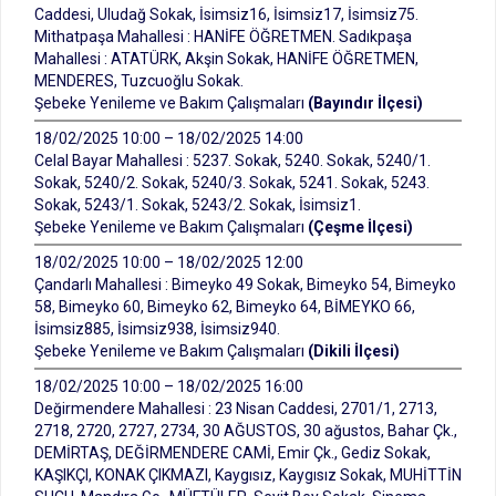
Caddesi, Uludağ Sokak, İsimsiz16, İsimsiz17, İsimsiz75.
Mithatpaşa Mahallesi : HANİFE ÖĞRETMEN. Sadıkpaşa
Mahallesi : ATATÜRK, Akşin Sokak, HANİFE ÖĞRETMEN,
MENDERES, Tuzcuoğlu Sokak.
Şebeke Yenileme ve Bakım Çalışmaları
(Bayındır İlçesi)
18/02/2025 10:00 – 18/02/2025 14:00
Celal Bayar Mahallesi : 5237. Sokak, 5240. Sokak, 5240/1.
Sokak, 5240/2. Sokak, 5240/3. Sokak, 5241. Sokak, 5243.
Sokak, 5243/1. Sokak, 5243/2. Sokak, İsimsiz1.
Şebeke Yenileme ve Bakım Çalışmaları
(Çeşme İlçesi)
18/02/2025 10:00 – 18/02/2025 12:00
Çandarlı Mahallesi : Bimeyko 49 Sokak, Bimeyko 54, Bimeyko
58, Bimeyko 60, Bimeyko 62, Bimeyko 64, BİMEYKO 66,
İsimsiz885, İsimsiz938, İsimsiz940.
Şebeke Yenileme ve Bakım Çalışmaları
(Dikili İlçesi)
18/02/2025 10:00 – 18/02/2025 16:00
Değirmendere Mahallesi : 23 Nisan Caddesi, 2701/1, 2713,
2718, 2720, 2727, 2734, 30 AĞUSTOS, 30 ağustos, Bahar Çk.,
DEMİRTAŞ, DEĞİRMENDERE CAMİ, Emir Çk., Gediz Sokak,
KAŞIKÇI, KONAK ÇIKMAZI, Kaygısız, Kaygısız Sokak, MUHİTTİN