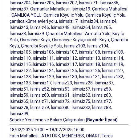
İsimsiz204, İsimsiz205, İsimsiz207, İsimsiz71, İsimsiz86,
İsimsiz87. Osmanlar Mahallesi : İsimsiz19. Çamlıca Mahallesi
: ÇAMLICA YOLU, Çamlıca Köyü İç Yolu, Çamlıca Köyü İç Yolu,
çamlıca küme evleri yolu, İsimsiz17, İsimsiz34, İsimsiz4,
İsimsiz43, İsimsiz46, İsimsiz48, İsimsiz64, İsimsiz65,
İsimsiz8, İsimsiz9. Çınardibi Mahallesi : Armutlu Yolu, Köy İç
Yolu, Osmaniye Köyü, Osmaniye Köyüçınardibi Köyü, Çınardibi
Köyü, Çınardibi Köyü İç Yolu, İsimsiz103, İsimsiz104,
İsimsiz105, İsimsiz106, İsimsiz107, İsimsiz108, İsimsiz109,
İsimsiz110, İsimsiz111, İsimsiz112, İsimsiz113, İsimsiz114,
İsimsiz115, İsimsiz116, İsimsiz117, İsimsiz118, İsimsiz119,
İsimsiz122, İsimsiz124, İsimsiz125, İsimsiz126, İsimsiz127,
İsimsiz128, İsimsiz129, İsimsiz130, İsimsiz131, İsimsiz132,
İsimsiz133, İsimsiz17, İsimsiz23, İsimsiz28, İsimsiz37,
İsimsiz51, İsimsiz52, İsimsiz53, İsimsiz57, İsimsiz58,
İsimsiz59, İsimsiz60, İsimsiz61, İsimsiz62, İsimsiz63,
İsimsiz65, İsimsiz71, İsimsiz72, İsimsiz75, İsimsiz77,
İsimsiz78, İsimsiz79, İsimsiz80, İsimsiz82, İsimsiz83,
İsimsiz99.
Şebeke Yenileme ve Bakım Çalışmaları
(Bayındır İlçesi)
18/02/2025 10:00 – 18/02/2025 16:00
Fatih Mahallesi : ATATÜRK, MENDERES, ONART, Toros