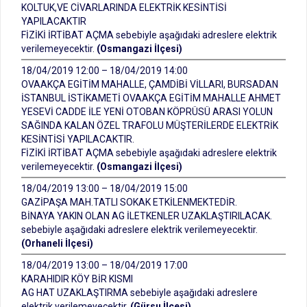
KOLTUK,VE CİVARLARINDA ELEKTRİK KESİNTİSİ
YAPILACAKTIR
FİZİKİ İRTİBAT AÇMA sebebiyle aşağıdaki adreslere elektrik
verilemeyecektir.
(Osmangazi İlçesi)
18/04/2019 12:00 – 18/04/2019 14:00
OVAAKÇA EGİTİM MAHALLE, ÇAMDİBİ VİLLARI, BURSADAN
İSTANBUL İSTİKAMETİ OVAAKÇA EGİTİM MAHALLE AHMET
YESEVİ CADDE İLE YENİ OTOBAN KÖPRÜSÜ ARASI YOLUN
SAĞINDA KALAN ÖZEL TRAFOLU MÜŞTERİLERDE ELEKTRİK
KESİNTİSİ YAPILACAKTIR.
FİZİKİ İRTİBAT AÇMA sebebiyle aşağıdaki adreslere elektrik
verilemeyecektir.
(Osmangazi İlçesi)
18/04/2019 13:00 – 18/04/2019 15:00
GAZİPAŞA MAH.TATLI SOKAK ETKİLENMEKTEDİR.
BİNAYA YAKIN OLAN AG İLETKENLER UZAKLAŞTIRILACAK.
sebebiyle aşağıdaki adreslere elektrik verilemeyecektir.
(Orhaneli İlçesi)
18/04/2019 13:00 – 18/04/2019 17:00
KARAHIDIR KÖY BİR KISMI
AG HAT UZAKLAŞTIRMA sebebiyle aşağıdaki adreslere
elektrik verilemeyecektir.
(Gürsu İlçesi)