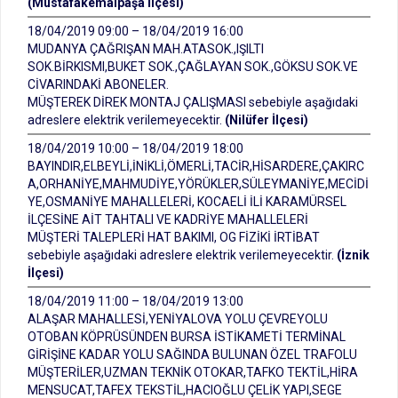
(Mustafakemalpaşa İlçesi)
18/04/2019 09:00 – 18/04/2019 16:00
MUDANYA ÇAĞRIŞAN MAH.ATASOK.,IŞILTI
SOK.BİRKISMI,BUKET SOK.,ÇAĞLAYAN SOK.,GÖKSU SOK.VE
CİVARINDAKİ ABONELER.
MÜŞTEREK DİREK MONTAJ ÇALIŞMASI sebebiyle aşağıdaki
adreslere elektrik verilemeyecektir.
(Nilüfer İlçesi)
18/04/2019 10:00 – 18/04/2019 18:00
BAYINDIR,ELBEYLİ,İNİKLİ,ÖMERLİ,TACİR,HİSARDERE,ÇAKIRC
A,ORHANİYE,MAHMUDİYE,YÖRÜKLER,SÜLEYMANİYE,MECİDİ
YE,OSMANİYE MAHALLELERİ, KOCAELİ İLİ KARAMÜRSEL
İLÇESİNE AİT TAHTALI VE KADRİYE MAHALLELERİ
MÜŞTERİ TALEPLERİ HAT BAKIMI, OG FİZİKİ İRTİBAT
sebebiyle aşağıdaki adreslere elektrik verilemeyecektir.
(İznik
İlçesi)
18/04/2019 11:00 – 18/04/2019 13:00
ALAŞAR MAHALLESİ,YENİYALOVA YOLU ÇEVREYOLU
OTOBAN KÖPRÜSÜNDEN BURSA İSTİKAMETİ TERMİNAL
GİRİŞİNE KADAR YOLU SAĞINDA BULUNAN ÖZEL TRAFOLU
MÜŞTERİLER,UZMAN TEKNİK OTOKAR,TAFKO TEKTİL,HİRA
MENSUCAT,TAFEX TEKSTİL,HACIOĞLU ÇELİK YAPI,SEGE