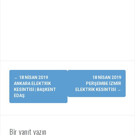
Yazı
←
18 NISAN 2019
18 NISAN 2019
dolaşımı
ANKARA ELEKTRIK
PERŞEMBE İZMIR
KESINTISI | BAŞKENT
ELEKTRIK KESINTISI
→
EDAŞ
Bir yanıt yazın