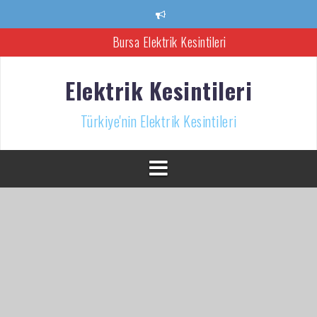
İçeriğe
atla
Bursa Elektrik Kesintileri
Ankara Elektrik Kesintisi
Elektrik Kesintileri
Türkiye’nin Elektrik Kesintileri Haber Kaynağı
Türkiye'nin Elektrik Kesintileri
İzmir Elektrik Kesintisi