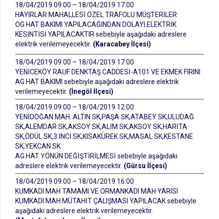
18/04/2019 09:00 – 18/04/2019 17:00
HAYIRLAR MAHALLESİ ÖZEL TRAFOLU MÜŞTERİLER
OG HAT BAKIMI YAPILACAĞINDAN DOLAYI ELEKTRİK
KESİNTİSİ YAPILACAKTIR sebebiyle aşağıdaki adreslere
elektrik verilemeyecektir.
(Karacabey İlçesi)
18/04/2019 09:00 – 18/04/2019 17:00
YENİCEKÖY RAUF DENKTAŞ CADDESİ-A101 VE EKMEK FIRINI
AG HAT BAKIMI sebebiyle aşağıdaki adreslere elektrik
verilemeyecektir.
(İnegöl İlçesi)
18/04/2019 09:00 – 18/04/2019 12:00
YENİDOĞAN MAH. ALTIN SK,PAŞA SK,ATABEY SK,ULUDAĞ
SK,ALEMDAR SK,AKSOY SK,ALİM SK,AKSOY SK,HARİTA
SK,ÖDÜL SK,3.İNCİ SK,KISAKÜREK SK,MASAL SK,KESTANE
SK,YEKCAN SK
AG HAT YÖNÜN DEĞİŞTİRİLMESİ sebebiyle aşağıdaki
adreslere elektrik verilemeyecektir.
(Gürsu İlçesi)
18/04/2019 09:00 – 18/04/2019 16:00
KUMKADI MAH TAMAMI VE ORMANKADI MAH YARISI
KUMKADI MAH MÜTAHİT ÇALIŞMASI YAPILACAK sebebiyle
aşağıdaki adreslere elektrik verilemeyecektir.